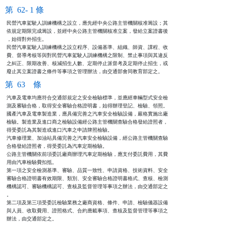
第 62- 1 條
民營汽車駕駛人訓練機構之設立，應先經中央公路主管機關核准籌設；其

依規定期限完成籌設，並經中央公路主管機關核准立案，發給立案證書後

，始得對外招生。

民營汽車駕駛人訓練機構之設立程序、設備基準、組織、師資、課程、收

費、督導考核等與對民營汽車駕駛人訓練機構之限制、禁止事項與其違反

之糾正、限期改善、核減招生人數、定期停止派督考及定期停止招生，或

廢止其立案證書之條件等事項之管理辦法，由交通部會同教育部定之。
第 63 條
汽車及電車均應符合交通部規定之安全檢驗標準，並應經車輛型式安全檢

測及審驗合格，取得安全審驗合格證明書，始得辦理登記、檢驗、領照。

國產汽車及電車製造業，應具備完善之汽車安全檢驗設備，嚴格實施出廠

檢驗。製造業及進口商之檢驗設備經公路主管機關查驗合格發給證照者，

得受委託為其製造或進口汽車之申請牌照檢驗。                      

汽車修理業、加油站具備完善之汽車安全檢驗設備，經公路主管機關查驗

合格發給證照者，得受委託為汽車定期檢驗。                        

公路主管機關依前項委託廠商辦理汽車定期檢驗，應支付委託費用，其費

用由汽車檢驗費扣抵。                                            

第一項之安全檢測基準、審驗、品質一致性、申請資格、技術資料、安全

審驗合格證明書有效期限、類別、安全審驗合格證明書格式、查核、檢測

機構認可、審驗機構認可、查核及監督管理等事項之辦法，由交通部定之

。                                                              

第二項及第三項受委託檢驗業務之廠商資格、條件、申請、檢驗儀器設備

與人員、收取費用、證照格式、合約應載事項、查核及監督管理等事項之

辦法，由交通部定之。