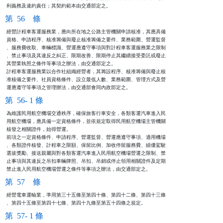
利義務及違約責任；其契約範本由交通部定之。
第 56 條
經營計程車客運服務業，應向所在地之公路主管機關申請核准，其應具備

資格、申請程序、核准籌備與廢止核准籌備之要件、業務範圍、營運監督

、服務費收取、車輛標識、營運應遵守事項與對計程車客運服務業之限制

、禁止事項及其違反之糾正、限期改善、限期停止其繼續接受委託或廢止

其營業執照之條件等事項之辦法，由交通部定之。

計程車客運服務業以合作社組織經營者，其籌設程序、核准籌備與廢止核

准核備之要件、社員資格條件、設立最低人數、業務範圍、管理方式及營

運應遵守等事項之管理辦法，由交通部會同內政部定之。
第 56- 1 條
為維護民用航空機場交通秩序，確保旅客行車安全，各類客運汽車進入民

用航空機場，應具備一定資格條件，並依規定取得民用航空機場主管機關

核發之相關證件，始得營運。                                      

前項之一定資格條件、申請程序、營運監督、營運應遵守事項、適用機場

、各類證件核發、計程車之限額、保留比例、加收停留服務費、績優駕駛

選拔獎勵、接送親屬與對各類客運汽車進入民用航空機場營運之限制、禁

止事項與其違反之吊扣車輛牌照、吊扣、吊銷或停止領用相關證件及定期

禁止進入民用航空機場營運之條件等事項之辦法，由交通部定之。
第 57 條
經營電車運輸業，準用第三十五條至第四十條、第四十二條、第四十三條

、第四十五條至第四十七條、第四十九條至第五十四條之規定。
第 57- 1 條