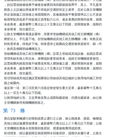
，於設置或維修後應予修復並確實回填與鄰接路面齊平，其人、手孔蓋等

路面上之設施抗滑值基準不得低於交通部所定之基準，且於公路主管機關

所定道路施工回填後之保固期限內，其修復路面平整度標準以三公尺直規

檢測單點高低差不得超過正負零點六公分。違反者應於限期內改善，屆期

未改善者，處新臺幣三萬元以上十五萬元以下罰鍰，並限期改善；屆期仍

未改善者，按次處罰之。

公路主管機關有養護必要時，得要求管線機構或其他工程主辦機關（構）

將部分人、手孔蓋下地。但管線機構或其他工程主辦機關（構）有救災或

特殊需求者，得免於下地。特殊需求之範圍由交通部會商直轄市、縣（市

）政府及相關管線機構定之。

管線機構或其他工程主辦機關（構）設置之管線或其他設施，如因設置或

管理有缺失致人民生命、身體或財產受損害者，或經主管機關巡查發現，

設置範圍內路面回復不確實或有致人體損傷之虞，應於限期內改善，屆期

未改善者，處新臺幣三萬元以上十五萬元以下罰鍰，並限期改善；屆期仍

未改善者，按次處罰。

前項管線或其他設施設置範圍係以管線或其他設施於公路用地內施工所挖

掘之範圍內。

違反第一項、第三項至第六項規定致使發生重大災害，處新臺幣十五萬元

以上一百五十萬元以下罰鍰。

公路用地經公告、立定界樁並禁止或限制建築後，仍擅自建築者，由公路

主管機關會同有關機關拆除之。
第 73 條
擅自駕駛車輛通行於限制或禁止通行之公路，致公路路基、路面、橋樑或

其他公路設施遭受損壞者，處新臺幣六萬元以上三十萬元以下罰鍰；公路

主管機關並應責令其限期回復原狀、償還修復費用或賠償。

前項情形，經以書面限定相當期間令回復原狀，屆期仍未履行者，公路主
