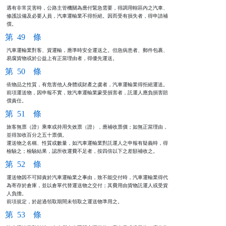
遇有非常災害時，公路主管機關為應付緊急需要，得調用轄區內之汽車、

修護設備及必要人員，汽車運輸業不得拒絕。因而受有損失者，得申請補

償。
第 49 條
汽車運輸業對客、貨運輸，應準時安全運送之。但急病患者、郵件包裹、

易腐貨物或於公益上有正當理由者，得優先運送。
第 50 條
依物品之性質，有危害他人身體或財產之虞者，汽車運輸業得拒絕運送。

前項運送物，因申報不實，致汽車運輸業蒙受損害者，託運人應負損害賠

償責任。
第 51 條
旅客無票（證）乘車或持用失效票（證），應補收票價；如無正當理由，

並得加收百分之五十票價。

運送物之名稱、性質或數量，如汽車運輸業對託運人之申報有疑義時，得

檢驗之；檢驗結果，認所收運費不足者，按四倍以下之差額補收之。
第 52 條
運送物因不可歸責於汽車運輸業之事由，致不能交付時，汽車運輸業得代

為寄存於倉庫，並以倉單代替運送物之交付；其費用由貨物託運人或受貨

人負擔。

前項規定，於超過領取期間未領取之運送物準用之。
第 53 條