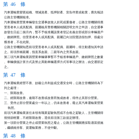
第 46 條
汽車運輸業變更組織、增減資產、抵押財產、宣告停業或歇業，應先報請

公路主管機關核准。

汽車運輸業營業車輛發生交通事故致人於死或重傷者，公路主管機關得應

受害者本人或其配偶、親屬檢具警察機關相關證明文件之申請，自交通事

故發生日起二個月內，暫不予核准屬該業者登記名義全部或部分車輛過戶

、繳銷牌照。但受害者本人或其配偶、親屬已向法院聲請假扣押、假處分

獲准者，不在此限。

公路主管機關知悉前項受害者本人或其配偶、親屬時，得主動通知其申請

之。前項所稱親屬，指直系血親、二親等內之旁系血親。

第二項汽車運輸業因營業車輛肇事暫不予核准車輛過戶、繳銷牌照之數量

、車輛價值計算方式及禁止異動車輛選擇方式等事項之辦法，由交通部定

之。
第 47 條
汽車運輸業經營不善、妨礙公共利益或交通安全時，公路主管機關得為下

列之處理：

一、限期改善。

二、經限期改善，逾期不改善或改善而無成效者，得停止其部分營業。

三、受停止部分營業處分一年以上，仍未改善者，廢止其汽車運輸業營業

    執照。

前項汽車運輸業派任未領有職業駕駛執照或不合格之駕駛人，主管機關得

視情節輕重，不經限期改善，逕依前項第三款規定辦理。

第一項部分營業之停止或營業執照之廢止，公路主管機關應採取適當措施

，繼續維持客、貨運輸業務，不使中斷。
第 48 條