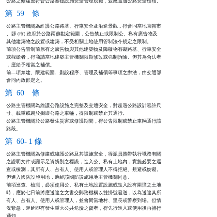
公路之修建應符合公路基礎設施安全管理規範，並應通過公路安全檢核。
第 59 條
公路主管機關為維護公路路基、行車安全及沿途景觀，得會同當地直轄市

、縣 (市) 政府於公路兩側勘定範圍，公告禁止或限制公、私有廣告物及

其他建築物之設置或建築，不受相關土地使用管制法令規定之限制。

前項公告管制前原有之廣告物與其他建築物及障礙物有礙路基、行車安全

或觀瞻者，得商請當地建築主管機關限期修改或強制拆除。但其為合法者

，應給予相當之補償。

前二項禁建、限建範圍、劃設程序、管理及補償等事項之辦法，由交通部

會同內政部定之。
第 60 條
公路主管機關為維護公路設施之完整及交通安全，對超過公路設計容許尺

寸、載重或易於損壞公路之車輛，得限制或禁止其通行。              

公路主管機關於公路發生災害或修護期間，得公告限制或禁止車輛通行該

路段。
第 60- 1 條
公路主管機關為修建或維護公路及其設施安全，得派員攜帶執行職務有關

之證明文件或顯示足資辨別之標識，進入公、私有土地內，實施必要之巡

查或檢測，其所有人、占有人、使用人或管理人不得拒絕、規避或妨礙。

但進入國防設施用地，應經該國防設施用地主管機關同意。

前項巡查、檢測，必須使用公、私有土地設置設施或進入設有圍障之土地

時，應於七日前將應送達之文書交郵務機構以雙掛號發送，以為送達其所

有人、占有人、使用人或管理人，並會同當地村、里長或警察到場。但情

況緊急，遲延即有發生重大公共危險之虞者，得先行進入或使用後再補行

通知。
