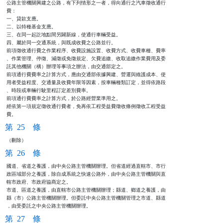
公路主管機關興建之公路，有下列情形之一者，得向通行之汽車徵收通行

費：

一、貸款支應。

二、以特種基金支應。

三、在同一起訖地點間另闢新線，使通行車輛受益。

四、屬於同一交通系統，與既成收費之公路並行。

前項徵收通行費之作業程序、收費設施設置、收費方式、收費車種、費率

、作業管理、停徵、減徵或免徵規定、欠費追繳、收取追繳作業費用及委

託其他機關（構）辦理等事項之辦法，由交通部定之。

前項通行費費率之計算方式，應由交通部依據興建、營運與維護成本、使

用者受益程度、交通量及收費年限等因素，按車輛種類訂定，並得依路段

、時段或車輛行駛里程訂定差別費率。

前項通行費費率之計算方式，於公路經營業準用之。

經依第一項規定徵收通行費者，免再依工程受益費徵收條例徵收工程受益

費。
第 25 條
（刪除）
第 26 條
國道、省道之養護，由中央公路主管機關辦理。但省道經過直轄市、市行

政區域部分之養護，除自成系統之快速公路外，由中央公路主管機關與直

轄市政府、市政府協商定之。

市道、區道之養護，由直轄市公路主管機關辦理；縣道、鄉道之養護，由

縣（市）公路主管機關辦理。但委託中央公路主管機關管理之市道、縣道

，由受委託之中央公路主管機關辦理。
第 27 條