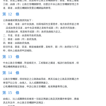
市道、區道之修建工程，由直轄市公路主管機關辦理；縣道、鄉道之修建

工程，由縣（市）公路主管機關辦理。但委託中央公路主管機關管理之市

道、縣道，由委託機關與受委託機關協商辦理。
第 12 條
公路修建經費負擔原則如下：

一、國道、省道：由中央負擔。但因地區性交通需求，地方政府所提之增

    設或改善交流道，由中央及有關之直轄市或縣（市）政府共同負擔；

    其負擔比例，視直轄市或縣（市）政府負擔能力定之。

二、市道、區道：由直轄市政府負擔。

三、縣道：由縣（市）政府負擔。

四、鄉道：由縣政府負擔。

前項市道、縣道、區道、鄉道修建經費，直轄市、縣（市）政府財力不足

時，得向上級政府申請補助。
第 13 條
中央公路主管機關，對規模宏大、工程艱鉅之國道，報請行政院核准，得

專設機構興建並管理之。
第 14 條
公路主管機關，得依制定之公路路線系統，將其沿線之公路及其附屬之停

車場予以公告，由個人、法人或團體興建之。                        

公私機構得擬定路線，申請公路主管機關，核准興建專用公路。
第 15 條
由個人、法人或團體依前條第一項規定興建公路及其附屬停車場時，應備

具左列文件，向公路主管機關申請籌設：                            
