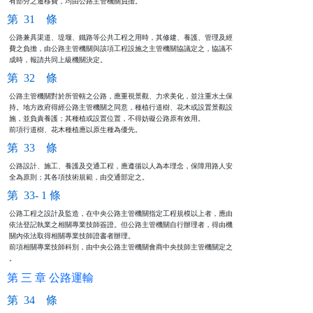
有部分之遷移費，均由公路主管機關負擔。
第 31 條
公路兼具渠道、堤堰、鐵路等公共工程之用時，其修建、養護、管理及經

費之負擔，由公路主管機關與該項工程設施之主管機關協議定之，協議不

成時，報請共同上級機關決定。
第 32 條
公路主管機關對於所管轄之公路，應重視景觀、力求美化，並注重水土保

持。地方政府得經公路主管機關之同意，種植行道樹、花木或設置景觀設

施，並負責養護；其種植或設置位置，不得妨礙公路原有效用。

前項行道樹、花木種植應以原生種為優先。
第 33 條
公路設計、施工、養護及交通工程，應遵循以人為本理念，保障用路人安

全為原則；其各項技術規範，由交通部定之。
第 33- 1 條
公路工程之設計及監造，在中央公路主管機關指定工程規模以上者，應由

依法登記執業之相關專業技師簽證。但公路主管機關自行辦理者，得由機

關內依法取得相關專業技師證書者辦理。                            

前項相關專業技師科別，由中央公路主管機關會商中央技師主管機關定之

。
第 三 章 公路運輸
第 34 條