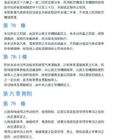
違反依第五十六條之一第二項所定辦法者，民用航空機場主管機關得按情

節吊扣所核發相關證件十日至三十日、吊銷或定期停止領用。

各類客運汽車經依前項規定吊銷各類證件未滿二年者，不准進入民用航空

機場營運。
第 78 條
本法所定之罰鍰，由該管公路主管機關處罰之。依本法所處之罰鍰，經限 

期繳納，屆期仍未繳納者，依法移送強制執行。                       

依本法所為汽車、電車牌照之吊扣或吊銷處分，不因處分後該汽車或電車 

所有權移轉、租賃他人或租賃關係終止而免於執行。
第 78- 1 條
對於未依本法申請核准而經營汽車運輸業、計程車客運服務業之行為，民

眾得敘明事實檢具證據資料，向公路主管機關檢舉。公路主管機關除應對

檢舉人之身分資料保密外，經查證屬實並處以罰鍰者，得以實收罰鍰收入

之一定比例，提充檢舉獎金獎勵檢舉人。

前項檢舉及獎勵辦法，由中央公路主管機關定之。
第 六 章 附則
第 79 條
公路用地使用之申請程序、使用限制、設置位置及監督管理等事項之規則

，由交通部定之。                                                

公路規劃基準、修建程序、養護制度、經費分擔原則及管理等事項之規則

，由交通部定之。                                                

專用公路申請之程序、修建養護之監督管理、禁止、限制及廢止等事項之

規則，由交通部定之。                                            
