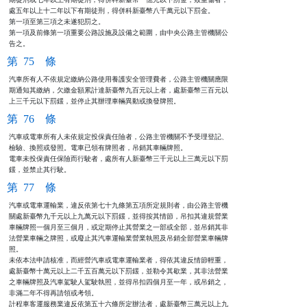
處五年以上十二年以下有期徒刑，得併科新臺幣八千萬元以下罰金。

第一項至第三項之未遂犯罰之。

第一項及前條第一項重要公路設施及設備之範圍，由中央公路主管機關公

告之。
第 75 條
汽車所有人不依規定繳納公路使用養護安全管理費者，公路主管機關應限

期通知其繳納，欠繳金額累計達新臺幣九百元以上者，處新臺幣三百元以

上三千元以下罰鍰，並停止其辦理車輛異動或換發牌照。
第 76 條
汽車或電車所有人未依規定投保責任險者，公路主管機關不予受理登記、

檢驗、換照或發照。電車已領有牌照者，吊銷其車輛牌照。

電車未投保責任保險而行駛者，處所有人新臺幣三千元以上三萬元以下罰

鍰，並禁止其行駛。
第 77 條
汽車或電車運輸業，違反依第七十九條第五項所定規則者，由公路主管機

關處新臺幣九千元以上九萬元以下罰鍰，並得按其情節，吊扣其違規營業

車輛牌照一個月至三個月，或定期停止其營業之一部或全部，並吊銷其非

法營業車輛之牌照，或廢止其汽車運輸業營業執照及吊銷全部營業車輛牌

照。

未依本法申請核准，而經營汽車或電車運輸業者，得依其違反情節輕重，

處新臺幣十萬元以上二千五百萬元以下罰鍰，並勒令其歇業，其非法營業

之車輛牌照及汽車駕駛人駕駛執照，並得吊扣四個月至一年，或吊銷之，

非滿二年不得再請領或考領。

計程車客運服務業違反依第五十六條所定辦法者，處新臺幣三萬元以上九
