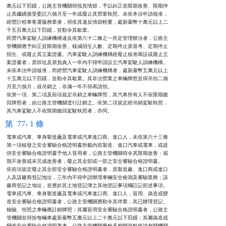
萬元以下罰鍰，公路主管機關得按其情節，予以糾正並限期改善、限期停

止其繼續接受委託六個月至一年或廢止其營業執照。未依本法申請核准，

經營計程車客運服務業者，得依其違反情節輕重，處新臺幣十萬元以上二

千五百萬元以下罰鍰，並勒令其歇業。

民營汽車駕駛人訓練機構違反依第六十二條之一所定管理辦法者，公路主

管機關應予糾正並限期改善、核減招生人數、定期停止派督考、定期停止

招生、或廢止其立案證書。汽車駕駛人訓練機構經廢止核准籌設或廢止立

案證書者，原班址及原負責人一年內不得申請設立汽車駕駛人訓練機構。

未依本法申請核准，而經營汽車駕駛人訓練機構者，處新臺幣五萬元以上

十五萬元以下罰鍰，並勒令其歇業。其非法營業之車輛牌照並得吊扣二個

月至六個月，或吊銷之，非滿一年不得再請領。

依第一項、第二項及前項規定吊銷之車輛牌照，其汽車所有人不依限期繳

回牌照者，由公路主管機關逕行註銷之。依第二項規定經吊銷駕駛執照，

其汽車駕駛人不依限期繳回駕駛執照者，亦同。
第 77- 1 條
電車或汽車、車身製造廠及電車或汽車進口商、進口人，未依第六十三條

第一項核發之安全審驗合格證明書所載內容製造、進口汽車或電車，或提

供安全審驗合格證明書予他人冒用者，公路主管機關得令其限期改善；屆

期不改善或未完成改善者，廢止其全部或一部之安全審驗合格證明書。  

依前項規定廢止其全部安全審驗合格證明書者，原製造廠、進口商或進口

人及該廠商登記地址，三年內不得申請辦理車輛安全檢測及審驗業務；該

廠商登記之地址，並應於其土地登記簿之其他登記事項欄註記前述事項。

電車或汽車、車身製造廠及電車或汽車進口商、進口人，冒用、偽造或變

造安全審驗合格證明書者，公路主管機關應勒令其停業，其已辦理登記、

檢驗、領照之車輛應註銷牌照；其屬冒用安全審驗合格證明書者，公路主

管機關並得按每輛車處新臺幣五萬元以上二十萬元以下罰鍰；其屬偽造或

變造安全審驗合格證明書者，公路主管機關應檢具相關資料移請有關機關
