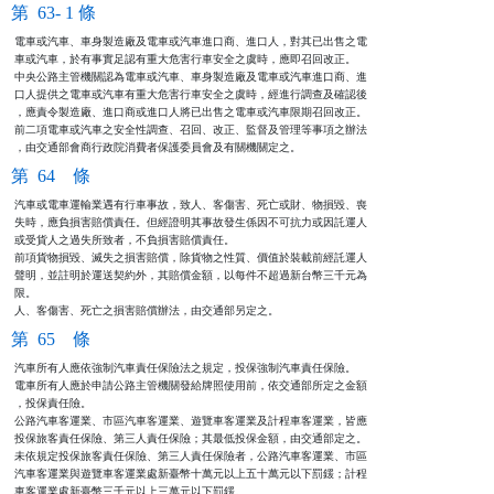
第 63- 1 條
電車或汽車、車身製造廠及電車或汽車進口商、進口人，對其已出售之電

車或汽車，於有事實足認有重大危害行車安全之虞時，應即召回改正。  

中央公路主管機關認為電車或汽車、車身製造廠及電車或汽車進口商、進

口人提供之電車或汽車有重大危害行車安全之虞時，經進行調查及確認後

，應責令製造廠、進口商或進口人將已出售之電車或汽車限期召回改正。

前二項電車或汽車之安全性調查、召回、改正、監督及管理等事項之辦法

，由交通部會商行政院消費者保護委員會及有關機關定之。
第 64 條
汽車或電車運輸業遇有行車事故，致人、客傷害、死亡或財、物損毀、喪

失時，應負損害賠償責任。但經證明其事故發生係因不可抗力或因託運人

或受貨人之過失所致者，不負損害賠償責任。

前項貨物損毀、滅失之損害賠償，除貨物之性質、價值於裝載前經託運人

聲明，並註明於運送契約外，其賠償金額，以每件不超過新台幣三千元為

限。

人、客傷害、死亡之損害賠償辦法，由交通部另定之。
第 65 條
汽車所有人應依強制汽車責任保險法之規定，投保強制汽車責任保險。

電車所有人應於申請公路主管機關發給牌照使用前，依交通部所定之金額

，投保責任險。

公路汽車客運業、市區汽車客運業、遊覽車客運業及計程車客運業，皆應

投保旅客責任保險、第三人責任保險；其最低投保金額，由交通部定之。

未依規定投保旅客責任保險、第三人責任保險者，公路汽車客運業、市區

汽車客運業與遊覽車客運業處新臺幣十萬元以上五十萬元以下罰鍰；計程

車客運業處新臺幣三千元以上三萬元以下罰鍰。
