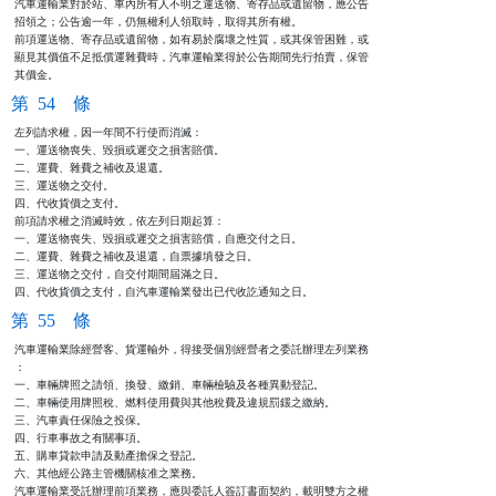
汽車運輸業對於站、車內所有人不明之運送物、寄存品或遺留物，應公告

招領之；公告逾一年，仍無權利人領取時，取得其所有權。

前項運送物、寄存品或遺留物，如有易於腐壞之性質，或其保管困難，或

顯見其價值不足抵償運雜費時，汽車運輸業得於公告期間先行拍賣，保管

其價金。
第 54 條
左列請求權，因一年間不行使而消滅：

一、運送物喪失、毀損或遲交之損害賠償。

二、運費、雜費之補收及退還。

三、運送物之交付。

四、代收貨價之支付。

前項請求權之消滅時效，依左列日期起算：

一、運送物喪失、毀損或遲交之損害賠償，自應交付之日。

二、運費、雜費之補收及退還，自票據填發之日。

三、運送物之交付，自交付期間屆滿之日。

四、代收貨價之支付，自汽車運輸業發出已代收訖通知之日。
第 55 條
汽車運輸業除經營客、貨運輸外，得接受個別經營者之委託辦理左列業務

：

一、車輛牌照之請領、換發、繳銷、車輛檢驗及各種異動登記。

二、車輛使用牌照稅、燃料使用費與其他稅費及違規罰鍰之繳納。

三、汽車責任保險之投保。

四、行車事故之有關事項。

五、購車貸款申請及動產擔保之登記。

六、其他經公路主管機關核准之業務。

汽車運輸業受託辦理前項業務，應與委託人簽訂書面契約，載明雙方之權
