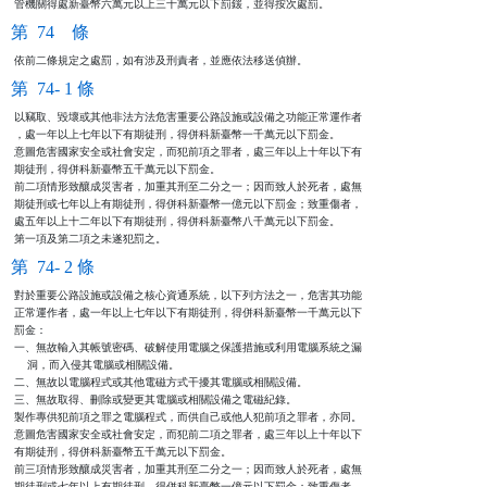
管機關得處新臺幣六萬元以上三十萬元以下罰鍰，並得按次處罰。
第 74 條
依前二條規定之處罰，如有涉及刑責者，並應依法移送偵辦。
第 74- 1 條
以竊取、毀壞或其他非法方法危害重要公路設施或設備之功能正常運作者

，處一年以上七年以下有期徒刑，得併科新臺幣一千萬元以下罰金。

意圖危害國家安全或社會安定，而犯前項之罪者，處三年以上十年以下有

期徒刑，得併科新臺幣五千萬元以下罰金。

前二項情形致釀成災害者，加重其刑至二分之一；因而致人於死者，處無

期徒刑或七年以上有期徒刑，得併科新臺幣一億元以下罰金；致重傷者，

處五年以上十二年以下有期徒刑，得併科新臺幣八千萬元以下罰金。

第一項及第二項之未遂犯罰之。
第 74- 2 條
對於重要公路設施或設備之核心資通系統，以下列方法之一，危害其功能

正常運作者，處一年以上七年以下有期徒刑，得併科新臺幣一千萬元以下

罰金：

一、無故輸入其帳號密碼、破解使用電腦之保護措施或利用電腦系統之漏

    洞，而入侵其電腦或相關設備。

二、無故以電腦程式或其他電磁方式干擾其電腦或相關設備。

三、無故取得、刪除或變更其電腦或相關設備之電磁紀錄。

製作專供犯前項之罪之電腦程式，而供自己或他人犯前項之罪者，亦同。

意圖危害國家安全或社會安定，而犯前二項之罪者，處三年以上十年以下

有期徒刑，得併科新臺幣五千萬元以下罰金。

前三項情形致釀成災害者，加重其刑至二分之一；因而致人於死者，處無

期徒刑或七年以上有期徒刑，得併科新臺幣一億元以下罰金；致重傷者，
