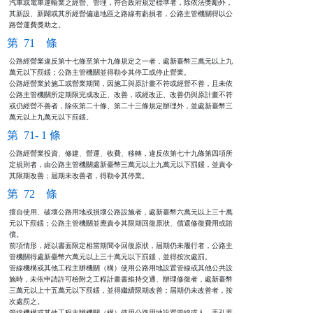
汽車或電車運輸業之經營、管理，符合政府規定標準者，除依法獎勵外，

其新設、新闢或其所經營偏遠地區之路線有虧損者，公路主管機關得以公

路營運費獎助之。
第 71 條
公路經營業違反第十七條至第十九條規定之一者，處新臺幣三萬元以上九

萬元以下罰鍰；公路主管機關並得勒令其停工或停止營業。            

公路經營業於施工或營業期間，因施工與原計畫不符或經營不善，且未依

公路主管機關所定期限完成改正、改善，或經改正、改善仍與原計畫不符

或仍經營不善者，除依第二十條、第二十三條規定辦理外，並處新臺幣三

萬元以上九萬元以下罰鍰。
第 71- 1 條
公路經營業投資、修建、營運、收費、移轉，違反依第七十九條第四項所

定規則者，由公路主管機關處新臺幣三萬元以上九萬元以下罰鍰，並責令

其限期改善；屆期未改善者，得勒令其停業。
第 72 條
擅自使用、破壞公路用地或損壞公路設施者，處新臺幣六萬元以上三十萬

元以下罰鍰；公路主管機關並應責令其限期回復原狀、償還修復費用或賠

償。

前項情形，經以書面限定相當期間令回復原狀，屆期仍未履行者，公路主

管機關得處新臺幣六萬元以上三十萬元以下罰鍰，並得按次處罰。

管線機構或其他工程主辦機關（構）使用公路用地設置管線或其他公共設

施時，未依申請許可檢附之工程計畫書維持交通、辦理修復者，處新臺幣

三萬元以上十五萬元以下罰鍰，並得繼續限期改善；屆期仍未改善者，按

次處罰之。

管線機構或其他工程主辦機關（構）使用公路用地設置管線或人、手孔蓋
