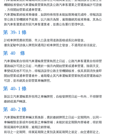
機關核准發給汽車運輸業營業執照及公路汽車客運業之營運路線許可證後

，方得開始營業或通車營運。

汽車運輸業經核准籌備後，如因特殊情形未能如期籌備完成時，得報請該

管公路主管機關准予延期，以六個月為限，逾期撤銷其核准籌備。其為公

路汽車客運業或市區汽車客運業者，並應公告重行受理申請。
第 39- 1 條
計程車牌照應依照縣、市人口及使用道路面積成長比例發放。

優良駕駛申請個人牌照與通用計程車牌照之發放，不適用於前項規定。
第 40 條
汽車運輸業自領得汽車運輸業營業執照之日起，公路汽車客運業自領得營

運路線許可證之日起，均應於一個月內開始營業或通車營運。除因天災、

事變或其他不可抗力，得報請該管公路主管機關核准，俟其原因消失後即

開始營業或通車營運者外，逾期廢止其汽車運輸業營業執照或營運路線許

可證，並吊銷其全部營業車輛牌照。
第 40- 1 條
新設立汽車運輸業所領用之車輛牌照，自核發牌照日起一年內，不得辦理

繳銷或過戶轉讓。
第 40- 2 條
汽車運輸業營業車輛汰舊換新，應於繳銷牌照之日起一定期間內，以同一

車輛種類全新或年份較新之車輛替補；未能於規定期限內替補者，得於期

限屆滿前申請展期，逾期註銷替補。

前項之一定期間、得展延期限之業別及展延期間之規定，由交通部定之。