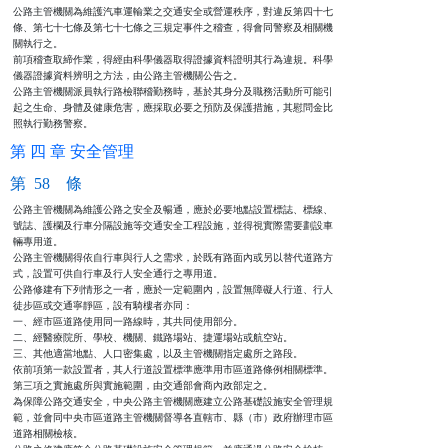
公路主管機關為維護汽車運輸業之交通安全或營運秩序，對違反第四十七

條、第七十七條及第七十七條之三規定事件之稽查，得會同警察及相關機

關執行之。

前項稽查取締作業，得經由科學儀器取得證據資料證明其行為違規。科學

儀器證據資料辨明之方法，由公路主管機關公告之。

公路主管機關派員執行路檢聯稽勤務時，基於其身分及職務活動所可能引

起之生命、身體及健康危害，應採取必要之預防及保護措施，其慰問金比

照執行勤務警察。
第 四 章 安全管理
第 58 條
公路主管機關為維護公路之安全及暢通，應於必要地點設置標誌、標線、

號誌、護欄及行車分隔設施等交通安全工程設施，並得視實際需要劃設車

輛專用道。

公路主管機關得依自行車與行人之需求，於既有路面內或另以替代道路方

式，設置可供自行車及行人安全通行之專用道。

公路修建有下列情形之一者，應於一定範圍內，設置無障礙人行道、行人

徒步區或交通寧靜區，設有騎樓者亦同：

一、經市區道路使用同一路線時，其共同使用部分。

二、經醫療院所、學校、機關、鐵路場站、捷運場站或航空站。

三、其他適當地點、人口密集處，以及主管機關指定處所之路段。

依前項第一款設置者，其人行道設置標準應準用市區道路條例相關標準。

第三項之實施處所與實施範圍，由交通部會商內政部定之。

為保障公路交通安全，中央公路主管機關應建立公路基礎設施安全管理規

範，並會同中央市區道路主管機關督導各直轄市、縣（市）政府辦理市區

道路相關檢核。
