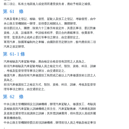
前二項公、私有土地因進入或使用而遭受損失者，應給予相當之補償。
第 61 條
汽車及電車之登記、檢驗、發照、駕駛人及技工之登記、考驗發照，由中

央公路主管機關統一辦理，並得委託相關法人、團體辦理。

前項委託法人、團體，除第六十三條另有規定外，其委託事項、委託對象

資格、人員、設備基準、申請核准程序、委託合約應載事項、收費基準、

管理、監督及停止或終止委託等事項之辦法，由交通部定之。

軍用汽車，除國軍編制內之車輛，由國防部另定辦法外，餘均應依前二項

汽車之規定辦理。
第 61- 1 條
汽車檢驗及汽車駕駛考驗，應由檢定合格並領有證照之人員為之。

前項汽車檢驗及汽車駕駛考驗人員之檢定方式、類別、資格、科目、訓練

、考核及監督管理等事項之辦法，由交通部定之。

修護汽車，應由領有汽車修護技工執照或乙級以上汽車修護技術士證之人

員為之。

前項汽車修護技工之檢定方式、類別、資格、科目、訓練、考核及監督管

理等事項之辦法，由交通部定之。
第 62 條
中央公路主管機關得設立訓練機構，辦理汽車駕駛人、修護技工、考驗員

及檢驗員與汽車駕駛人訓練機構之班主任、汽車駕駛教練、汽車構造講師

及道路交通管理法規講師之訓練；其所需訓練費用，得向受訓人員或所屬

事業機構收取。

中央公路主管機關得委託前項訓練機構，辦理前項人員之考驗及檢定事項

。