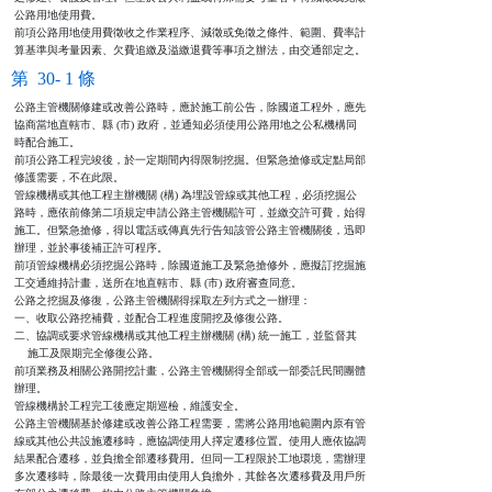
公路用地使用費。                                                

前項公路用地使用費徵收之作業程序、減徵或免徵之條件、範圍、費率計

算基準與考量因素、欠費追繳及溢繳退費等事項之辦法，由交通部定之。
第 30- 1 條
公路主管機關修建或改善公路時，應於施工前公告，除國道工程外，應先

協商當地直轄市、縣 (市) 政府，並通知必須使用公路用地之公私機構同

時配合施工。                                                    

前項公路工程完竣後，於一定期間內得限制挖掘。但緊急搶修或定點局部

修護需要，不在此限。                                            

管線機構或其他工程主辦機關 (構) 為埋設管線或其他工程，必須挖掘公

路時，應依前條第二項規定申請公路主管機關許可，並繳交許可費，始得

施工。但緊急搶修，得以電話或傳真先行告知該管公路主管機關後，迅即

辦理，並於事後補正許可程序。                                    

前項管線機構必須挖掘公路時，除國道施工及緊急搶修外，應擬訂挖掘施

工交通維持計畫，送所在地直轄市、縣 (市) 政府審查同意。          

公路之挖掘及修復，公路主管機關得採取左列方式之一辦理：          

一、收取公路挖補費，並配合工程進度開挖及修復公路。              

二、協調或要求管線機構或其他工程主辦機關 (構) 統一施工，並監督其

    施工及限期完全修復公路。                                    

前項業務及相關公路開挖計畫，公路主管機關得全部或一部委託民間團體

辦理。                                                          

管線機構於工程完工後應定期巡檢，維護安全。                      

公路主管機關基於修建或改善公路工程需要，需將公路用地範圍內原有管

線或其他公共設施遷移時，應協調使用人擇定遷移位置。使用人應依協調

結果配合遷移，並負擔全部遷移費用。但同一工程限於工地環境，需辦理

多次遷移時，除最後一次費用由使用人負擔外，其餘各次遷移費及用戶所
