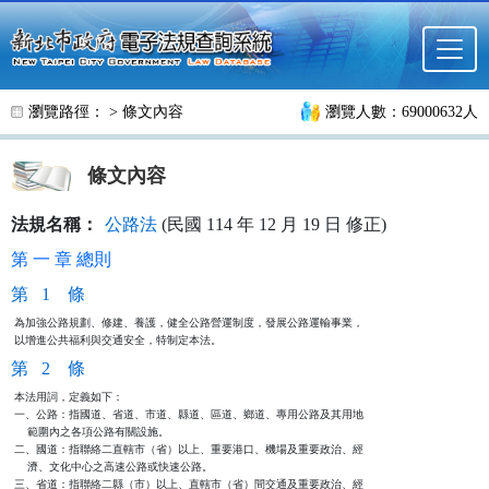
跳至主要內容
瀏覽路徑： >
條文內容
瀏覽人數：69000632人
條文內容
法規名稱：
公路法
(民國 114 年 12 月 19 日 修正)
第 一 章 總則
第 1 條
為加強公路規劃、修建、養護，健全公路營運制度，發展公路運輸事業，

以增進公共福利與交通安全，特制定本法。
第 2 條
本法用詞，定義如下：

一、公路：指國道、省道、市道、縣道、區道、鄉道、專用公路及其用地

    範圍內之各項公路有關設施。

二、國道：指聯絡二直轄市（省）以上、重要港口、機場及重要政治、經

    濟、文化中心之高速公路或快速公路。

三、省道：指聯絡二縣（市）以上、直轄市（省）間交通及重要政治、經
