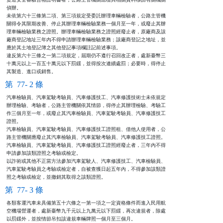
偵辦。                                                          

未依第六十三條第二項、第三項規定受委託辦理車輛檢驗者，公路主管機

關得令其限期改善、停止其辦理車輛檢驗業務一個月至一年，或廢止其辦

理車輛檢驗業務之證照。辦理車輛檢驗業務之證照經廢止者，原廠商及該

廠商登記地址三年內不得申請辦理車輛檢驗業務；該廠商登記之地址，並

應於其土地登記簿之其他登記事項欄註記前述事項。                  

違反第六十三條之一第二項規定，屆期仍不遵行召回改正者，處新臺幣三

十萬元以上一百五十萬元以下罰鍰，並得按次連續處罰；必要時，得停止

其製造、進口或銷售。
第 77- 2 條
汽車檢驗員、汽車駕駛考驗員、汽車修護技工、汽車修護技術士未依規定

辦理檢驗、考驗者，公路主管機關依其情節，得停止其辦理檢驗、考驗工

作三個月至一年，或廢止其汽車檢驗員、汽車駕駛考驗員、汽車修護技工

證照。

汽車檢驗員、汽車駕駛考驗員、汽車修護技工證照租、借他人使用者，公

路主管機關應廢止其汽車檢驗員、汽車駕駛考驗員、汽車修護技工證照。

汽車檢驗員、汽車駕駛考驗員、汽車修護技工證照經廢止者，三年內不得

申請參加該類證照之考驗或檢定。

以詐術或其他不正當方法參加汽車駕駛人、汽車修護技工、汽車檢驗員、

汽車駕駛考驗員之考驗或檢定者，自被查獲日起五年內，不得參加該類證

照之考驗或檢定，並撤銷其取得之該類證照。
第 77- 3 條
各類客運汽車未具備第五十六條之一第一項之一定資格條件而進入民用航

空機場營運者，處新臺幣九千元以上九萬元以下罰鍰，再次違規者，除處

以罰鍰外，並按情節吊扣該違規車輛牌照一個月至三個月。
