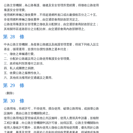
公路主管機關，為公路養護、修建及安全管理所需經費，得徵收公路使用

養護安全管理費。

使用燃料車輛之徵收費率，不得超過燃料進口或出廠價格百分之二十五。

非使用燃料車輛之徵收費率，由交通部會商財政部另定之。

公路使用養護安全管理費之徵收及分配辦法，由交通部會商財政部定之；

其有關市區道路部分之分配比例，由交通部會商內政部辦理之。
第 28 條
中央公路主管機關，為發展公路建設及維護管理需要，得就下列收入設立

基金，循環運用，並償付自償性債務之還本付息：

一、徵收之車輛通行費。

二、分配於公路建設用之公路使用養護安全管理費。

三、政府核列預算撥付之款項。

四、私人或團體之捐贈。

五、收費公路之服務性收入。

六、其他依法撥用於交通建設之費用。
第 29 條
（刪除）
第 30 條
公路用地，非經許可，不得使用。擅自使用、破壞公路用地，或損壞公路

設施時，應由公路主管機關取締之。                                

使用公路用地設置管線或其他公共設施時，使用人應填具申請書，並檢附

工程計畫書，向公路主管機關申請許可後，始得設置。公路主管機關除向

使用人徵收許可費外，並應向使用人徵收公路用地使用費，優先用於公路

之修建、養護及管理。但基於公共利益或特殊需要考量者，得減徵或免徵
