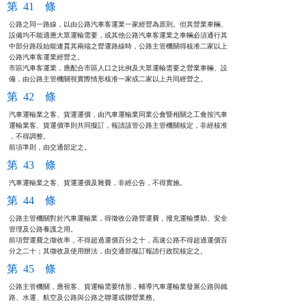
第 41 條
公路之同一路線，以由公路汽車客運業一家經營為原則。但其營業車輛、

設備均不能適應大眾運輸需要，或其他公路汽車客運業之車輛必須通行其

中部分路段始能連貫其兩端之營運路線時，公路主管機關得核准二家以上

公路汽車客運業經營之。

市區汽車客運業，應配合市區人口之比例及大眾運輸需要之營業車輛、設

備，由公路主管機關視實際情形核准一家或二家以上共同經營之。
第 42 條
汽車運輸業之客、貨運運價，由汽車運輸業同業公會暨相關之工會按汽車

運輸業客、貨運價準則共同擬訂，報請該管公路主管機關核定，非經核准

，不得調整。

前項準則，由交通部定之。
第 43 條
汽車運輸業之客、貨運運價及雜費，非經公告，不得實施。
第 44 條
公路主管機關對於汽車運輸業，得徵收公路營運費，撥充運輸獎助、安全

管理及公路養護之用。

前項營運費之徵收率，不得超過運價百分之十，高速公路不得超過運價百

分之二十；其徵收及使用辦法，由交通部擬訂報請行政院核定之。
第 45 條
公路主管機關，應視客、貨運輸需要情形，輔導汽車運輸業發展公路與鐵

路、水運、航空及公路與公路之聯運或聯營業務。