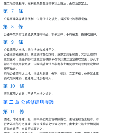
第二項委託程序、權利義務及管理等事項之辦法，由交通部定之。
第 7 條
公路事業為謀通信便利，依電信法之規定，得設置公路專用電信。
第 8 條
公路事業所有之資產及其運輸物品，非依法律，不得檢查、徵用或扣押。
第 9 條
公路需用之土地，得依法徵收或撥用之。                            

公路主管機關規劃、興建或拓寬公路時，應勘定用地範圍，其涉及都市計

畫變更者，應協調都市計畫主管機關依都市計畫法規定辦理變更；涉及非

都市土地使用變更者，依區域計畫法及非都市土地使用管制規則規定辦理

變更編定。                                                      

前項公路需用之土地，得逕為測量、分割、登記、立定界樁，公告禁止建

築或限制建築，並通知土地所有權人。
第 10 條
專供軍用之道路，不適用本法之規定。
第 二 章 公路修建與養護
第 11 條
國道、省道修建工程，由中央公路主管機關辦理。但省道經過直轄市、市

行政區域部分之修建，除自成系統之快速公路外，由中央公路主管機關與

直轄市政府、市政府協商定之。
