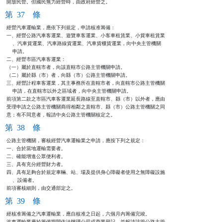
開放民營。但國民無力經營時，由政府經營之。
第 37 條
經營汽車運輸業，應依下列規定，申請核准籌備：

一、經營公路汽車客運業、遊覽車客運業、小客車租賃業、小貨車租賃業

    、汽車貨運業、汽車路線貨運業、汽車貨櫃貨運業，向中央主管機關

    申請。

二、經營市區汽車客運業：

（一）屬於直轄市者，向該直轄市公路主管機關申請。

（二）屬於縣（市）者，向縣（市）公路主管機關申請。

三、經營計程車客運業，其主事務所在直轄市者，向直轄市公路主管機關

    申請，在直轄市以外之區域者，向中央主管機關申請。

前項第二款之市區汽車客運業延長路線至直轄市、縣（市）以外者，應由

受理申請之公路主管機關商得相鄰之直轄市、縣（市）公路主管機關之同

意；有不同意者，報請中央公路主管機關核定之。
第 38 條
公路主管機關，審核經營汽車運輸業之申請，應按下列之規定：

一、合於當地運輸需要者。

二、確能增進公眾便利者。

三、具有充分經營財力者。

四、具有足夠合於規定車輛、站、場及提供身心障礙者使用之無障礙設施

    、設備者。

前項審核細則，由交通部定之。
第 39 條
經核准籌備之汽車運輸業，應自核准之日起，六個月內籌備完竣。

汽車運輸業應於籌備期間依法辦理公司或商業登記，並報請該管公路主管
