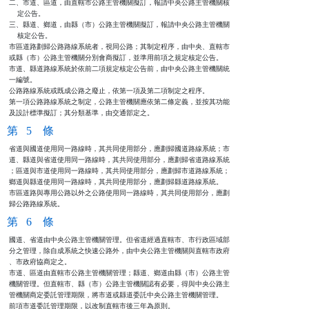
二、市道、區道，由直轄市公路主管機關擬訂，報請中央公路主管機關核

    定公告。

三、縣道、鄉道，由縣（市）公路主管機關擬訂，報請中央公路主管機關

    核定公告。

市區道路劃歸公路路線系統者，視同公路；其制定程序，由中央、直轄市

或縣（市）公路主管機關分別會商擬訂，並準用前項之規定核定公告。

市道、縣道路線系統於依前二項規定核定公告前，由中央公路主管機關統

一編號。

公路路線系統或既成公路之廢止，依第一項及第二項制定之程序。

第一項公路路線系統之制定，公路主管機關應依第二條定義，並按其功能

及設計標準擬訂；其分類基準，由交通部定之。
第 5 條
省道與國道使用同一路線時，其共同使用部分，應劃歸國道路線系統；市

道、縣道與省道使用同一路線時，其共同使用部分，應劃歸省道路線系統

；區道與市道使用同一路線時，其共同使用部分，應劃歸市道路線系統；

鄉道與縣道使用同一路線時，其共同使用部分，應劃歸縣道路線系統。

市區道路與專用公路以外之公路使用同一路線時，其共同使用部分，應劃

歸公路路線系統。
第 6 條
國道、省道由中央公路主管機關管理。但省道經過直轄市、市行政區域部

分之管理，除自成系統之快速公路外，由中央公路主管機關與直轄市政府

、市政府協商定之。

市道、區道由直轄市公路主管機關管理；縣道、鄉道由縣（市）公路主管

機關管理。但直轄市、縣（市）公路主管機關認有必要，得與中央公路主

管機關商定委託管理期限，將市道或縣道委託中央公路主管機關管理。

前項市道委託管理期限，以改制直轄市後三年為原則。
