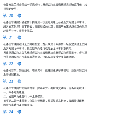
公路修建工程全部或一部完竣時，應經公路主管機關派員勘驗認可後，始

得開始使用。
第 20 條
公路主管機關對於依第十四條第一項規定興建之公路及其附屬之停車場，

認其施工與原計畫不符者，應限期通知改正；屆期不改正或經改正仍與原

計畫不符者，得勒令停工。
第 21 條
公路主管機關核准之公路經營業，對於依第十四條第一項規定興建之公路

及其附屬之停車場，得定期限向通行或停放之汽車收取費用。          

興建專用公路之公私機構經公路主管機關核准兼營公路經營業者，得向通

行該專用公路之汽車收取通行費。但以收取養護管理費用為限。
第 22 條
公路經營業，變更組織、增減資本、抵押財產或移轉管理，應先報請公路

主管機關核准。
第 23 條
公路主管機關對公路經營業，認為經營不善妨礙交通時，得為左列處理：

一、限令定期改善。

二、逾期不為改善時，停止其營業。

前項第二款停止營業，公路主管機關，應採取適當措施，繼續提供服務、

維持汽車通行及車輛停放。
第 24 條