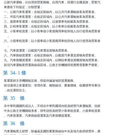
公路汽車運輸，分自用與營業兩種。自用汽車，得通行全國道路，營業汽

車應依下列規定，分類營運：

一、公路汽車客運業：在核定路線內，以公共汽車運輸旅客為營業者。

二、巿區汽車客運業：在核定區域內，以公共汽車運輸旅客為營業者。

三、遊覽車客運業：在核定區域內，以遊覽車包租載客為營業者。

四、計程車客運業：在核定區域內，以小客車出租載客為營業者。

五、小客車租賃業：以小客車或小客貨兩用車租與他人自行使用為營業者

    。

六、小貨車租賃業：以小貨車或小客貨兩用車租與他人自行使用為營業者

    。

七、汽車貨運業：以載貨汽車運送貨物為營業者。

八、汽車路線貨運業：在核定路線內，以載貨汽車運送貨物為營業者。

九、汽車貨櫃貨運業：在核定區域內，以聯結車運送貨櫃貨物為營業者。

前項汽車運輸業營運路線或區域，公路主管機關得視實際需要酌予變更。
第 34- 1 條
客運業經主管機關核定後，得提供偏遠地區貨運服務。

前項適用之客運業別、管理作業、種類細項、重量體積、收費標準等事項

，由交通部定之。
第 35 條
非中華民國國民或法人，不得在中華民國境內投資經營汽車運輸業。但經

中央公路主管機關核准者，得申請投資經營小客車租賃業、小貨車租賃業

、汽車貨運業、汽車路線貨運業及汽車貨櫃貨運業。
第 36 條
汽車運輸業之經營，除偏遠及國防重要路線由中央及地方政府經營外，應
