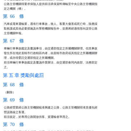
公路主管機關得要求保險人提供前項承保資料傳輸至中央公路主管機關指

定之機關（構）。
第 66 條
汽車或電車運輸業，遇有行車事故，致人、客重大傷害或死亡時，除應採

取救護或其他必要措施及向警察機關報告外，並應將經過情形向該管公路

主管機關申報。
第 67 條
車輛行車事故鑑定及覆議事項，由交通部指定之所屬機關辦理。但其事故

發生所在地於直轄市行政轄區內者，由直轄市政府或其指定之所屬機關辦

理，或亦得委託交通部指定之所屬機關。

前項車輛行車事故鑑定及覆議作業辦法，由交通部會同內政部、法務部定

之。
第 五 章 獎勵與處罰
第 68 條
（刪除）
第 69 條
公路經營業經公路主管機關核准興建之公路，公路主管機關得准其優先經

營該路線之客運。                                                

前項規定，於專用公路開放供客、貨運輸者準用之。
第 70 條