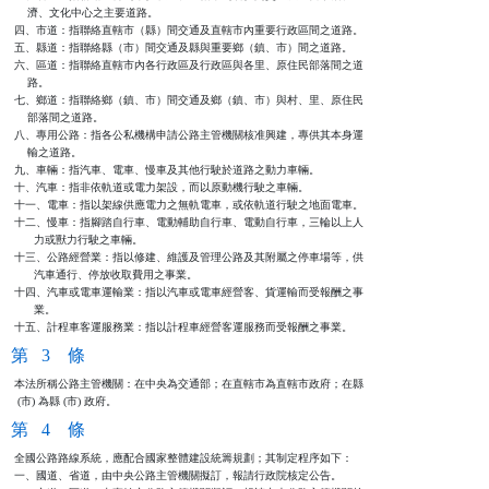
    濟、文化中心之主要道路。

四、市道：指聯絡直轄市（縣）間交通及直轄市內重要行政區間之道路。

五、縣道：指聯絡縣（市）間交通及縣與重要鄉（鎮、市）間之道路。

六、區道：指聯絡直轄市內各行政區及行政區與各里、原住民部落間之道

    路。

七、鄉道：指聯絡鄉（鎮、市）間交通及鄉（鎮、市）與村、里、原住民

    部落間之道路。

八、專用公路：指各公私機構申請公路主管機關核准興建，專供其本身運

    輸之道路。

九、車輛：指汽車、電車、慢車及其他行駛於道路之動力車輛。

十、汽車：指非依軌道或電力架設，而以原動機行駛之車輛。

十一、電車：指以架線供應電力之無軌電車，或依軌道行駛之地面電車。

十二、慢車：指腳踏自行車、電動輔助自行車、電動自行車，三輪以上人

      力或獸力行駛之車輛。

十三、公路經營業：指以修建、維護及管理公路及其附屬之停車場等，供

      汽車通行、停放收取費用之事業。

十四、汽車或電車運輸業：指以汽車或電車經營客、貨運輸而受報酬之事

      業。

十五、計程車客運服務業：指以計程車經營客運服務而受報酬之事業。
第 3 條
本法所稱公路主管機關：在中央為交通部；在直轄市為直轄市政府；在縣

 (市) 為縣 (市) 政府。
第 4 條
全國公路路線系統，應配合國家整體建設統籌規劃；其制定程序如下：

一、國道、省道，由中央公路主管機關擬訂，報請行政院核定公告。
