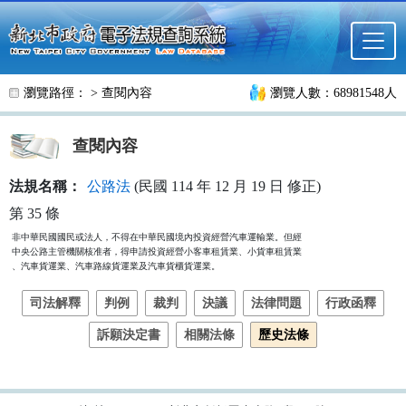
跳至主要內容
瀏覽路徑： >
查閱內容
瀏覽人數：68981548人
查閱內容
法規名稱：
公路法
(民國 114 年 12 月 19 日 修正)
第 35 條
非中華民國國民或法人，不得在中華民國境內投資經營汽車運輸業。但經

中央公路主管機關核准者，得申請投資經營小客車租賃業、小貨車租賃業

、汽車貨運業、汽車路線貨運業及汽車貨櫃貨運業。
司法解釋
判例
裁判
決議
法律問題
行政函釋
訴願決定書
相關法條
歷史法條