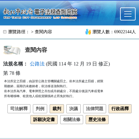
跳至主要內容
瀏覽路徑： >
查閱內容
瀏覽人數：69022144人
查閱內容
法規名稱：
公路法
(民國 114 年 12 月 19 日 修正)
第 78 條
本法所定之罰鍰，由該管公路主管機關處罰之。依本法所處之罰鍰，經限 

期繳納，屆期仍未繳納者，依法移送強制執行。                       

依本法所為汽車、電車牌照之吊扣或吊銷處分，不因處分後該汽車或電車 

所有權移轉、租賃他人或租賃關係終止而免於執行。
司法解釋
判例
裁判
決議
法律問題
行政函釋
訴願決定書
相關法條
歷史法條