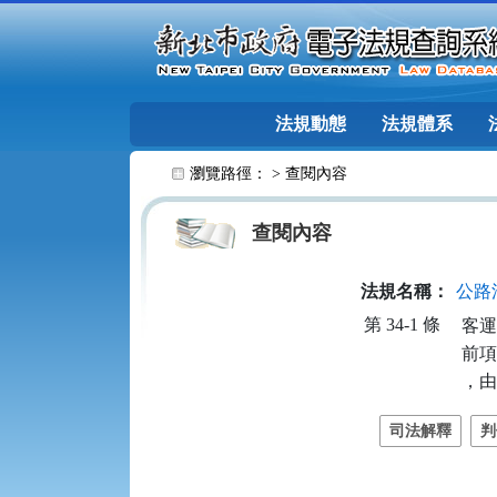
跳至主要內容
法規動態
法規體系
:::
瀏覽路徑： >
查閱內容
查閱內容
法規名稱：
公路
第 34-1 條
客運
前項
，由
司法解釋
判