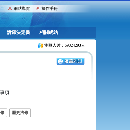
:::
網站導覽
操作手冊
訴願決定書
相關網站
瀏覽人數：69024293人
事項

法條
歷史法條