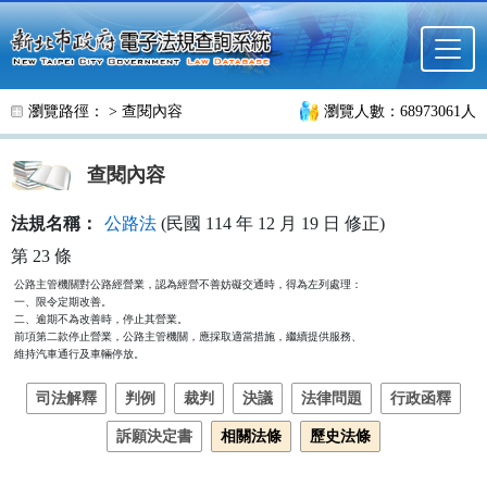
跳至主要內容
瀏覽路徑： >
查閱內容
瀏覽人數：68973061人
查閱內容
法規名稱：
公路法
(民國 114 年 12 月 19 日 修正)
第 23 條
公路主管機關對公路經營業，認為經營不善妨礙交通時，得為左列處理：

一、限令定期改善。

二、逾期不為改善時，停止其營業。

前項第二款停止營業，公路主管機關，應採取適當措施，繼續提供服務、

維持汽車通行及車輛停放。
司法解釋
判例
裁判
決議
法律問題
行政函釋
訴願決定書
相關法條
歷史法條