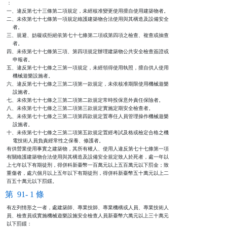
：

一、違反第七十三條第二項規定，未經核准變更使用擅自使用建築物者。

二、未依第七十七條第一項規定維護建築物合法使用與其構造及設備安全

    者。

三、規避、妨礙或拒絕依第七十七條第二項或第四項之檢查、複查或抽查

    者。

四、未依第七十七條第三項、第四項規定辦理建築物公共安全檢查簽證或

    申報者。

五、違反第七十七條之三第一項規定，未經領得使用執照，擅自供人使用

    機械遊樂設施者。

六、違反第七十七條之三第二項第一款規定，未依核准期限使用機械遊樂

    設施者。

七、未依第七十七條之三第二項第二款規定常時投保意外責任保險者。

八、未依第七十七條之三第二項第三款規定實施定期安全檢查者。

九、未依第七十七條之三第二項第四款規定置專任人員管理操作機械遊樂

    設施者。

十、未依第七十七條之三第二項第五款規定置經考試及格或檢定合格之機

    電技術人員負責經常性之保養、修護者。

有供營業使用事實之建築物，其所有權人、使用人違反第七十七條第一項

有關維護建築物合法使用與其構造及設備安全規定致人於死者，處一年以

上七年以下有期徒刑，得併科新臺幣一百萬元以上五百萬元以下罰金；致

重傷者，處六個月以上五年以下有期徒刑，得併科新臺幣五十萬元以上二

百五十萬元以下罰鍰。
第 91- 1 條
有左列情形之一者，處建築師、專業技師、專業機構或人員、專業技術人

員、檢查員或實施機械遊樂設施安全檢查人員新臺幣六萬元以上三十萬元

以下罰鍰：
