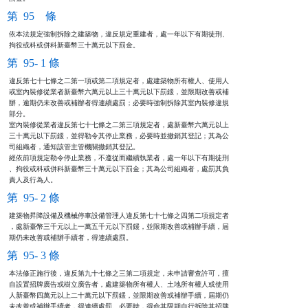
第 95 條
依本法規定強制拆除之建築物，違反規定重建者，處一年以下有期徒刑、

拘役或科或併科新臺幣三十萬元以下罰金。
第 95- 1 條
違反第七十七條之二第一項或第二項規定者，處建築物所有權人、使用人

或室內裝修從業者新臺幣六萬元以上三十萬元以下罰鍰，並限期改善或補

辦，逾期仍未改善或補辦者得連續處罰；必要時強制拆除其室內裝修違規

部分。

室內裝修從業者違反第七十七條之二第三項規定者，處新臺幣六萬元以上

三十萬元以下罰鍰，並得勒令其停止業務，必要時並撤銷其登記；其為公

司組織者，通知該管主管機關撤銷其登記。

經依前項規定勒令停止業務，不遵從而繼續執業者，處一年以下有期徒刑

、拘役或科或併科新臺幣三十萬元以下罰金；其為公司組織者，處罰其負

責人及行為人。
第 95- 2 條
建築物昇降設備及機械停車設備管理人違反第七十七條之四第二項規定者

，處新臺幣三千元以上一萬五千元以下罰鍰，並限期改善或補辦手續，屆

期仍未改善或補辦手續者，得連續處罰。
第 95- 3 條
本法修正施行後，違反第九十七條之三第二項規定，未申請審查許可，擅

自設置招牌廣告或樹立廣告者，處建築物所有權人、土地所有權人或使用

人新臺幣四萬元以上二十萬元以下罰鍰，並限期改善或補辦手續，屆期仍

未改善或補辦手續者，得連續處罰。必要時，得命其限期自行拆除其招牌
