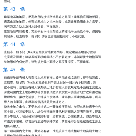
限制。
第 43 條
建築物基地地面，應高出所臨接道路邊界處之路面；建築物底層地板面，

應高出基地地面，但對於基地內之排水無礙，或因建築物用途上之需要，

另有適當之防水及排水設備者，不在此限。

建築物設有騎樓者，其地平面不得與鄰接之騎樓地平面高低不平。但因地

勢關係，經直轄市、縣 (市)  (局) 主管機關核准者，不在此限。
第 44 條
直轄市、縣 (市)  (局) 政府應視當地實際情形，規定建築基地最小面積

之寬度及深度；建築基地面積畸零狹小不合規定者，非與鄰接土地協議調

整地形或合併使用，達到規定最小面積之寬度及深度，不得建築。
第 45 條
前條基地所有權人與鄰接土地所有權人於不能達成協議時，得申請調處，

直轄市、縣 (市)  (局) 政府應於收到申請之日起一個月內予以調處；調

處不成時，基地所有權人或鄰接土地所有權人得就規定最小面積之寬度及

深度範圍內之土地按徵收補償金額預繳承買價款申請該管地方政府徵收後

辦理出售。徵收之補償，土地以市價為準，建築物以重建價格為準，所有

權人如有爭議，由標準地價評議委員會評定之。

徵收土地之出售，不受土地法第二十五條程序限制。辦理出售時應予公告

三十日，並通知申請人，經公告期滿無其他利害關係人聲明異議者，即出

售予申請人，發給權利移轉證明書；如有異議，公開標售之。但原申請人

有優先承購權。標售所得超過徵收補償者，其超過部分發給被徵收之原土

地所有權人。

第一項範圍內之土地，屬於公有者，准照該宗土地或相鄰土地當期土地公

告現值讓售鄰接土地所有權人。