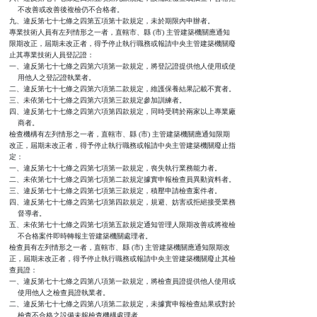
    不改善或改善後複檢仍不合格者。

九、違反第七十七條之四第五項第十款規定，未於期限內申辦者。

專業技術人員有左列情形之一者，直轄市、縣 (市) 主管建築機關應通知

限期改正，屆期未改正者，得予停止執行職務或報請中央主管建築機關廢

止其專業技術人員登記證：

一、違反第七十七條之四第六項第一款規定，將登記證提供他人使用或使

    用他人之登記證執業者。

二、違反第七十七條之四第六項第二款規定，維護保養結果記載不實者。

三、未依第七十七條之四第六項第三款規定參加訓練者。

四、違反第七十七條之四第六項第四款規定，同時受聘於兩家以上專業廠

    商者。

檢查機構有左列情形之一者，直轄市、縣 (市) 主管建築機關應通知限期

改正，屆期未改正者，得予停止執行職務或報請中央主管建築機關廢止指

定：

一、違反第七十七條之四第七項第一款規定，喪失執行業務能力者。

二、未依第七十七條之四第七項第二款規定據實申報檢查員異動資料者。

三、違反第七十七條之四第七項第三款規定，積壓申請檢查案件者。

四、違反第七十七條之四第七項第四款規定，規避、妨害或拒絕接受業務

    督導者。

五、未依第七十七條之四第七項第五款規定通知管理人限期改善或將複檢

    不合格案件即時轉報主管建築機關處理者。

檢查員有左列情形之一者，直轄市、縣 (市) 主管建築機關應通知限期改

正，屆期未改正者，得予停止執行職務或報請中央主管建築機關廢止其檢

查員證：

一、違反第七十七條之四第八項第一款規定，將檢查員證提供他人使用或

    使用他人之檢查員證執業者。

二、違反第七十七條之四第八項第二款規定，未據實申報檢查結果或對於

    檢查不合格之設備未報檢查機構處理者。
