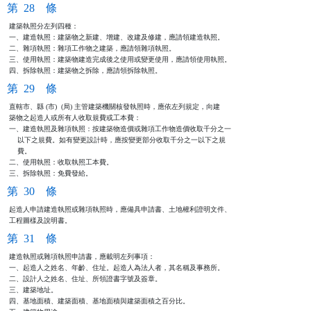
第 28 條
建築執照分左列四種：

一、建造執照：建築物之新建、增建、改建及修建，應請領建造執照。

二、雜項執照：雜項工作物之建築，應請領雜項執照。

三、使用執照：建築物建造完成後之使用或變更使用，應請領使用執照。

四、拆除執照：建築物之拆除，應請領拆除執照。
第 29 條
直轄市、縣 (市)  (局) 主管建築機關核發執照時，應依左列規定，向建

築物之起造人或所有人收取規費或工本費：

一、建造執照及雜項執照：按建築物造價或雜項工作物造價收取千分之一

    以下之規費。如有變更設計時，應按變更部分收取千分之一以下之規

    費。

二、使用執照：收取執照工本費。

三、拆除執照：免費發給。
第 30 條
起造人申請建造執照或雜項執照時，應備具申請書、土地權利證明文件、

工程圖樣及說明書。
第 31 條
建造執照或雜項執照申請書，應載明左列事項：

一、起造人之姓名、年齡、住址。起造人為法人者，其名稱及事務所。

二、設計人之姓名、住址、所領證書字號及簽章。

三、建築地址。

四、基地面積、建築面積、基地面積與建築面積之百分比。
