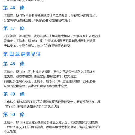
第 46 條
直轄市、縣 (市) 主管建築機關應依照前二條規定，並視當地實際情形，

訂定畸零地使用規則，報經內政部核定後發布實施。
第 47 條
易受海潮、海嘯侵襲、洪水泛濫及土地崩塌之地區，如無確保安全之防護

設施者，直轄市、縣 (市)  (局) 主管建築機關應商同有關機關劃定範圍

予以發布，並豎立標誌，禁止在該地區範圍內建築。
第 四 章 建築界限
第 48 條
直轄市、縣 (市)  (局) 主管建築機關，應指定已經公告道路之境界線為

建築線。但都市細部計畫規定須退縮建築時，從其規定。

前項以外之現有巷道，直轄市、縣 (市)  (局) 主管建築機關，認有必要

時得另定建築線；其辦法於建築管理規則中定之。
第 49 條
在依法公布尚未闢築或拓寬之道路線兩旁建造建築物，應依照直轄市、縣

 (市)  (局) 主管建築機關指定之建築線退讓。
第 50 條
直轄市、縣 (市) 主管建築機關基於維護交通安全、景致觀瞻或其他需要

，對於道路交叉口及面臨河湖、廣場等地帶之申請建築，得訂定退讓辦法

令其退讓。
