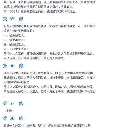
為三個月。未依規定申請展期，或已逾展期期限仍未開工者，其建造執照

或雜項執照自規定得展期之期限屆滿之日起，失其效力。

第一項施工計畫書應包括之內容，於建築管理規則中定之。
第 55 條
起造人領得建造執照或雜項執照後，如有左列各款情事之一者，應即申報

該管主管建築機關備案：

一、變更起造人。

二、變更承造人。

三、變更監造人。

四、工程中止或廢止。

前項中止之工程，其可供使用部分，應由起造人依照規定辦理變更設計，

申請使用；其不堪供使用部分，由起造人拆除之。
第 56 條
建築工程中必須勘驗部分，應由直轄市、縣 (市) 主管建築機關於核定建

築計畫時，指定由承造人會同監造人按時申報後，方得繼續施工，主管建

築機關得隨時勘驗之。

前項建築工程必須勘驗部分、勘驗項目、勘驗方式、勘驗紀錄保存年限、

申報規定及起造人、承造人、監造人應配合事項，於建築管理規則中定之

。
第 57 條
（刪除）
第 58 條
建築物在施工中，直轄市、縣 (市)  (局) 主管建築機關認有必要時，得
