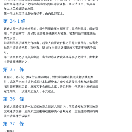
當於高等考試以上之特種考試相關類科考試及格，經依法任用，並具有三

年以上工程經驗者為限。

第一項之規定項目及收費標準，由內政部定之。
第 34- 1 條
起造人於申請建造執照前，得先列舉建築有關事項，並檢附圖樣，繳納費

用，申請直轄市、縣 (市) 主管建築機關預為審查。審查時應特重建築結

構之安全。

前項列舉事項經審定合格者，起造人自審定合格之日起六個月內，依審定

結果申請建造執照，直轄市、縣 (市) 主管建築機關就其審定事項應予認

可。

第一項預審之項目與其申請、審查程序及收費基準等事項之辦法，由中央

主管建築機關定之。
第 35 條
直轄市、縣 (市)  (局) 主管建築機關，對於申請建造執照或雜項執照案

件，認為不合本法規定或基於本法所發布之命令或妨礙當地都市計畫或區

域計畫有關規定者，應將其不合條款之處，詳為列舉，依第三十三條所規

定之期限，一次通知起造人，令其改正。
第 36 條
起造人應於接獲第一次通知改正之日起六個月內，依照通知改正事項改正

完竣送請復審；屆期未送請復審或復審仍不合規定者，主管建築機關得將

該申請案件予以駁回。
第 37 條
（刪除）