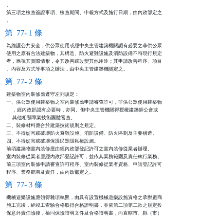
。

第三項之檢查簽證事項、檢查期間、申報方式及施行日期，由內政部定之

。
第 77- 1 條
為維護公共安全，供公眾使用或經中央主管建築機關認有必要之非供公眾

使用之原有合法建築物，其構造、防火避難設施及消防設備不符現行規定

者，應視其實際情形，令其改善或改變其他用途；其申請改善程序、項目

、內容及方式等事項之辦法，由中央主管建築機關定之。
第 77- 2 條
建築物室內裝修應遵守左列規定：

一、供公眾使用建築物之室內裝修應申請審查許可，非供公眾使用建築物

    ，經內政部認有必要時，亦同。但中央主管機關得授權建築師公會或

    其他相關專業技術團體審查。

二、裝修材料應合於建築技術規則之規定。

三、不得妨害或破壞防火避難設施、消防設備、防火區劃及主要構造。

四、不得妨害或破壞保護民眾隱私權設施。

前項建築物室內裝修應由經內政部登記許可之室內裝修從業者辦理。

室內裝修從業者應經內政部登記許可，並依其業務範圍及責任執行業務。

前三項室內裝修申請審查許可程序、室內裝修從業者資格、申請登記許可

程序、業務範圍及責任，由內政部定之。
第 77- 3 條
機械遊樂設施應領得雜項執照，由具有設置機械遊樂設施資格之承辦廠商

施工完竣，經竣工查驗合格取得合格證明書，並依第二項第二款之規定投

保意外責任險後，檢同保險證明文件及合格證明書，向直轄市、縣（市）
