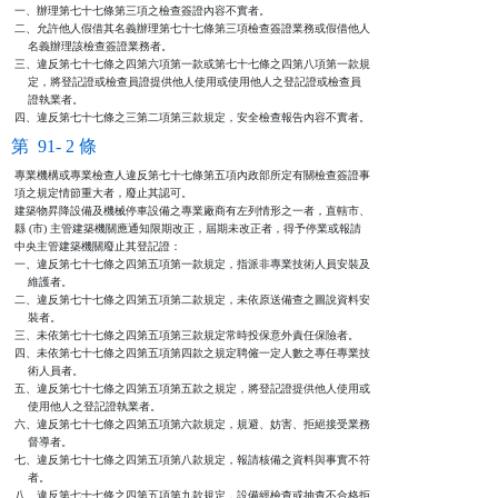
一、辦理第七十七條第三項之檢查簽證內容不實者。

二、允許他人假借其名義辦理第七十七條第三項檢查簽證業務或假借他人

    名義辦理該檢查簽證業務者。

三、違反第七十七條之四第六項第一款或第七十七條之四第八項第一款規

    定，將登記證或檢查員證提供他人使用或使用他人之登記證或檢查員

    證執業者。

四、違反第七十七條之三第二項第三款規定，安全檢查報告內容不實者。
第 91- 2 條
專業機構或專業檢查人違反第七十七條第五項內政部所定有關檢查簽證事

項之規定情節重大者，廢止其認可。

建築物昇降設備及機械停車設備之專業廠商有左列情形之一者，直轄市、

縣 (市) 主管建築機關應通知限期改正，屆期未改正者，得予停業或報請

中央主管建築機關廢止其登記證：

一、違反第七十七條之四第五項第一款規定，指派非專業技術人員安裝及

    維護者。

二、違反第七十七條之四第五項第二款規定，未依原送備查之圖說資料安

    裝者。

三、未依第七十七條之四第五項第三款規定常時投保意外責任保險者。

四、未依第七十七條之四第五項第四款之規定聘僱一定人數之專任專業技

    術人員者。

五、違反第七十七條之四第五項第五款之規定，將登記證提供他人使用或

    使用他人之登記證執業者。

六、違反第七十七條之四第五項第六款規定，規避、妨害、拒絕接受業務

    督導者。

七、違反第七十七條之四第五項第八款規定，報請核備之資料與事實不符

    者。

八、違反第七十七條之四第五項第九款規定，設備經檢查或抽查不合格拒
