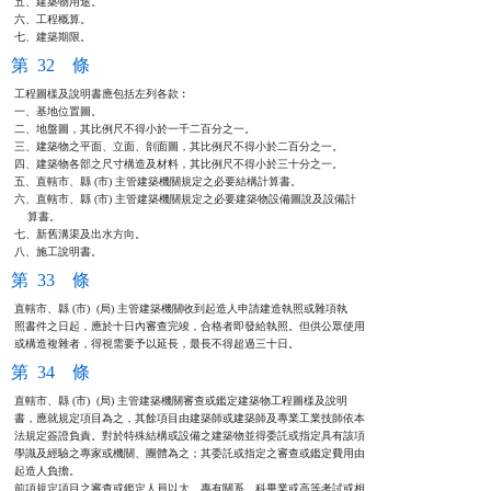
五、建築物用途。

六、工程概算。

七、建築期限。
第 32 條
工程圖樣及說明書應包括左列各款︰

一、基地位置圖。

二、地盤圖，其比例尺不得小於一千二百分之一。

三、建築物之平面、立面、剖面圖，其比例尺不得小於二百分之一。

四、建築物各部之尺寸構造及材料，其比例尺不得小於三十分之一。

五、直轄市、縣 (市) 主管建築機關規定之必要結構計算書。

六、直轄市、縣 (市) 主管建築機關規定之必要建築物設備圖說及設備計

    算書。

七、新舊溝渠及出水方向。

八、施工說明書。
第 33 條
直轄市、縣 (市)  (局) 主管建築機關收到起造人申請建造執照或雜項執

照書件之日起，應於十日內審查完竣，合格者即發給執照。但供公眾使用

或構造複雜者，得視需要予以延長，最長不得超過三十日。
第 34 條
直轄市、縣 (市)  (局) 主管建築機關審查或鑑定建築物工程圖樣及說明

書，應就規定項目為之，其餘項目由建築師或建築師及專業工業技師依本

法規定簽證負責。對於特殊結構或設備之建築物並得委託或指定具有該項

學識及經驗之專家或機關、團體為之；其委託或指定之審查或鑑定費用由

起造人負擔。

前項規定項目之審查或鑑定人員以大、專有關系、科畢業或高等考試或相
