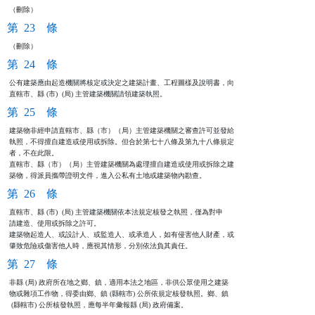
（刪除）
第 23 條
（刪除）
第 24 條
公有建築應由起造機關將核定或決定之建築計畫、工程圖樣及說明書，向

直轄市、縣 (市)  (局) 主管建築機關請領建築執照。
第 25 條
建築物非經申請直轄市、縣（市）（局）主管建築機關之審查許可並發給

執照，不得擅自建造或使用或拆除。但合於第七十八條及第九十八條規定

者，不在此限。

直轄市、縣（市）（局）主管建築機關為處理擅自建造或使用或拆除之建

築物，得派員攜帶證明文件，進入公私有土地或建築物內勘查。
第 26 條
直轄市、縣 (市)  (局) 主管建築機關依本法規定核發之執照，僅為對申

請建造、使用或拆除之許可。

建築物起造人、或設計人、或監造人、或承造人，如有侵害他人財產，或

肇致危險或傷害他人時，應視其情形，分別依法負其責任。
第 27 條
非縣 (局) 政府所在地之鄉、鎮，適用本法之地區，非供公眾使用之建築

物或雜項工作物，得委由鄉、鎮 (縣轄市) 公所依規定核發執照。鄉、鎮

 (縣轄市) 公所核發執照，應每半年彙報縣 (局) 政府備案。