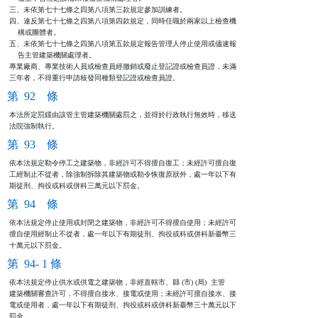
三、未依第七十七條之四第八項第三款規定參加訓練者。

四、違反第七十七條之四第八項第四款規定，同時任職於兩家以上檢查機

    構或團體者。

五、未依第七十七條之四第八項第五款規定報告管理人停止使用或儘速報

    告主管建築機關處理者。

專業廠商、專業技術人員或檢查員經撤銷或廢止登記證或檢查員證，未滿

三年者，不得重行申請核發同種類登記證或檢查員證。
第 92 條
本法所定罰鍰由該管主管建築機關處罰之，並得於行政執行無效時，移送

法院強制執行。
第 93 條
依本法規定勒令停工之建築物，非經許可不得擅自復工；未經許可擅自復

工經制止不從者，除強制拆除其建築物或勒令恢復原狀外，處一年以下有

期徒刑、拘役或科或併科三萬元以下罰金。
第 94 條
依本法規定停止使用或封閉之建築物，非經許可不得擅自使用；未經許可

擅自使用經制止不從者，處一年以下有期徒刑、拘役或科或併科新臺幣三

十萬元以下罰金。
第 94- 1 條
依本法規定停止供水或供電之建築物，非經直轄市、縣 (市) (局)  主管

建築機關審查許可，不得擅自接水、接電或使用；未經許可擅自接水、接

電或使用者，處一年以下有期徒刑、拘役或科或併科新臺幣三十萬元以下

罰金。