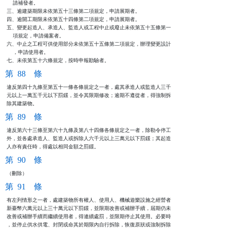
    請補發者。

三、逾建築期限未依第五十三條第二項規定，申請展期者。

四、逾開工期限未依第五十四條第二項規定，申請展期者。

五、變更起造人、承造人、監造人或工程中止或廢止未依第五十五條第一

    項規定，申請備案者。

六、中止之工程可供使用部分未依第五十五條第二項規定，辦理變更設計

    ，申請使用者。

七、未依第五十六條規定，按時申報勘驗者。
第 88 條
違反第四十九條至第五十一條各條規定之一者，處其承造人或監造人三千

元以上一萬五千元以下罰鍰，並令其限期修改；逾期不遵從者，得強制拆

除其建築物。
第 89 條
違反第六十三條至第六十九條及第八十四條各條規定之一者，除勒令停工

外，並各處承造人、監造人或拆除人六千元以上三萬元以下罰鍰；其起造

人亦有責任時，得處以相同金額之罰鍰。
第 90 條
（刪除）
第 91 條
有左列情形之一者，處建築物所有權人、使用人、機械遊樂設施之經營者

新臺幣六萬元以上三十萬元以下罰鍰，並限期改善或補辦手續，屆期仍未

改善或補辦手續而繼續使用者，得連續處罰，並限期停止其使用。必要時

，並停止供水供電、封閉或命其於期限內自行拆除，恢復原狀或強制拆除
