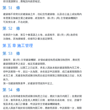
前項退讓辦法，應報請內政部核定。
第 51 條
建築物不得突出於建築線之外，但紀念性建築物，以及在公益上或短期內

有需要且無礙交通之建築物，經直轄市、縣 (市)  (局) 主管建築機關許

可其突出者，不在此限。
第 52 條
依第四十九條、第五十條退讓之土地，由直轄市、縣 (市)  (局) 政府依

法徵收。其地價補償，依都市計畫法規定辦理。
第 五 章 施工管理
第 53 條
直轄市、縣 (市) 主管建築機關，於發給建造執照或雜項執照時，應依照

建築期限基準之規定，核定其建築期限。

前項建築期限，以開工之日起算。承造人因故未能於建築期限內完工時，

得申請展期一年，並以一次為限。未依規定申請展期，或已逾展期期限仍

未完工者，其建造執照或雜項執照自規定得展期之期限屆滿之日起，失其

效力。

第一項建築期限基準，於建築管理規則中定之。
第 54 條
起造人自領得建造執照或雜項執照之日起，應於六個月內開工；並應於開

工前，會同承造人及監造人將開工日期，連同姓名或名稱、住址、證書字

號及承造人施工計畫書，申請該管主管建築機關備查。

起造人因故不能於前項期限內開工時，應敘明原因，申請展期一次，期限
