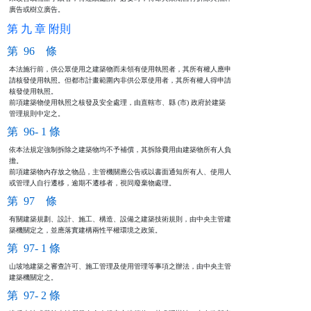
廣告或樹立廣告。
第 九 章 附則
第 96 條
本法施行前，供公眾使用之建築物而未領有使用執照者，其所有權人應申

請核發使用執照。但都市計畫範圍內非供公眾使用者，其所有權人得申請

核發使用執照。

前項建築物使用執照之核發及安全處理，由直轄市、縣 (市) 政府於建築

管理規則中定之。
第 96- 1 條
依本法規定強制拆除之建築物均不予補償，其拆除費用由建築物所有人負

擔。

前項建築物內存放之物品，主管機關應公告或以書面通知所有人、使用人

或管理人自行遷移，逾期不遷移者，視同廢棄物處理。
第 97 條
有關建築規劃、設計、施工、構造、設備之建築技術規則，由中央主管建

築機關定之，並應落實建構兩性平權環境之政策。
第 97- 1 條
山坡地建築之審查許可、施工管理及使用管理等事項之辦法，由中央主管

建築機關定之。
第 97- 2 條