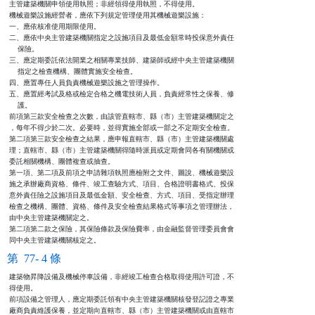
主管建築機關申領使用執照；非經領得使用執照，不得使用。

機械遊樂設施經營者，應依下列規定管理使用其機械遊樂設施：

一、應依核准使用期限使用。

二、應依中央主管建築機關指定之設施項目及最低金額常時投保意外責任

    保險。

三、應定期委託依法開業之相關專業技師、建築師或經中央主管建築機關

    指定之檢查機構、團體實施安全檢查。

四、應置專任人員負責機械遊樂設施之管理操作。

五、應置經考試及格或檢定合格之機電技術人員，負責經常性之保養、修

    護。

前項第三款安全檢查之次數，由該管直轄市、縣（市）主管建築機關定之

，每年不得少於二次。必要時，並得實施全部或一部之不定期安全檢查。

第二項第三款安全檢查之結果，應申報直轄市、縣（市）主管建築機關處

理；直轄市、縣（市）主管建築機關得隨時派員或定期會同各有關機關或

委託相關機構、團體複查或抽查。

第一項、第二項及前項之申請雜項執照應檢附之文件、圖說、機械遊樂設

施之承辦廠商資格、條件、竣工查驗方式、項目、合格證明書格式、投保

意外責任險之設施項目及最低金額、安全檢查、方式、項目、受指定辦理

檢查之機構、團體、資格、條件及安全檢查結果格式等事項之管理辦法，

由中央主管建築機關定之。

第二項第二款之保險，其保險條款及保險費率，由金融監督管理委員會會

同中央主管建築機關核定之。
第 77- 4 條
建築物昇降設備及機械停車設備，非經竣工檢查合格取得使用許可證，不

得使用。

前項設備之管理人，應定期委託領有中央主管建築機關核發登記證之專業

廠商負責維護保養，並定期向直轄市、縣（市）主管建築機關或由直轄市
