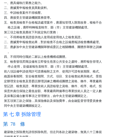
一、應具備執行業務之能力。

二、應據實申報檢查員異動資料。

三、申請檢查案件不得積壓。

四、應接受主管建築機關業務督導。

五、檢查員檢查不合格報請處理案件，應通知管理人限期改善，複檢不合

    格之設備，應即時轉報直轄市、縣（市）主管建築機關處理。

第三項之檢查員應依下列規定執行業務：

一、不得將檢查員證提供他人使用或使用他人之檢查員證。

二、應據實申報檢查結果，對於檢查不合格之設備應報請檢查機構處理。

三、應參加中央主管建築機關舉辦或委託之相關機構、團體所舉辦之訓練

    。

四、不得同時任職於二家以上檢查機構或團體。

五、檢查發現昇降設備有立即發生危害公共安全之虞時，應即報告管理人

    停止使用，並儘速報告直轄市、縣（市）主管建築機關處理。

前八項設備申請使用許可證應檢附之文件、使用許可證有效期限、格式、

維護保養期間、安全檢查期間、方式、項目、安全檢查結果與格式、受指

定辦理安全檢查及受委託辦理訓練之機構或團體之資格、條件、專業廠商

登記證、檢查員證、專業技術人員證核發之資格、條件、程序、格式、投

保意外責任保險之最低金額、專業廠商聘僱專任專業技術人員之一定人數

及保養設備台數等事項之管理辦法，由中央主管建築機關定之。

第五項第三款之保險，其保險條款及保險費率，由金融監督管理委員會會

同中央主管建築機關核定之。
第 七 章 拆除管理
第 78 條
建築物之拆除應先請領拆除執照。但左列各款之建築物，無第八十三條規

定情形者不在此限：
