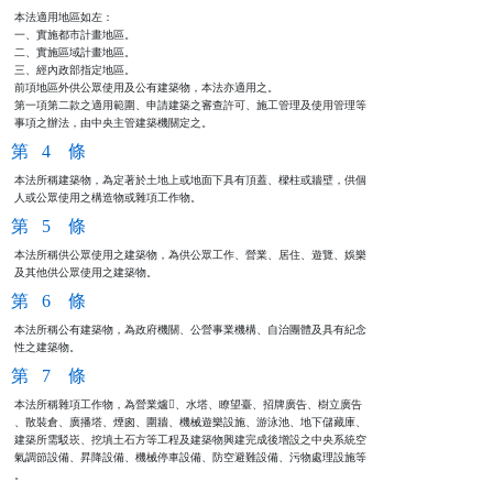
本法適用地區如左：                                              

一、實施都市計畫地區。                                          

二、實施區域計畫地區。                                          

三、經內政部指定地區。                                          

前項地區外供公眾使用及公有建築物，本法亦適用之。                

第一項第二款之適用範圍、申請建築之審查許可、施工管理及使用管理等

事項之辦法，由中央主管建築機關定之。
第 4 條
本法所稱建築物，為定著於土地上或地面下具有頂蓋、樑柱或牆壁，供個

人或公眾使用之構造物或雜項工作物。
第 5 條
本法所稱供公眾使用之建築物，為供公眾工作、營業、居住、遊覽、娛樂

及其他供公眾使用之建築物。
第 6 條
本法所稱公有建築物，為政府機關、公營事業機構、自治團體及具有紀念

性之建築物。
第 7 條
本法所稱雜項工作物，為營業爐、水塔、瞭望臺、招牌廣告、樹立廣告

、散裝倉、廣播塔、煙囪、圍牆、機械遊樂設施、游泳池、地下儲藏庫、

建築所需駁崁、挖填土石方等工程及建築物興建完成後增設之中央系統空

氣調節設備、昇降設備、機械停車設備、防空避難設備、污物處理設施等

。