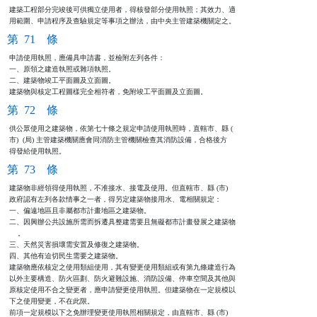
建築工程部分完竣後可供獨立使用者，得核發部分使用執照；其效力、適

用範圍、申請程序及查驗規定等事項之辦法，由中央主管建築機關定之。
第 71 條
申請使用執照，應備具申請書，並檢附左列各件：

一、原領之建造執照或雜項執照。

二、建築物竣工平面圖及立面圖。

建築物與核定工程圖樣完全相符者，免附竣工平面圖及立面圖。
第 72 條
供公眾使用之建築物，依第七十條之規定申請使用執照時，直轄市、縣 (

市)  (局) 主管建築機關應會同消防主管機關檢查其消防設備，合格後方

得發給使用執照。
第 73 條
建築物非經領得使用執照，不准接水、接電及使用。但直轄市、縣 (市) 

政府認有左列各款情事之一者，得另定建築物接用水、電相關規定：

一、偏遠地區且非屬都市計畫地區之建築物。

二、因興辦公共設施所需而拆遷具整建需要且無礙都市計畫發展之建築物

    。

三、天然災害損壞需安置及修復之建築物。

四、其他有迫切民生需要之建築物。

建築物應依核定之使用類組使用，其有變更使用類組或有第九條建造行為

以外主要構造、防火區劃、防火避難設施、消防設備、停車空間及其他與

原核定使用不合之變更者，應申請變更使用執照。但建築物在一定規模以

下之使用變更，不在此限。

前項一定規模以下之免辦理變更使用執照相關規定，由直轄市、縣 (市) 
