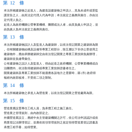
第 12 條
本法所稱建築物之起造人，為建造該建築物之申請人，其為未成年或受監

護宣告之人，由其法定代理人代為申請；本法規定之義務與責任，亦由法

定代理人負之。

起造人為政府機關公營事業機構、團體或法人者，由其負責人申請之，並

由負責人負本法規定之義務與責任。
第 13 條
本法所稱建築物設計人及監造人為建築師，以依法登記開業之建築師為限

。但有關建築物結構及設備等專業工程部分，除五層以下非供公眾使用之

建築物外，應由承辦建築師交由依法登記開業之專業工業技師負責辦理，

建築師並負連帶責任。

公有建築物之設計人及監造人，得由起造之政府機關、公營事業機構或自

治團體內，依法取得建築師或專業工業技師證書者任之。

開業建築師及專業工業技師不能適應各該地方之需要時，縣 (市) 政府得

報經內政部核准，不受前二項之限制。
第 14 條
本法所稱建築物之承造人為營造業，以依法登記開業之營造廠商為限。
第 15 條
營造業應設置專任工程人員，負承攬工程之施工責任。

營造業之管理規則，由內政部定之。

外國營造業設立，應經中央主管建築機關之許可，依公司法申請認許或依

商業登記法辦理登記，並應依前項管理規則之規定領得營造業登記證書及

承攬工程手冊，始得營業。