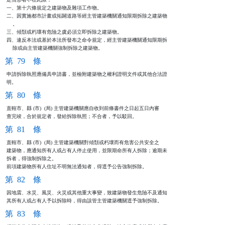
一、第十六條規定之建築物及雜項工作物。

二、因實施都市計畫或拓闢道路等經主管建築機關通知限期拆除之建築物

    。

三、傾頹或朽壞有危險之虞必須立即拆除之建築物。

四、違反本法或基於本法所發布之命令規定，經主管建築機關通知限期拆

    除或由主管建築機關強制拆除之建築物。
第 79 條
申請拆除執照應備具申請書，並檢附建築物之權利證明文件或其他合法證

明。
第 80 條
直轄市、縣 (市)  (局) 主管建築機關應自收到前條書件之日起五日內審

查完竣，合於規定者，發給拆除執照；不合者，予以駁回。
第 81 條
直轄市、縣 (市)  (局) 主管建築機關對傾頹或朽壞而有危害公共安全之

建築物，應通知所有人或占有人停止使用，並限期命所有人拆除；逾期未

拆者，得強制拆除之。

前項建築物所有人住址不明無法通知者，得逕予公告強制拆除。
第 82 條
因地震、水災、風災、火災或其他重大事變，致建築物發生危險不及通知

其所有人或占有人予以拆除時，得由該管主管建築機關逕予強制拆除。
第 83 條