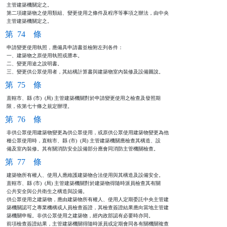
主管建築機關定之。

第二項建築物之使用類組、變更使用之條件及程序等事項之辦法，由中央

主管建築機關定之。
第 74 條
申請變更使用執照，應備具申請書並檢附左列各件：

一、建築物之原使用執照或謄本。

二、變更用途之說明書。

三、變更供公眾使用者，其結構計算書與建築物室內裝修及設備圖說。
第 75 條
直轄市、縣 (市)  (局) 主管建築機關對於申請變更使用之檢查及發照期

限，依第七十條之規定辦理。
第 76 條
非供公眾使用建築物變更為供公眾使用，或原供公眾使用建築物變更為他

種公眾使用時，直轄市、縣 (市)  (局) 主管建築機關應檢查其構造、設

備及室內裝修。其有關消防安全設備部分應會同消防主管機關檢查。
第 77 條
建築物所有權人、使用人應維護建築物合法使用與其構造及設備安全。

直轄市、縣 (市)  (局) 主管建築機關對於建築物得隨時派員檢查其有關

公共安全與公共衛生之構造與設備。

供公眾使用之建築物，應由建築物所有權人、使用人定期委託中央主管建

築機關認可之專業機構或人員檢查簽證，其檢查簽證結果應向當地主管建

築機關申報。非供公眾使用之建築物，經內政部認有必要時亦同。

前項檢查簽證結果，主管建築機關得隨時派員或定期會同各有關機關複查
