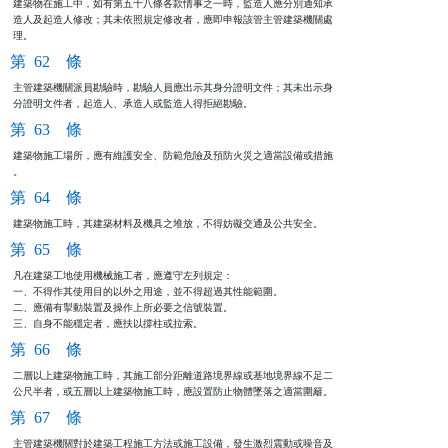
建築物在施工中，如有第五十八條各款情事之一時，監造人應分別通知承

造人及起造人修改；其未依照規定修改者，應即申報該管主管建築機關處

理。
第 62 條
主管建築機關派員勘驗時，勘驗人員應出示其身分證明文件；其未出示身

分證明文件者，起造人、承造人或監造人得拒絕勘驗。
第 63 條
建築物施工場所，應有維護安全、防範危險及預防火災之適當設備或措施

。
第 64 條
建築物施工時，其建築材料及機具之堆放，不得妨礙交通及公共安全。
第 65 條
凡在建築工地使用機械施工者，應遵守左列規定：

一、不得作其使用目的以外之用途，並不得超過其性能範圍。

二、應備有掣動裝置及操作上所必要之信號裝置。

三、自身不能穩定者，應扶以撐柱或拉索。
第 66 條
二層以上建築物施工時，其施工部分距離道路境界線或基地境界線不足二

公尺半者，或五層以上建築物施工時，應設置防止物體墜落之適當圍籬。
第 67 條
主管建築機關對於建築工程施工方法或施工設備，發生激烈震動或噪音及
