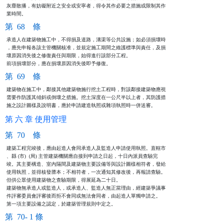
灰塵散播，有妨礙附近之安全或安寧者，得令其作必要之措施或限制其作

業時間。
第 68 條
承造人在建築物施工中，不得損及道路，溝渠等公共設施；如必須損壞時

，應先申報各該主管機關核准，並規定施工期間之維護標準與責任，及損

壞原因消失後之修復責任與期限，始得進行該部分工程。

前項損壞部分，應在損壞原因消失後即予修復。
第 69 條
建築物在施工中，鄰接其他建築物施行挖土工程時，對該鄰接建築物應視

需要作防護其傾斜或倒壞之措施。挖土深度在一公尺半以上者，其防護措

施之設計圖樣及說明書，應於申請建造執照或雜項執照時一併送審。
第 六 章 使用管理
第 70 條
建築工程完竣後，應由起造人會同承造人及監造人申請使用執照。直轄市

、縣 (市)  (局) 主管建築機關應自接到申請之日起，十日內派員查驗完

竣。其主要構造、室內隔間及建築物主要設備等與設計圖樣相符者，發給

使用執照，並得核發謄本；不相符者，一次通知其修改後，再報請查驗。

但供公眾使用建築物之查驗期限，得展延為二十日。

建築物無承造人或監造人，或承造人、監造人無正當理由，經建築爭議事

件評審委員會評審後而拒不會同或無法會同者，由起造人單獨申請之。

第一項主要設備之認定，於建築管理規則中定之。
第 70- 1 條