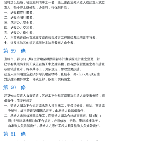
隨時加以勘驗，發現左列情事之一者，應以書面通知承造人或起造人或監

造人，勒令停工或修改；必要時，得強制拆除：

一、妨礙都市計畫者。

二、妨礙區域計畫者。

三、危害公共安全者。

四、妨礙公共交通者。

五、妨礙公共衛生者。

六、主要構造或位置或高度或面積與核定工程圖樣及說明書不符者。

七、違反本法其他規定或基於本法所發布之命令者。
第 59 條
直轄市、縣 (市)  (局) 主管建築機關因都市計畫或區域計畫之變更，對

已領有執照尚未開工或正在施工中之建築物，如有妨礙變更後之都市計畫

或區域計畫者，得令其停工，另依規定，辦理變更設計。

起造人因前項規定必須拆除其建築物時，直轄市、縣 (市)  (局) 政府應

對該建築物拆除之一部或全部，按照市價補償之。
第 60 條
建築物由監造人負責監造，其施工不合規定或肇致起造人蒙受損失時，賠

償責任，依左列規定：

一、監造人認為不合規定或承造人擅自施工，至必須修改、拆除、重建或

    予補強，經主管建築機關認定者，由承造人負賠償責任。

二、承造人未按核准圖說施工，而監造人認為合格經直轄市、縣 (市)  (

    局) 主管建築機關勘驗不合規定，必須修改、拆除、重建或補強者，

    由承造人負賠償責任，承造人之專任工程人員及監造人負連帶責任。
第 61 條