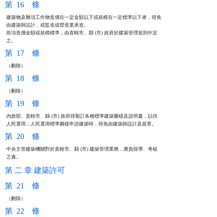
第 16 條
建築物及雜項工作物造價在一定金額以下或規模在一定標準以下者，得免

由建築師設計，或監造或營造業承造。

前項造價金額或規模標準，由直轄市、縣 (市) 政府於建築管理規則中定

之。
第 17 條
（刪除）
第 18 條
（刪除）
第 19 條
內政部、直轄市、縣 (市) 政府得製訂各種標準建築圖樣及說明書，以供

人民選用；人民選用標準圖樣申請建築時，得免由建築師設計及簽章。
第 20 條
中央主管建築機關對於直轄市、縣 (市) 建築管理業務，應負指導、考核

之責。
第 二 章 建築許可
第 21 條
（刪除）
第 22 條