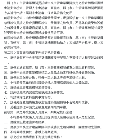
、縣（市）主管建築機關委託經中央主管建築機關指定之檢查機構或團體

申請安全檢查。管理人未申請者，直轄市、縣（市）主管建築機關應限期

令其補行申請；屆期未申請者，停止其設備之使用。

前項安全檢查，由檢查機構或團體受理者，應指派領有中央主管建築機關

核發檢查員證之檢查員辦理檢查；受指派之檢查員，不得為負責受檢設備

之維護保養之專業廠商從業人員。直轄市、縣（市）主管建築機關並得委

託受理安全檢查機構或團體核發使用許可證。

前項檢查結果，檢查機構或團體應定期彙報直轄市、縣（市）主管建築機

關，直轄市、縣（市）主管建築機關得抽驗之；其抽驗不合格者，廢止其

使用許可證。

第二項之專業廠商應依下列規定執行業務：

一、應指派領有中央主管建築機關核發登記證之專業技術人員安裝及維護

    。

二、應依原送直轄市、縣（市）主管建築機關備查之圖說資料安裝。

三、應依中央主管建築機關指定之最低金額常時投保意外責任保險。

四、應依規定保養台數，聘僱一定人數之專任專業技術人員。

五、不得將專業廠商登記證提供他人使用或使用他人之登記證。

六、應接受主管建築機關業務督導。

七、訂約後應依約完成安裝或維護保養作業。

八、報請核備之資料應與事實相符。

九、設備經檢查機構檢查或主管建築機關抽驗不合格應即改善。

十、受委託辦理申請安全檢查應於期限內申辦。

前項第一款之專業技術人員應依下列規定執行業務：

一、不得將專業技術人員登記證提供他人使用或使用他人之登記證。

二、應據實記載維護保養結果。

三、應參加中央主管建築機關舉辦或委託之相關機構、團體辦理之訓練。

四、不得同時受聘於二家以上專業廠商。

第二項之檢查機構應依下列規定執行業務：
