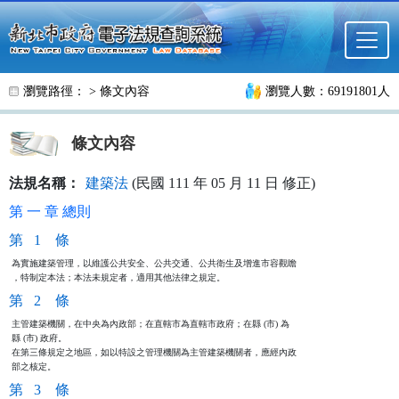
跳至主要內容
瀏覽路徑： >
條文內容
瀏覽人數：69191801人
條文內容
法規名稱：
建築法
(民國 111 年 05 月 11 日 修正)
第 一 章 總則
第 1 條
為實施建築管理，以維護公共安全、公共交通、公共衛生及增進市容觀瞻

，特制定本法；本法未規定者，適用其他法律之規定。
第 2 條
主管建築機關，在中央為內政部；在直轄市為直轄市政府；在縣 (市) 為

縣 (市) 政府。

在第三條規定之地區，如以特設之管理機關為主管建築機關者，應經內政

部之核定。
第 3 條