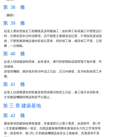
第 38 條
（刪除）
第 39 條
起造人應依照核定工程圖樣及說明書施工；如於興工前或施工中變更設計

時，仍應依照本法申請辦理。但不變更主要構造或位置，不增加高度或面

積，不變更建築物設備內容或位置者，得於竣工後，備具竣工平面、立面

圖，一次報驗。
第 40 條
起造人領得建築執照後，如有遺失，應刊登新聞紙或新聞電子報作廢，申

請補發。

原發照機關，應於收到前項申請之日起，五日內補發，並另收取執照工本

費。
第 41 條
起造人自接獲通知領取建造執照或雜項執照之日起，逾三個月未領取者，

主管建築機關得將該執照予以廢止。
第 三 章 建築基地
第 42 條
建築基地與建築線應相連接，其接連部分之最小寬度，由直轄市、縣 (市

) 主管建築機關統一規定。但因該建築物周圍有廣場或永久性之空地等情

形，經直轄市、縣 (市) 主管建築機關認為安全上無礙者，其寬度得不受
