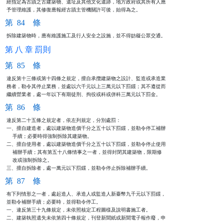
經指定為古蹟之古建築物、遺址及其他文化遺跡，地方政府或其所有人應

予管理維護，其修復應報經古蹟主管機關許可後，始得為之。
第 84 條
拆除建築物時，應有維護施工及行人安全之設施，並不得妨礙公眾交通。
第 八 章 罰則
第 85 條
違反第十三條或第十四條之規定，擅自承攬建築物之設計、監造或承造業

務者，勒令其停止業務，並處以六千元以上三萬元以下罰鍰；其不遵從而

繼續營業者，處一年以下有期徒刑、拘役或科或併科三萬元以下罰金。
第 86 條
違反第二十五條之規定者，依左列規定，分別處罰：

一、擅自建造者，處以建築物造價千分之五十以下罰鍰，並勒令停工補辦

    手續；必要時得強制拆除其建築物。

二、擅自使用者，處以建築物造價千分之五十以下罰鍰，並勒令停止使用

    補辦手續；其有第五十八條情事之一者，並得封閉其建築物，限期修

    改或強制拆除之。

三、擅自拆除者，處一萬元以下罰鍰，並勒令停止拆除補辦手續。
第 87 條
有下列情形之一者，處起造人、承造人或監造人新臺幣九千元以下罰鍰，

並勒令補辦手續；必要時，並得勒令停工。

一、違反第三十九條規定，未依照核定工程圖樣及說明書施工者。

二、建築執照遺失未依第四十條規定，刊登新聞紙或新聞電子報作廢，申
