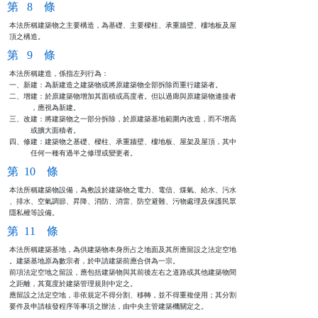
第 8 條
本法所稱建築物之主要構造，為基礎、主要樑柱、承重牆壁、樓地板及屋

頂之構造。
第 9 條
本法所稱建造，係指左列行為：

一、新建：為新建造之建築物或將原建築物全部拆除而重行建築者。

二、增建：於原建築物增加其面積或高度者。但以過廊與原建築物連接者

          ，應視為新建。

三、改建：將建築物之一部分拆除，於原建築基地範圍內改造，而不增高

          或擴大面積者。

四、修建：建築物之基礎、樑柱、承重牆壁、樓地板、屋架及屋頂，其中

          任何一種有過半之修理或變更者。
第 10 條
本法所稱建築物設備，為敷設於建築物之電力、電信、煤氣、給水、污水

、排水、空氣調節、昇降、消防、消雷、防空避難、污物處理及保護民眾

隱私權等設備。
第 11 條
本法所稱建築基地，為供建築物本身所占之地面及其所應留設之法定空地

。建築基地原為數宗者，於申請建築前應合併為一宗。

前項法定空地之留設，應包括建築物與其前後左右之道路或其他建築物間

之距離，其寬度於建築管理規則中定之。

應留設之法定空地，非依規定不得分割、移轉，並不得重複使用；其分割

要件及申請核發程序等事項之辦法，由中央主管建築機關定之。