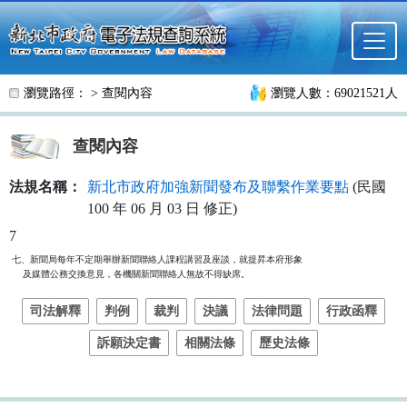
跳至主要內容
瀏覽路徑： >
查閱內容
瀏覽人數：69021521人
查閱內容
法規名稱：
新北市政府加強新聞發布及聯繫作業要點
(民國
100 年 06 月 03 日 修正)
7
七、新聞局每年不定期舉辦新聞聯絡人課程講習及座談，就提昇本府形象

    及媒體公務交換意見，各機關新聞聯絡人無故不得缺席。
司法解釋
判例
裁判
決議
法律問題
行政函釋
訴願決定書
相關法條
歷史法條