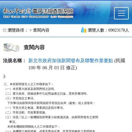
跳至主要內容
瀏覽路徑： >
查閱內容
瀏覽人數：69023178人
查閱內容
法規名稱：
新北市政府加強新聞發布及聯繫作業要點
(民國
100 年 06 月 03 日 修正)
3
三、本府新聞發言人之工作職掌如下：

（一）本府重大政策及新聞輿情之說明。

（二）重大政策、措施或事件引起輿論廣泛討論，需有所釐清時。

（三）市長指定之事項。

    下列事項由新聞局發布新聞或經市長指定由局（處會）或人員發布：

（一）市長主持之會議、重要講話及指示事項。

（二）市長活動、市政重要措施。

（三）涉及二以上一級機關並經專案小組會議決議，由新聞局發布之新聞

      事項。

    本府各機關新聞聯絡人之工作職掌如下：

（一）本機關之施政措施、成果及輿論反應、民眾質疑解答之新聞發布。
