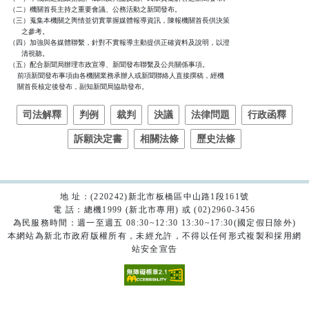
（二）機關首長主持之重要會議、公務活動之新聞發布。

（三）蒐集本機關之輿情並切實掌握媒體報導資訊，陳報機關首長供決策

      之參考。

（四）加強與各媒體聯繫，針對不實報導主動提供正確資料及說明，以澄

      清視聽。

（五）配合新聞局辦理市政宣導、新聞發布聯繫及公共關係事項。

    前項新聞發布事項由各機關業務承辦人或新聞聯絡人直接撰稿，經機

    關首長核定後發布，副知新聞局協助發布。
司法解釋
判例
裁判
決議
法律問題
行政函釋
訴願決定書
相關法條
歷史法條
地 址：(220242)新北市板橋區中山路1段161號
電 話：總機1999 (新北市專用) 或 (02)2960-3456
為民服務時間：週一至週五 08:30~12:30 13:30~17:30(國定假日除外)
本網站為新北市政府版權所有，未經允許，不得以任何形式複製和採用網
站安全宣告