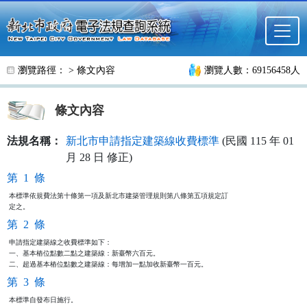
跳至主要內容
瀏覽路徑： >
條文內容
瀏覽人數：69156458人
條文內容
法規名稱：
新北市申請指定建築線收費標準
(民國 115 年 01
月 28 日 修正)
第 1 條
本標準依規費法第十條第一項及新北市建築管理規則第八條第五項規定訂

定之。
第 2 條
申請指定建築線之收費標準如下：

一、基本樁位點數二點之建築線：新臺幣六百元。

二、超過基本樁位點數之建築線：每增加一點加收新臺幣一百元。
第 3 條
本標準自發布日施行。