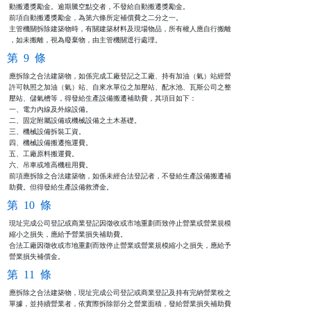
動搬遷獎勵金。逾期騰空點交者，不發給自動搬遷獎勵金。

前項自動搬遷獎勵金，為第六條所定補償費之二分之一。 

主管機關拆除建築物時，有關建築材料及現場物品，所有權人應自行搬離

，如未搬離，視為廢棄物，由主管機關逕行處理。
第 9 條
應拆除之合法建築物，如係完成工廠登記之工廠、持有加油（氣）站經營

許可執照之加油（氣）站、自來水單位之加壓站、配水池、瓦斯公司之整

壓站、儲氣槽等，得發給生產設備搬遷補助費，其項目如下：

一、電力內線及外線設備。

二、固定附屬設備或機械設備之土木基礎。

三、機械設備拆裝工資。

四、機械設備搬遷拖運費。

五、工廠原料搬運費。

六、吊車或堆高機租用費。

前項應拆除之合法建築物，如係未經合法登記者，不發給生產設備搬遷補

助費。但得發給生產設備救濟金。
第 10 條
現址完成公司登記或商業登記因徵收或市地重劃而致停止營業或營業規模

縮小之損失，應給予營業損失補助費。

合法工廠因徵收或市地重劃而致停止營業或營業規模縮小之損失，應給予

營業損失補償金。
第 11 條
應拆除之合法建築物，現址完成公司登記或商業登記及持有完納營業稅之

單據，並持續營業者，依實際拆除部分之營業面積，發給營業損失補助費
