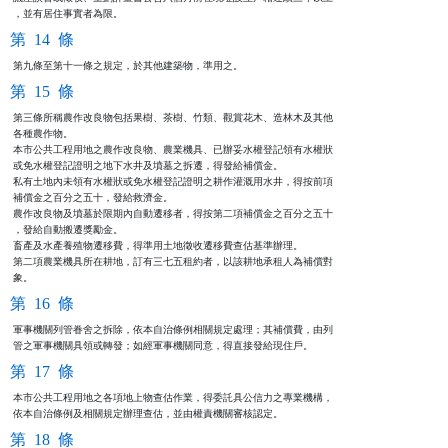
，並有居住事實者為限。
第 14 條
第九條至第十一條之規定，於其他建築物，準用之。
第 15 條
第三條所稱農作改良物包括果樹、茶樹、竹類、觀賞花木、造林木及其他

各種農作物。

本市公共工程用地之農作改良物、農業機具、已辦妥水權登記領有水權狀

或免水權登記證明之地下水井及墳墓之拆遷，得發給補償金。

私有土地內未領有水權狀或免水權登記證明之耕作灌溉用水井，得按前項

補償金之百分之五十，發給救濟金。

農作改良物及墳墓於限期內自動遷移者，得按第二項補償金之百分之五十

，發給自動搬遷獎勵金。

畜產及水產養殖物遷移費，得準用土地徵收遷移費查估基準辦理。

第二項農業機具所在耕地，訂有三七五租約者，以該耕地承租人為補償對

象。
第 16 條
軍事機關列管眷舍之拆除，依本自治條例相關規定處理；其補償費，由列

管之軍事機關具領或轉發；如經軍事機關同意，得直接發給現住戶。
第 17 條
本市公共工程用地之各項地上物查估作業，得委託具公信力之專業機構，

依本自治條例及相關規定辦理查估，並由權責機關審核認定。
第 18 條