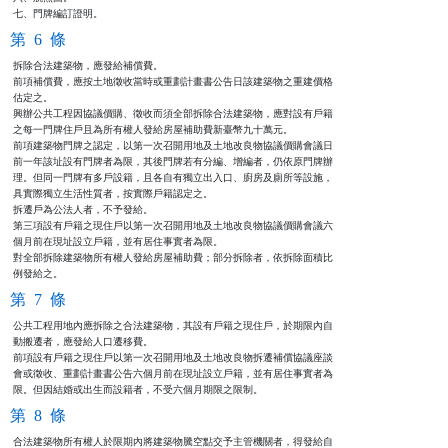
七、門牌編訂證明。
第 6 條
拆除合法建築物，應發給補償費。

前項補償費，應按土地徵收當時或重劃計畫書公告日該建築物之重建價格

估定之。

興辦公共工程因協議價購、徵收而須全部拆除合法建築物，應對設有戶籍

之每一門牌住戶且為所有權人發給房屋補助費新臺幣九十萬元。

前項建築物門牌之認定，以第一次召開用地及土地改良物協議價購會議日

前一年該址設有門牌者為限，其後門牌若有分編、增編者，仍依原門牌辦

理。但同一門牌有多戶設籍，且各自有獨立出入口、廚房及廁所等設施，

具實際獨立生活性質者，按實際戶籍認定之。

拆遷戶為公法人者，不予發給。

第三項設有戶籍之現住戶以第一次召開用地及土地改良物協議價購會議六

個月前在現址設立戶籍，並有居住事實者為限。

對全部拆除建築物所有權人發給房屋補助費；部分拆除者，依拆除面積比

例發給之。
第 7 條
公共工程用地內應拆除之合法建築物，其設有戶籍之現住戶，於期限內自

動搬遷者，應發給人口遷移費。

前項設有戶籍之現住戶以第一次召開用地及土地改良物拆遷補償協議座談

會或徵收、重劃計畫書公告六個月前在現址設立戶籍，並有居住事實者為

限。但因結婚或出生而設籍者，不受六個月期限之限制。
第 8 條
合法建築物所有權人於限期內將建築物騰空點交予主管機關者，得發給自
