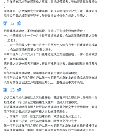
。但僅持有現址完納營業稅之單據，並持續營業者，發給營業損失救濟金

。

第九條第二項應拆除之合法建築物，如係未經合法登記之工廠，其僅完成

現址公司登記或商業登記者，於營業損失補償金之規定，準用之。
第 12 條
拆除其他建築物，不發給補償費。但得依下列規定發給救濟金：

一、中華民國八十一年一月十日前建造完成者：合法建築物補償費之百分

    之七十。

二、自中華民國八十一年一月十一日至八十八年六月十一日止建造完成者

    ：合法建築物補償費之百分之三十。

中華民國八十八年六月十二日後建造完成之其他建築物，一律不發給救濟

金，並應即報即拆。

應拆除之建築物因天災損毀，經政府補助復建者，應依相關規定補償及救

濟。

全部拆除其他建築物，得準用第六條規定發給房屋補助費。

前項所定設有戶籍之現住戶以第一次召開用地及地上改良物協議價購會議

六個月前在現址設立戶籍連續三年以上，並有居住事實者為限。
第 13 條
公共工程用地內應拆除之其他建築物，其設有戶籍之現住戶，於期限內自

動搬遷者，得比照合法建築物之現住戶，發給人口遷移費。

前項其他建築物所有權人於限期內將建築物騰空點交予主管機關者，並得

依下列規定發給建築物所有權人自動搬遷獎勵金：

一、前條第一項第一款之其他建築物：救濟金之百分之三十。

二、前條第一項第二款之其他建築物：救濟金之百分之十。

第一項所定設有戶籍之現住戶以第一次召開用地及地上改良物拆遷補償協

議座談會或徵收、重劃計畫書公告六個月前在現址設立戶籍連續三年以上
