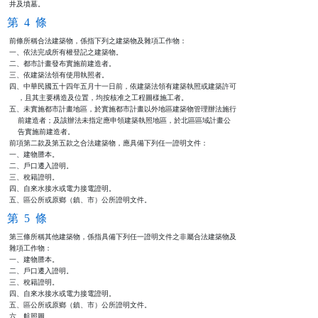
井及墳墓。
第 4 條
前條所稱合法建築物，係指下列之建築物及雜項工作物：

一、依法完成所有權登記之建築物。

二、都市計畫發布實施前建造者。

三、依建築法領有使用執照者。

四、中華民國五十四年五月十一日前，依建築法領有建築執照或建築許可

    ，且其主要構造及位置，均按核准之工程圖樣施工者。

五、未實施都市計畫地區，於實施都市計畫以外地區建築物管理辦法施行

    前建造者；及該辦法未指定應申領建築執照地區，於北區區域計畫公

    告實施前建造者。

前項第二款及第五款之合法建築物，應具備下列任一證明文件：

一、建物謄本。

二、戶口遷入證明。

三、稅籍證明。

四、自來水接水或電力接電證明。

五、區公所或原鄉（鎮、市）公所證明文件。
第 5 條
第三條所稱其他建築物，係指具備下列任一證明文件之非屬合法建築物及

雜項工作物：

一、建物謄本。

二、戶口遷入證明。

三、稅籍證明。

四、自來水接水或電力接電證明。

五、區公所或原鄉（鎮、市）公所證明文件。

六、航照圖。
