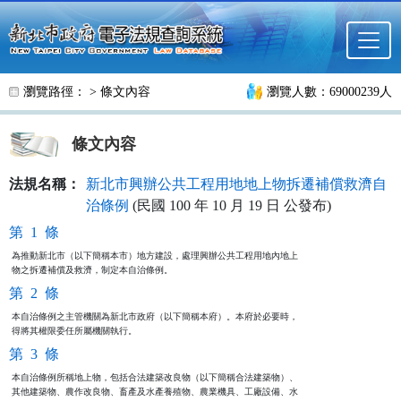
跳至主要內容
瀏覽路徑： >
條文內容
瀏覽人數：69000239人
條文內容
法規名稱：
新北市興辦公共工程用地地上物拆遷補償救濟自
治條例
(民國 100 年 10 月 19 日 公發布)
第 1 條
為推動新北市（以下簡稱本市）地方建設，處理興辦公共工程用地內地上

物之拆遷補償及救濟，制定本自治條例。
第 2 條
本自治條例之主管機關為新北市政府（以下簡稱本府）。本府於必要時，

得將其權限委任所屬機關執行。
第 3 條
本自治條例所稱地上物，包括合法建築改良物（以下簡稱合法建築物）、

其他建築物、農作改良物、畜產及水產養殖物、農業機具、工廠設備、水
