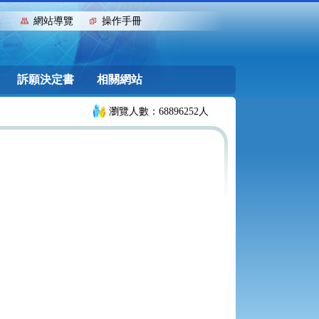
:::
網站導覽
操作手冊
訴願決定書
相關網站
瀏覽人數：68896252人