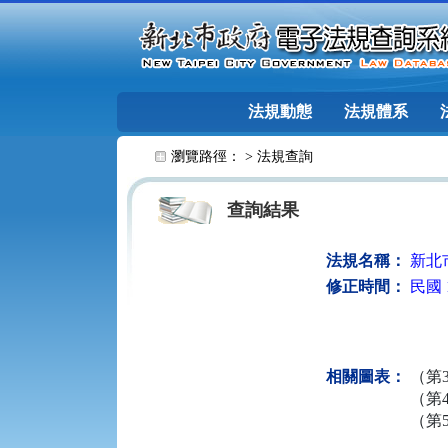
跳至主要內容
法規動態
法規體系
:::
瀏覽路徑： >
法規查詢
查詢結果
法規名稱：
新北
修正時間：
民國 1
相關圖表：
（第
（第
（第