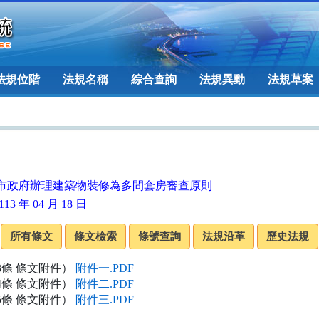
法規位階
法規名稱
綜合查詢
法規異動
法規草案
市政府辦理建築物裝修為多間套房審查原則
13 年 04 月 18 日
3條 條文附件）
附件一.PDF
4條 條文附件）
附件二.PDF
5條 條文附件）
附件三.PDF