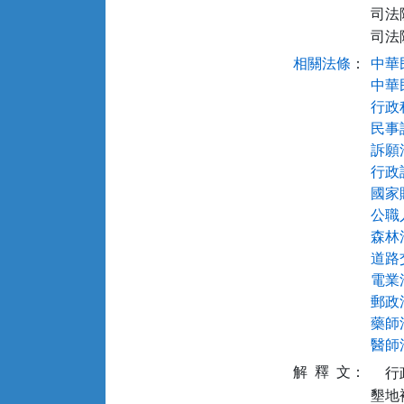
司法院公
司法
相關法條
：
中華民
中華
行政程
民事訴
訴願法
行政訴
國家賠
公職人
森林法
道路
電業法
郵政法
藥師法
醫師法
解
釋
文：
  
墾地