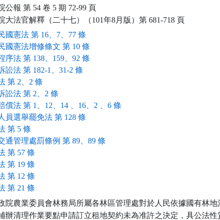
報 第 54 卷 5 期 72-99 頁

院大法官解釋（二十七）（101年8月版）第 681-718 頁
國憲法 第 16、7、77 條
民國憲法增修條文 第 10 條
序法 第 138、159、92 條
訟法 第 182-1、31-2 條
 第 2、2 條
訟法 第 2、2 條
償法 第 1、12、14 、16、2 、6 條
員選舉罷免法 第 128 條
 第 5 條
交通管理處罰條例 第 89、89 條
 第 57 條
 第 19 條
 第 12 條
 第 21 條
  行政院農業委員會林務局所屬各林區管理處對於人民依據國有林地濫
補辦清理作業要點申請訂立租地契約未為准許之決定，具公法性質