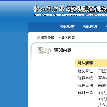
跳至主要內容
法規動態
法規體系
:::
瀏覽路徑： >
查閱內容
查閱內容
司法解釋
發文單位：
司法
解釋字號：
釋字第
解釋日期：
民國 1
資料來源：
司法院
司法周
法令月刊