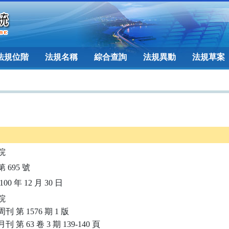
法規位階
法規名稱
綜合查詢
法規異動
法規草案
院
 695 號
00 年 12 月 30 日


刊 第 1576 期 1 版

 第 63 卷 3 期 139-140 頁
