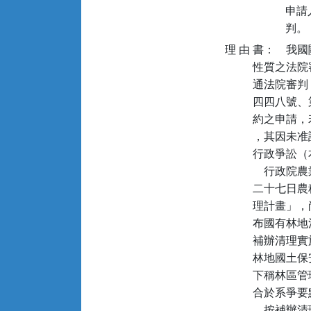
申請
理 由 書：    我國關於民事訴訟與行政訴訟之審判，依現行法律之規定，分由不同
          性質之法院審理。除法律別有規定外，關於因私法關係所生之爭執，由普
          通法院審判；因公法關係所生之爭議，則由行政法院審判之（本院釋字第
          四四八號、第四六六號解釋參照）。至於人民依行政法規向主管機關為訂
          約之申請，若主管機關依相關法規須基於公益之考量而為是否准許之決定
          ，其因未准許致不能進入訂約程序者，此等申請人如有不服，應依法提起
          行政爭訟（本院釋字第五四○號解釋參照）。
              行政院農業委員會為接續清理前依臺灣省政府中華民國五十八年五月
          二十七日農秘字第三五八七六號令公告「臺灣省國有林事業區內濫墾地清
          理計畫」，尚未完成清理之舊有濫墾地，於九十七年四月二十三日訂定發
          布國有林地濫墾地補辦清理作業要點（下稱系爭要點）暨國有林地濫墾地
          補辦清理實施計畫，將違法墾植者導正納入管理，以進行復育造林，提高
          林地國土保安等公益功能。行政院農業委員會林務局所屬各林區管理處（
          下稱林區管理處）於人民依據系爭要點申請訂立租地契約時，經審查確認
          合於系爭要點及相關規定，始得與申請人辦理訂約。
              按補辦清理之目的在於解決國有林地遭人民濫墾之問題，涉及國土保
          安長遠利益（森林法第五條規定參照）。故林區管理處於審查時，縱已確
          認占用事實及占用人身分與系爭要點及有關規定相符，如其訂約有違林地
          永續經營或國土保安等重大公益時，仍得不予出租。是林區管理處之決定
          ，為是否與人民訂立國有林地租賃契約之前，基於公權力行使職權之行為
          ，仍屬公法性質，申請人如有不服，自應提起行政爭訟以為救濟，其訴訟
          應由行政法院審判。

                                            大法官會議主席  大法官  賴浩敏
                                                            大法官  蘇永欽
                                                                    林錫堯
                                                                    池啟明
                                                                    李震山
                                                                    蔡清遊
                                                                    黃茂榮
                                                                    陳  敏
                                                                    葉百修
                                                                    陳春生
                                                                    陳新民
                                                                    陳碧玉
                                                                    黃璽君
                                                                    羅昌發
                                                                    湯德宗

協同意見書                                                  大法官  羅昌發
    本件係臺灣宜蘭地方法院三位民事庭法官依據民事訴訟法第一百八十二條之一第
一項前段「普通法院就其受理訴訟之權限，如與行政法院確定裁判之見解有異時，應
以裁定停止訴訟程序，並聲請司法院大法官解釋」之規定，聲請本院大法官為統一解
釋。其原因事件，涉及人民依據國有林地濫墾地補辦