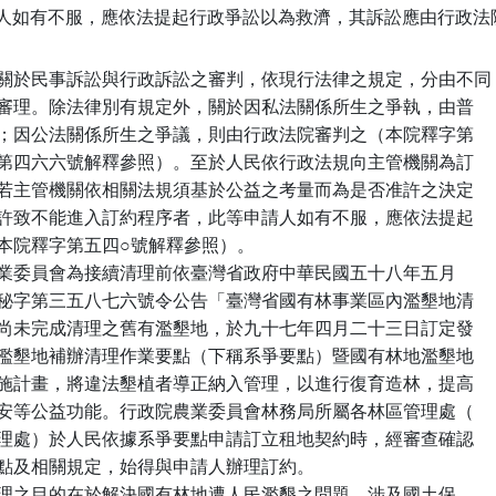
人如有不服，應依法提起行政爭訟以為救濟，其訴訟應由行政法院
清理作業要點（以下簡稱「系爭
要點」）向行政院農業委員會林務局所屬各林區管理處（以下簡稱「林區管理處」）
申請訂立租地契約，因不符合該當要件或因其他公益之理由，未獲該管林區管理處准
予訂約所生之爭議。案經臺北高等行政法院審理，認為此種爭議屬民事糾紛，非應由
其受理並審判，故移送於管轄法院即臺灣宜蘭地方法院審理。宜蘭地方法院則認為此
種爭議，屬公法爭議，應由行政法院審理，乃依民事訴訟法前揭規定，為本件解釋之
聲請。多數意見認各林區管理處對人民依據系爭要點申請訂立租地契約未予准許之爭
議，具公法性質；申請人如有不服，應依法提起行政爭訟以為救濟，其訴訟應由行政
法院審判。本席敬表同意。由於本件解釋理由相當精簡，本席認有補充說明之必要。
爰提出本協同意見書。
一、我國審判體系，除法律另有特殊設計（如智慧財產法院）外，基本上仍維持二元
    訴訟制度。其審判權之區分，除法律有特別規定之情形（如選舉事件、國家賠償
    事件及交通事件之訴訟由普通法院管轄（註一））外，原則上係依爭議之性質為
    公法關係或私法關係所生，決定由行政法院或普通法院審判（本院釋字第四四八
    號、第四六六號及第五四○號解釋參照）。多數情形，法律關係產生之爭議，在
    性質上究為因公法或私法關係所生，並無認定上之困難。但由於政府與人民往來
    型態以及法律規定內容愈趨複雜與多樣，愈來愈多的爭議究屬因公法或私法關係
    而生，甚難判斷決定。此為二元訴訟制度下必然發生的問題。
二、由於某一爭議究屬因公法或私法關係而生，性質上有時甚難判斷，故在決定某類
    爭議的救濟管道時，自亦應同時將人民所可能獲得實質保障的因素納入考量，始
    符合憲法第十六條賦予人民訴訟權的意旨，以使人民真正獲得程序上救濟的機會
    。
三、由性質而言，各林區管理處未與依系爭要點提出申請訂立土地租約之申請人締結
    契約，確較屬因公法關係所生之爭議。此種關係主要之公法因素有二：其一，各
    林區管理處係依據行政院農業委員會所訂定發布之系爭要點而啟動清理濫墾之程
    序。在系爭要點下訂立租地契約之行為，屬於政府在公權力之下進行清理濫墾政
    策之一環，而非政府機關純粹基於商業或經濟考量之土地利用行為。故該關係係
    建立於高度公法性質的權源、政策與規範。其二，各林區管理處在決定是否與申
    請人訂立租地契約時，除依據系爭要點審核申請人是否符合要件外，更須考量林
    地永續經營與國土保安等公共利益（本號解釋理由書第三段參照）。其法律關係
    涉及政府機關高度的公益裁量權限。
四、由救濟之實效性而言，由行政法院審理此類案件，較能使當事人獲得實質救濟，
    並較能符合憲法第十六條保障訴訟權之意旨。蓋當事人提起民事訴訟，須與行政
    機關間存有私法關係，並因此發生民事上請求權作為其起訴之基礎。此亦為本院
    大法官釋字第五四○號解釋所稱「人民向行政機關申請承租公有財產，經主管機
    關認為依相關法規或行使裁量權之結果，不符合該當要件，而未能進入訂約程序
    之情形，該機關與人民間既未成立任何私法關係，此等申請人如有不服，除法律
    別有規定者外，須依法提起行政爭訟以為救濟」之意旨。如當事人無民事上請求
    權，縱令使其得循民事訴訟程序請求救濟，亦將一律遭法院實體駁回的結果；其
    結果與不賦予當事人任何救濟機會之情形，並無不同。本件情形，在現行制度下
    ，申請人依系爭要點提出訂約申請，未獲各林區管理處同意訂約者，並無任何民
    事上請求權，而無法有效依民事訴訟程序請求救濟。蓋如以民事關係之角度而言
    ，申請人提出之申請，最多僅屬「要約」之意思表示，而非「承諾」，各林區管
    理處並無受系爭要點或申請人之意思表示所拘束，而必須與其訂約之義務；且在
    我國現行制度下，亦無類似強制締約之規定，足使申請人得以主張在其符合規定
    的情況下，林區管理處不得拒絕訂約。相較於此，行政訴訟法第二條已經肯認公
    法上之爭議，除法律別有規定外，得依該法提起行政訴訟。由於系爭要點並非賦
    予人民之訂約權，故申請人在未獲林區管理處准予訂約而提起行政訴訟時，行政
    法院所應審查者為林區管理處有無使人民之正當法律程序權利受到侵害；特別是
    有無逾越裁量權限或恣意濫用權限的情形。換言之，申請人向行政法院起訴，並
    非要求法院代替林區管理處重新認定（de novo review）是否應予訂約。否則，
    如認為申請人可以向行政法院請求重新認定林區管理處是否應予訂約，實質上將
    等於承認申請人有訂約請求權，如此將與系爭要點下清理濫墾行為之法律性質不
    符。申請人所可請求行政法院審查者，應為機關在訂約之決定過程中，究竟有無
    違反正當程序原則之情形。由此而言，本件爭議類型由行政法院審理，較能真正
    提供人民訴訟權的救濟管道，以確保行政機關有關訂約與否之決定，符合裁量權
    行使之原則。五、各林區管理處與申請人如依系爭要點訂立租地契約，則訂約後
    雙方間之法律關係，究應為民事關係抑或行政關係，則為另一問題。本號解釋並
    未明白揭示此部分之定性。本席以為，林區管理處之締約決定本身固有明顯的公
    法因素，然雙方依系爭要點所訂立之契約，內容與一般民事租地契約並無本質上
    之差異；二者均屬出租人同意承租人在租賃之土地上為合法的經濟活動或其他利
    用。故法律上使該等契約受民事法律所規範，並無理論上或實際上不妥之處。此
    種將林區管理處締約與否之決定，及其與人民所訂立之契約，分別受行政及民事
    法律體系規範，且分別使其依行政及民事訴訟程序救濟，雖非毫無理論上斟酌之
    餘地，然此在我國法律體制下已有前例。例如政府採購行為招標過程受政府採購
    法規範，屬公法關係，如對招標過程有所不服，依異議、申訴及行政訴訟等行政
    爭訟程序救濟。採購機關與廠商訂約後，雙方間之法律關係屬私法關係，同時受
    民法及政府採購法中有關契約關係規定之規範；如因採購契約產生爭議，依民事
    訴訟程序救濟。且此種將林區管理處締約與否之決定與締約後雙方之契約關係，
    分別受行政及民事法律體系規範之結論，應為在二元訴訟制度下，考量事件之性
    質以及救濟之有效性，不得不選擇之結果。
註一：參照選舉罷免法第 128  條：「選舉、罷免訴訟程序，除本法規定者外，準用
      民事訴訟法之規定。但關於捨棄、認諾、訴訟上自認或不爭執事實效力之規定
      ，不在準用之列。」國家賠償法第 12 條：「損害賠償之訴，除依本法規定外
      ，適用民事訴訟法之規定。」道路交通管理處罰條例第 89 條：「法院受理有
      關交通事件，準用刑事訴訟法之規定；其處理辦法，由司法院會同行政院定之
      。」

不同意見書                                                  大法官  林錫堯
    按本件爭點在於，人民依國有林地濫墾地補辦清理作業要點（下稱系爭要點）申
請訂立租賃契約（私法契約）被主管機關拒絕，人民如有不服，是否屬公法爭議？本
席依相關法規與行政法法理，認該主管機關所為之拒絕，係屬私法上意思表示，整個
處理過程主管機關根本沒有行使公權力，本件爭議自不屬公法爭議。茲詳細說明如下
：
一、本件主管機關清理國有林事業區內濫墾地，其性質係屬私經濟行政，非屬公權力
    行政，且不因訂定系爭要點而改變其性質或賦予公權力因素，自無由認定本件屬
    公法爭議。
        本件主管機關清理國有林事業區內濫墾地，本質上係屬國有財產之管理行為
    ，人民如不配合，主管機關僅得本於私法上所有權人之地位，依法提起民事訴訟
    ，並以判決為執行名義依強制執行法聲請法院強制執行，不能本於公權力主體之
    地位作成行政處分並依行政執行法自行強制執行，故其性質係屬私經濟行政，而
    非屬公權力行政。
        主管機關雖訂定系爭要點，規定何種情形得與人民訂立租賃契約、何種情形
    應收回等內容，惟綜觀系爭要點內容僅七點（扣除首末條及解約規定，有關清理
    之規定僅共四點），內容簡約，以主管機關如何清理為主軸，論其法律上性質，
    當僅係內部作業之行政規則（行政程序法第 159  條參照），期使各機關處理公
    平一致，僅具內部效力，對人民及法院均不生拘束力，自不因訂定系爭要點而改
    變清理國有林事業區內濫墾地係屬私經濟行政之性質。且綜觀系爭要點內容，亦
    無授予人民公權利之意義與目的，依「法規保障目的說」加以判斷，人民無從依
    系爭要點取得訂立租賃契約之公法上請求權。另系爭要點第五點雖規定：「補辦
    清理程序經林區管理處進行公告及通知後，由占用人於限期內前往轄區工作站進
    行申報，並經林管處會同工作站進行圖資套繪與現場查測後，交由林管處組成專
    案小組進行複審。」占用人雖可申辦，惟綜其意旨，仍基於清理之需要，要求占
    用人協力，法律上並無強制拘束力，尚不宜因有此一規定而逕認系爭要點有賦予
    占用人對主管機關享有訂立租賃契約之公法上請求權。
        多數意見認本件爭議屬公法上爭議，其所持理由係以：補辦清理之目的在於
    解決國有林地遭人民濫墾之問題，涉及國土保安長遠利益（森林法第 5  條規定
    參照），故林區管理處於審查時，縱已確認占用事實及占用人身分與系爭要點及
    有關規定相符，如其訂約有違林地永續經營或國土保安等重大公益時，仍得不予
    出租。是林區管理處之決定，為是否與人民訂立國有林地租賃契約之前，基於公
    權力行使職權之行為，仍屬公法性質，如有不服，自應提起行政爭訟以為救濟，
    其訴訟應由行政法院審判等語。依其論述，僅因清理國有林事業區內濫墾地涉及
    林地永續經營或國土保安等重大公益，即認其屬公權力行政，顯然誤解行政法將
    行政區分為「公權力行政」與「私經濟行政」之意義與標準。殊不知，凡百行政
    均在追求公益，而行政機關實現公益之手段則有公法行為與私法行為之別，因而
    有公權力行政與私經濟行政之區分，使其適用不同之法則與救濟途徑，此種區分
    乃法律制度之產物，並非屬先驗之存在。因此，公權力行政與私經濟行政之如何
    區分之問題，本質上是公法行為或私法行為之區分問題（如何區分，各種教科書
    或文章均有討論，此不詳述），係個案歸屬於公法或私法範疇之問題，必須就個
    案視依相關法規與行政法法理判斷之，且就個案如不能證明應歸屬於公法範疇時
    ，宜推定屬私法範疇。但無論如何，不能僅因清理國有林事業區內濫墾地涉及重
    大公益，即認其屬公權力行政，否則將幾無私經濟行政存在之可能。再者，如依
    上述多數意見推論，林區管理處在與人民締結國有財產租賃契約之前之決定，係
    屬公權力行為，主管機關既已享有公權力，則當可行使此項公權力，作成行政處
    分命非法占用者返還土地，並依行政執行法自行強制執行，何須勞累本於私法上
    所有權人之地位，依法提起民事訴訟，再以判決為執行名義依強制執行法聲請法
    院強制執行。
        多數意見上述說法，顯非出於行政法基本原理而提出認定本件屬公法上爭議
    之正當理由。而如依此方式運用於後續發生之案件，則舉凡人民依行政規則或其
    他法規向行政機關申請為某種特定行為遭拒，不論所申請者係公法行為（行政處
    分、事實行為或其他行為）或私法行為，亦不論該法規內容與目的為何，凡有涉
    及重大公益者均屬公法爭議，顯未充分考量行政法有關公法行為或私法行為之區
    別標準與公權利等法理，而不當擴大公法爭議之範圍。且倘若人民提起行政爭訟
    ，卻又因欠缺公法上請求權之依據而被駁回，徒增無意義之行政爭訟事件，對人
    民之權利保障並無實際功能，情何以堪？
二、本件主管機關所為拒絕訂定租賃契約之決定是否屬行政處分？
        本件主管機關所為拒絕訂定租賃契約之決定，是否屬行政處分？此一問題之
    解答乃認定本件是否有公法爭議之重要關鍵，惟多數意見並未予以說明，似有意
    規避此一問題。最高行政法院 99 年度裁字第 968  號裁定則明白表示其非屬行
    政處分。
        按關於行政處分之定義，行政程序法第 92 條已有明文。而行政機關對人民
    之申請予以表示拒絕者，是否為行政處分﹖其判斷關鍵，端在行政機關之拒絕是
    否構成一種「規律」（Regelung）。所謂規律，指行政機關經由單方之意思發生
    有拘束力之法律效果。其內含包括法效性與單方性。行政處分必須具有規律內容
    ，故與單純的意思表示（因符合法律要件而依據法律發生法律效果，例如：公法
    上債務之抵銷、解除契約、催告等）有別。規律之內涵例如：直接變更現有之權
    利、規定特定人之公法地位、形成私法關係、創設某特定法律效果之構成要件、
    證明某種特定資格、提供權利行使之法定證據方法、爭端之決定、具有行政處分
    性質之行政程序行為等（註一）。至於行政機關拒絕人民之申請，即在不依其申
    請發生法律效果，因此，拒絕申請是否為「規律」，應另循下列標準：如係申請
    作成行政處分，則行政機關之拒絕亦屬行政處分，例如：拒絕核發建築執照；如
    係申請實施事實行為，則行政機關之拒絕固多屬事實行為，例如：拒絕開闢道路
    。但亦當考慮其拒絕是否包含可構成「規律」之其他因素在內，例如：拒絕當事
    人申請閱覽卷宗，因申請閱覽卷宗係當事人在行政程序上得享有之權利，故拒絕
    其申請係一種行政處分（註二）。本件係申請訂立租賃契約（私法契約），主管
    機關所為拒絕訂定租賃契約之決定，除非因而侵害申請人之公法上權利，否則難
    認該決定係屬行政處分。而如上所述，申請人依系爭要點或其他法規規定，尚難
    認其享有訂定租賃契約之公法上權利，則如何能認定主管機關所為拒絕訂定租賃
    契約之決定屬行政處分，而非屬私法上意思表示？倘若不能認定主管機關所為拒
    絕訂定租賃契約之決定係屬行政處分，則又如何認定本件涉及公法爭議？其公法
    爭議之內容為何？多數意見對此未能說明，未來申請人如何提起行政爭訟？
三、多數意見錯誤的起點：
        多數意見開宗明義以：人民依行政法規向主管機關為訂約之申請，若主管機
    關依相關法規須基於公益之考量而為是否准許之決定，其因未准許致不能進入訂
    約程序者，此等申請人如有不服，應依法提起行政爭訟（本院釋字第五四○號解
    釋參照）等語，為其論述基準。
        上述多數意見開宗明義之論述，顯係基於釋字第五四○號解釋與兩階段理論
    而為。雖其為免陷入兩階段理論之爭議，而謂「因未准許致不能進入訂約程序者
    ，此等申請人如有不服，應依法提起行政爭訟」，然既明白指出「因未准許致不
    能進入訂約程序者」，即係將整個過程割裂為兩階段，而以訂約前之第一階段之
    爭訟歸屬行政爭訟，甚為明白，何況引用釋字第五四○號解釋，何能規避兩階段
    理論之檢討？（多數意見亦有誤用釋字第五四○號解釋與兩階段理論之缺失，如
    後述）。
        上述開宗明義之論述中所謂「人民依行政法規向主管機關為訂約之申請」，
    如依其立論，此種行政法規，應係指可使人民對行政機關享有為訂約之公法上請
    求權之規範而言。因此，如認系爭要點係屬此種行政法規，則應充分論證人民依
    系爭要點享有為訂約之公法上請求權才是。吾人試問，系爭要點之規定內容具備
    上述條件否？
        再者，上述開宗明義之論述以「主管機關依相關法規須基於公益之考量而為
    是否准許之決定」作為「應依法提起行政爭訟」之理由，而不問有無行使公權力
    ？是否有公法上爭議？何來「應依法提起行政爭訟」之結論？殊不知行政法係公
    法，相對於私法則居於特別法之地位，故認為有公法爭議之存在者，必須加以證
    明，如不能證明，則應將之歸屬於私法爭議。而行政機關為任何行為，不論是公
    權力行為或私經濟行為，均應受現行有效行政法規之拘束，並不因某一行為應受
    行政法規之拘束，而逕認該一行為係公權力行為而屬行政訴訟範圍（註三）；且
    行政機關所為行為，不論是公權力行為或私經濟行為，均與公益具有直接或間接
    之關係，均應考量公益，豈能僅以「主管機關依相關法規須基於公益之考量而為
    是否准許之決定」，而逕論有公法爭議或行使公權力之存在？又如何能推論「應
    依法提起行政爭訟」？多數意見於上述開宗明義之論述，顯已悖離行政法基本原
    理，而建立錯誤的論述基準。
四、本件情形不適用釋字第五四○號解釋與兩階段理論，尤不因兩階段理論而使該主
    管機關所為之拒絕表示成為公權力行政。
        兩階段理論係將法律關係之形成（如給付過程）區分為二個程序上階段：第
    一階段：決定是否行為（如是否給付）：屬公法行為（決定是否予以補助，並依
    據公法法規作成行政處分，以確定受益人及給付，例如：許可優惠貸款）。第二
    階段：決定如何行為（如何給付）：其行為方式可能是公法，也可能是私法（即
    以後續之私法上法律行為，決定具體之內容，例如：貸款利息及返還方式，實現
    補助之行政目的）。但兩階段理論並非用來區別公法與私法，其適用應以有區分
    兩階段之可能，以及從第一階段所依據之法規觀察，依公法與私法區別之法理判
    斷，可認該第一階段之行為係屬公法行為，為其適用之前提（註四），並非可毫
    無限制地適用。因此，不因兩階段理論而使該主管機關所為之拒絕表示成為公權
    力行政。反之，係因依相關法規與行政法法理判斷，可認其係屬公法行為，始適
    用兩階段理論。
        兩階段理論雖有其實務上價值，可使人民對第一階段之公法行為獲得救濟，
    但亦普遍遭受批判，主要是兩階段理論之適用，可能將單一之生活事實割裂而分
    別適用不同之法則及救濟制度，有違反程序經濟、造成法律上不安定及權利保護
    上的困難等缺失（註五）。學者更精確指出兩階段理論造成的疑義與困難大致如
    下：（1 ）第一階段之行政處分如認應該訂立私法契約，甚而決定契約內容，等
    於以行政處分形成私法關係，則第二階段之要約、承