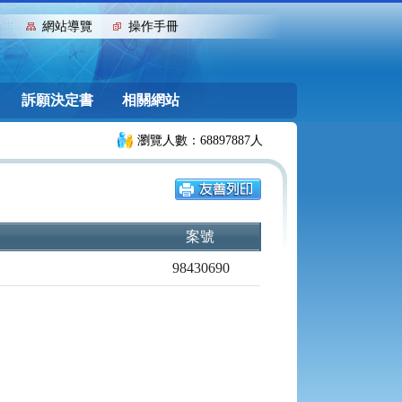
:::
網站導覽
操作手冊
訴願決定書
相關網站
瀏覽人數：68897887人
案號
98430690