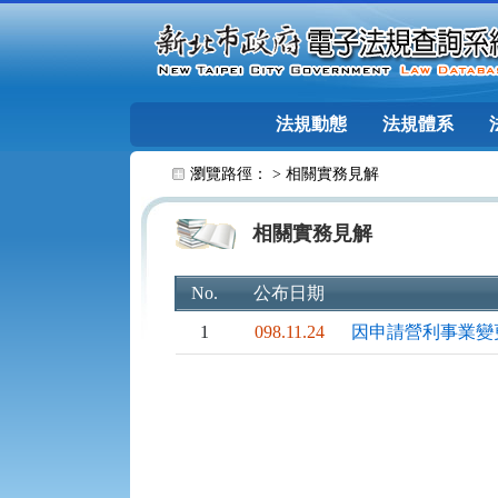
跳至主要內容
法規動態
法規體系
:::
瀏覽路徑： >
相關實務見解
相關實務見解
No.
公布日期
1
098.11.24
因申請營利事業變