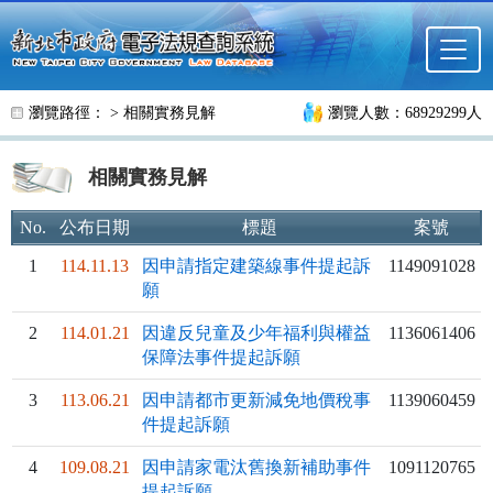
跳至主要內容
瀏覽路徑： >
相關實務見解
瀏覽人數：68929299人
相關實務見解
No.
公布日期
標題
案號
1
114.11.13
因申請指定建築線事件提起訴
1149091028
願
2
114.01.21
因違反兒童及少年福利與權益
1136061406
保障法事件提起訴願
3
113.06.21
因申請都市更新減免地價稅事
1139060459
件提起訴願
4
109.08.21
因申請家電汰舊換新補助事件
1091120765
提起訴願