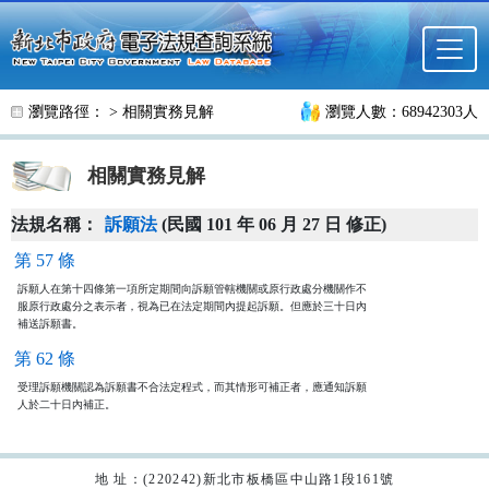
跳至主要內容
瀏覽路徑： >
相關實務見解
瀏覽人數：68942303人
相關實務見解
法規名稱：
訴願法
(民國 101 年 06 月 27 日 修正)
第 57 條
訴願人在第十四條第一項所定期間向訴願管轄機關或原行政處分機關作不

服原行政處分之表示者，視為已在法定期間內提起訴願。但應於三十日內

補送訴願書。
第 62 條
受理訴願機關認為訴願書不合法定程式，而其情形可補正者，應通知訴願

人於二十日內補正。
地 址：(220242)新北市板橋區中山路1段161號