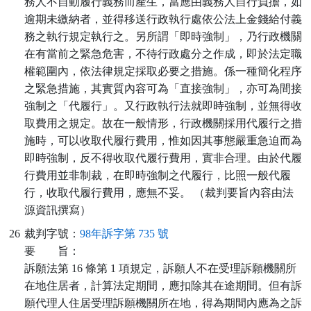
務人不自動履行義務而產生，當應由義務人自行負擔，如
逾期未繳納者，並得移送行政執行處依公法上金錢給付義
務之執行規定執行之。另所謂「即時強制」，乃行政機關
在有當前之緊急危害，不待行政處分之作成，即於法定職
權範圍內，依法律規定採取必要之措施。係一種簡化程序
之緊急措施，其實質內容可為「直接強制」，亦可為間接
強制之「代履行」。又行政執行法就即時強制，並無得收
取費用之規定。故在一般情形，行政機關採用代履行之措
施時，可以收取代履行費用，惟如因其事態嚴重急迫而為
即時強制，反不得收取代履行費用，實非合理。由於代履
行費用並非制裁，在即時強制之代履行，比照一般代履
行，收取代履行費用，應無不妥。 （裁判要旨內容由法
源資訊撰寫）
26
裁判字號：
98年訴字第 735 號
要
旨：
訴願法第 16 條第 1 項規定，訴願人不在受理訴願機關所
在地住居者，計算法定期間，應扣除其在途期間。但有訴
願代理人住居受理訴願機關所在地，得為期間內應為之訴