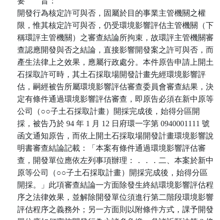
要
旨：
開發行為核定許可與否，固屬於目的事業主管機關之權
限，惟其核定許可與否，仍受環境影響評估主管機關（下
稱環評主管機關）之審查結論所拘束，故環評主管機關審
查認應開發與否之結論，直接影響開發案之許可與否，而
產生法律上之效果，應屬行政處分。本件原告申請上開土
石採取許可時，其土石採取場開發計畫先經環境影響評
估，嗣經被告所屬環境影響評估審查委員會審查結果，決
定有條件通過環境影響評估審查，即原告必須在新中原等
公司（○○子土石採取計畫）開採完成後，始得分區開
採，被告乃於 94 年 1 月 12 日府環一字第 0940001111 號
函文通知原告，而依上開土石採取場開發計畫環境影響說
明書審查結論記載：「本案有條件通過環境影響評估審
查，開發單位應依左列事項辦理：．．．二、本案於新中
原等公司（○○子土石採取計畫）開採完成後，始得分區
開採。」此項審查結論一方面除發生終結環境影響評估程
序之法律效果，並解除開發單位須進行第二階段環境影響
評估程序之義務外；另一方面則以附條件方式，課予開發