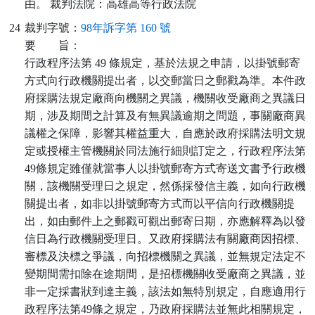
由。 裁判法院：高雄高等行政法院
24
裁判字號：
98年訴字第 160 號
要
旨：
行政程序法第 49 條規定，基於法規之申請，以掛號郵寄
方式向行政機關提出者，以交郵當日之郵戳為準。本件政
府採購法規定廠商向機關之異議，機關收受廠商之異議日
期，涉及期間之計算及有無異議逾期之問題，事關廠商異
議權之保障，影響其權益重大，自應於政府採購法明文規
定或授權主管機關於同法施行細則訂定之，行政程序法第
49條規定雖僅就當事人以掛號郵寄方式寄送文書予行政機
關，該機關受理日之規定，然係採發信主義，如向行政機
關提出者，如非以掛號郵寄方式而以平信向行政機關提
出，如由郵件上之郵戳可觀出郵寄日期，亦應解釋為以發
信日為行政機關受理日。又政府採購法有關廠商因招標、
審標及決標之爭議，向招標機關之異議，並無規定法定不
變期間需扣除在途期間，是招標機關收受廠商之異議，並
非一定採書狀到達主義，該法如無特別規定，自應適用行
政程序法第49條之規定，乃政府採購法並無此相關規定，