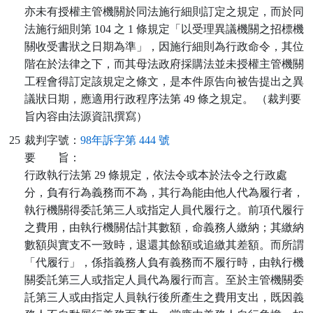
亦未有授權主管機關於同法施行細則訂定之規定，而於同
法施行細則第 104 之 1 條規定「以受理異議機關之招標機
關收受書狀之日期為準」，因施行細則為行政命令，其位
階在於法律之下，而其母法政府採購法並未授權主管機關
工程會得訂定該規定之條文，是本件原告向被告提出之異
議狀日期，應適用行政程序法第 49 條之規定。 （裁判要
旨內容由法源資訊撰寫）
25
裁判字號：
98年訴字第 444 號
要
旨：
行政執行法第 29 條規定，依法令或本於法令之行政處
分，負有行為義務而不為，其行為能由他人代為履行者，
執行機關得委託第三人或指定人員代履行之。前項代履行
之費用，由執行機關估計其數額，命義務人繳納；其繳納
數額與實支不一致時，退還其餘額或追繳其差額。而所謂
「代履行」，係指義務人負有義務而不履行時，由執行機
關委託第三人或指定人員代為履行而言。至於主管機關委
託第三人或由指定人員執行後所產生之費用支出，既因義