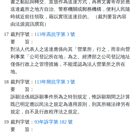
書之黏貼與轉交、置放作為送達方式，再將文書寄存於應
送達處所之地方自治、警察機關或郵務機構，便利人民隨
時就近前往領取，藉以實現送達目的。 （裁判要旨內容
由法源資訊撰寫）
17
裁判字號：
113年高抗字第 3 號
要
旨：
對法人代表人之送達應係向其「營業所」行之，而非向營
利事業「公司登記所在地」為之。經濟部之公司登記地址
僅係行政上之管理措施，不能逕認為法人營業所之所在
地。
18
裁判字號：
113年簡抗字第 3 號
要
旨：
訴願法係就訴願事件所為之特別規定，惟訴願期間之計算
既已明定應以民法之規定為適用原則，則其所稱法律另有
規定，自不及行政程序法之規定。
19
裁判字號：
93年訴字第 182 號
要
旨：