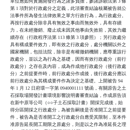
單位應如何實施開發行為之諸多負擔，參諸訴願法第 3 條
第 1 項對於行政處分之定義，此項審查結論核屬被告就公
法事件所為發生法律效果之單方行政行為，為行政處分。
再按行政處分除非具有無效之事由而無效外，具有存續
力，在未經撤銷、廢止或未因其他事由失效前，其效力繼
續存在（行政程序法第 113 條第 3 項參照）；另行政處分
具有構成要件效力，即有效之行政處分，處分機關以外之
國家機關，包括法院，除非是有權撤銷機關，應尊重該行
政處分，並以之為行為之基礎，因而有效行政處分（前行
政處分）之存在及內容，成為作成他行政處分（後行政處
分）之前提要件時，前行政處分作成後，後行政處分應以
前行政處分為其構成要件作為決定之基礎。上開被告 94
年 1 月 12 日府環一字第 0940001111 號函，有關原告之土
石採取場開發計畫環境影響說明書審查結論，作成原告須
在新中原等公司（○○子土石採取計畫）開採完成後，始
得分區開採之行政處分，為被告嗣後是否准開工之前提要
件，被告為是否准開工之行政處分自應受其限制，至本件
准原告延長開工期限之原處分，則是以之作為准延長之理