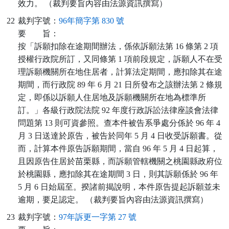
效力。 （裁判要旨內容由法源資訊撰寫）
22
裁判字號：
96年簡字第 830 號
要
旨：
按「訴願扣除在途期間辦法，係依訴願法第 16 條第 2 項
授權行政院所訂，又同條第 1 項前段規定，訴願人不在受
理訴願機關所在地住居者，計算法定期間，應扣除其在途
期間，而行政院 89 年 6 月 21 日所發布之該辦法第 2 條規
定，即係以訴願人住居地及訴願機關所在地為標準所
訂。」各級行政院法院 92 年度行政訴訟法律座談會法律
問題第 13 則可資參照。查本件被告系爭處分係於 96 年 4
月 3 日送達於原告，被告於同年 5 月 4 日收受訴願書。從
而，計算本件原告訴願期間，當自 96 年 5 月 4 日起算，
且因原告住居於苗栗縣，而訴願管轄機關之桃園縣政府位
於桃園縣，應扣除其在途期間 3 日，則其訴願係於 96 年
5 月 6 日始屆至。揆諸前揭說明，本件原告提起訴願並未
逾期，要足認定。 （裁判要旨內容由法源資訊撰寫）
23
裁判字號：
97年訴更一字第 27 號