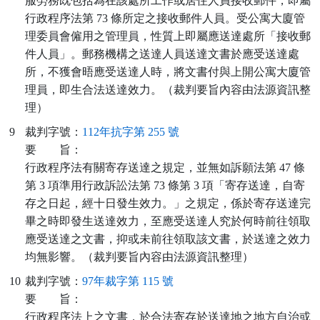
服勞務既包括為在該處所工作或居住人員接收郵件，即屬
行政程序法第 73 條所定之接收郵件人員。受公寓大廈管
理委員會僱用之管理員，性質上即屬應送達處所「接收郵
件人員」。郵務機構之送達人員送達文書於應受送達處
所，不獲會晤應受送達人時，將文書付與上開公寓大廈管
理員，即生合法送達效力。（裁判要旨內容由法源資訊整
理）
9
裁判字號：
112年抗字第 255 號
要
旨：
行政程序法有關寄存送達之規定，並無如訴願法第 47 條
第 3 項準用行政訴訟法第 73 條第 3 項「寄存送達，自寄
存之日起，經十日發生效力。」之規定，係於寄存送達完
畢之時即發生送達效力，至應受送達人究於何時前往領取
應受送達之文書，抑或未前往領取該文書，於送達之效力
均無影響。（裁判要旨內容由法源資訊整理）
10
裁判字號：
97年裁字第 115 號
要
旨：
行政程序法上之文書，於合法寄存於送達地之地方自治或