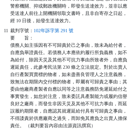
警察機關、抑或郵政機關時，即發生送達效力，並非以應
受送達人前往上開機關領取文書時，且非自寄存之日起，
經 10 日後，始發生送達效力。
11
裁判字號：
102年訴字第 291 號
要
旨：
債務人如主張因有不可歸責於己之事由，致未為給付者，
自應負舉證責任。若債務人本應依約履行所負義務，如不
為給付，除因天災及其他不可抗力事由所致者外，自應負
遲延責任，此參考民法第 230 條之立法規定。對於出賣人
自行產製買賣標的物者，如未盡善良管理人之注意義務，
致無法在期限內交付標的物者，即屬有可歸責之事由；其
委由他廠商產製者自應以同等之注意義務防免遲延給付之
事實發生，如怠於注意，致未委託具產製能力或履約信譽
良好之廠商，而發生非因天災及其他不可抗力事由，而延
誤履約期限者，自應認其就遲延給付具有可歸責之事由，
不得諉責於供應廠商之過失，而卸免其應負之出賣人擔保
責任。 （裁判要旨內容由法源資訊撰寫）