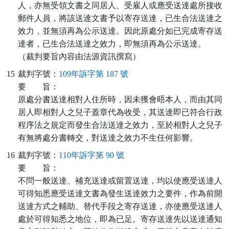
人，亦無受領文書之同居人、受雇人或應受送達處所接收
郵件人員，將該送達文書予以寄存送達，已生合法送達之
效力，並無須再為公示送達。因此原處分如已完成寄存送
達者，已生合法送達之效力，即無須再為公示送達。
（裁判要旨內容由法源資訊撰寫）
15
裁判字號：
109年訴字第 187 號
要
旨：
原處分書送達相對人住所時，因未獲會晤本人，而由其同
居人即相對人之兒子蓋章代為收受，其送達即已符合行政
程序法之規定而發生合法送達之效力，至於相對人之兒子
有無將處分書轉交，對送達之效力不生任何影響。
16
裁判字號：
110年訴字第 90 號
要
旨：
不問一般送達、補充送達或留置送達，均以使應受送達人
可得知悉應受送達文書為發生送達效力之要件，作為前開
送達方式之輔助、替代手段之寄存送達，亦使應受送達人
處於可得知悉之地位，即為已足。寄存送達先以送達通知