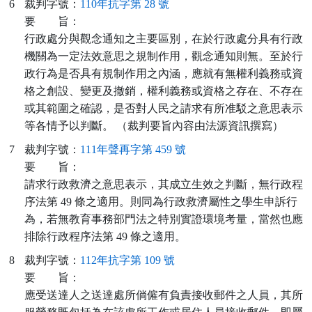
6
裁判字號：
110年抗字第 28 號
要
旨：
行政處分與觀念通知之主要區別，在於行政處分具有行政
機關為一定法效意思之規制作用，觀念通知則無。至於行
政行為是否具有規制作用之內涵，應就有無權利義務或資
格之創設、變更及撤銷，權利義務或資格之存在、不存在
或其範圍之確認，是否對人民之請求有所准駁之意思表示
等各情予以判斷。 （裁判要旨內容由法源資訊撰寫）
7
裁判字號：
111年聲再字第 459 號
要
旨：
請求行政救濟之意思表示，其成立生效之判斷，無行政程
序法第 49 條之適用。則同為行政救濟屬性之學生申訴行
為，若無教育事務部門法之特別實證環境考量，當然也應
排除行政程序法第 49 條之適用。
8
裁判字號：
112年抗字第 109 號
要
旨：
應受送達人之送達處所倘僱有負責接收郵件之人員，其所