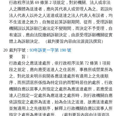
行政程序法第 69 條第 2 項規定，對於機關、法人或非法
人之團體為送達者，應向其代表人或管理人為之。若誤向
法人代表人以外之人送達或送達之法人代表人有誤者，均
不生送達之效力，自無從起算訴願期間。從而，受理訴願
機關誤以其訴願已逾法定不變期間，而決定不予受理，自
有違誤，應由法院撤銷訴願決定，由原受理訴願機關從實
體上為訴願決定。 （裁判要旨內容由法源資訊撰寫）
20
裁判字號：
93年訴更一字第 190 號
要
旨：
行政處分之應送達處所，依行政程序法第 72 條第 1 項前
段之規定，應向應受送達人之住居所、事務所或營業所為
之。對此並未明示前開各應送達處所有適用上之先後順
序，而所謂居所係指為特定目的而暫時居住的處所，行政
機關自應以當事人所指定之處所為應送達處所，若應受送
達人已指定一定處所為應送達之處所時，則行政機關自應
依該指定之處所為送達，始為合法之送達。故應送達處所
並無適用上之先後順序，解釋上行政機關自應以當事人所
指定之處所為應送達處所。 （裁判要旨內容由法源資訊