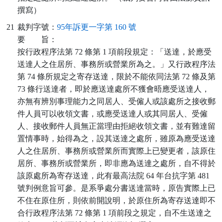
撰寫）
21
裁判字號：
95年訴更一字第 160 號
要
旨：
按行政程序法第 72 條第 1 項前段規定：「送達，於應受
送達人之住居所、事務所或營業所為之。」又行政程序法
第 74 條所規定之寄存送達，限於不能依同法第 72 條及第
73 條行送達者，即於應送達處所不獲會晤應受送達人，
亦無有辨別事理能力之同居人、受僱人或該處所之接收郵
件人員可以收領文書，或應受送達人或其同居人、受僱
人、接收郵件人員無正當理由拒絕收領文書，並有難達留
置情事時，始得為之，設其送達之處所，雖原為應受送達
人之住居所、事務所或營業所而實際上已變更者，該原住
居所、事務所或營業所，即非應為送達之處所，自不得於
該原處所為寄存送達，此有最高法院 64 年台抗字第 481
號判例意旨可參。是系爭處分書送達當時，原告實際上已
不住在原住所，則依前開說明，於原住所為寄存送達即不
合行政程序法第 72 條第 1 項前段之規定，自不生送達之