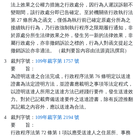
法上效果之公權力措施之行政處分，因行為人遲誤訴願不
變期間，該行政處分即已告確定。至於機關依行政執行法
第 27 條所為之函文，僅係為執行前已確定原處分所為之
接續執行行為，乃行政強制執行程序之限期履行通知，非
於原處分所生法律效果之外，發生另一新的法律效果，非
屬行政處分，亦非撤銷訴訟之標的，行為人對函文提起之
撤銷訴訟亦非適法。 （裁判要旨內容由法源資訊撰寫）
3
裁判字號：
109年裁字第 1757 號
要
旨：
為證明送達之合法完成，行政程序法第 76 條明定以送達
證書為法定證明方法，並證書應載明之事項等法定程式，
以證明送達人所用之送達方法已經踐行要件，發生送達效
力。對於已記載齊備送達要件之送達證書，除有反證推翻
其記載之內容外，應以送達為合法。
4
裁判字號：
109年裁字第 2194 號
要
旨：
行政程序法第 72 條第 1 項以應受送達人之住居所、事務