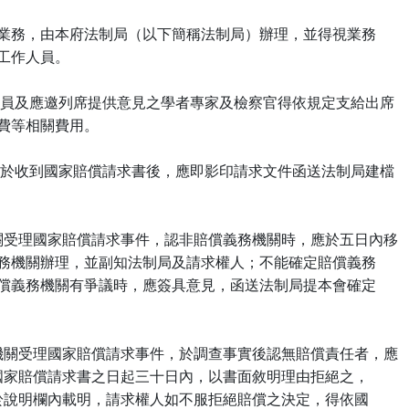
    本會秘書業務，由本府法制局（以下簡稱法制局）辦理，並得視業務

需要聘僱工作人員。

 八、本會委員及應邀列席提供意見之學者專家及檢察官得依規定支給出席

 費或交通費等相關費用。

 九、各機關於收到國家賠償請求書後，應即影印請求文件函送法制局建檔

 十、各機關受理國家賠償請求事件，認非賠償義務機關時，應於五日內移

    送賠償義務機關辦理，並副知法制局及請求權人；不能確定賠償義務

    機關或賠償義務機關有爭議時，應簽具意見，函送法制局提本會確定

 十一、各機關受理國家賠償請求事件，於調查事實後認無賠償責任者，應

      於收受國家賠償請求書之日起三十日內，以書面敘明理由拒絕之，

      同時應於說明欄內載明，請求權人如不服拒絕賠償之決定，得依國
