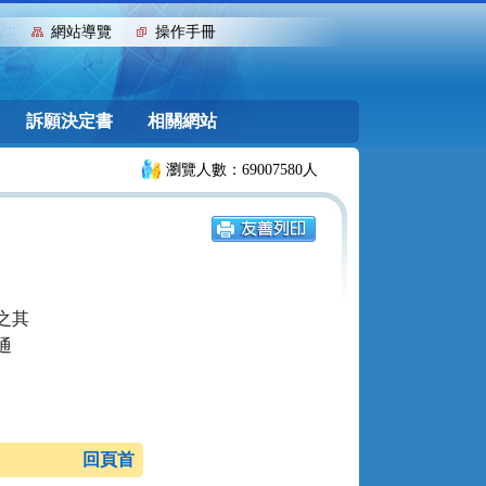
:::
網站導覽
操作手冊
訴願決定書
相關網站
瀏覽人數：69007580人
其



回頁首