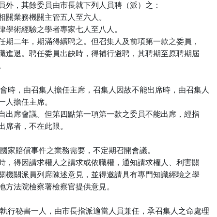
    為當然委員外，其餘委員由市長就下列人員聘（派）之：

（一）本府相關業務機關主管五人至六人。

（二）富法律學術經驗之學者專家七人至八人。

    本會委員任期二年，期滿得續聘之。但召集人及前項第一款之委員，

    應隨其本職進退。聘任委員出缺時，得補行遴聘，其聘期至原聘期屆

。

 五、本會開會時，由召集人擔任主席，召集人因故不能出席時，由召集人

 指定委員一人擔任主席。

    委員應親自出席會議。但第四點第一項第一款之委員不能出席，經指

 派代理人出席者，不在此限。

六、本會視國家賠償事件之業務需要，不定期召開會議。

    本會開會時，得因請求權人之請求或依職權，通知請求權人、利害關

    係人或有關機關派員列席陳述意見，並得邀請具有專門知識經驗之學

   者專家及地方法院檢察署檢察官提供意見。

 七、本會置執行秘書一人，由市長指派適當人員兼任，承召集人之命處理
