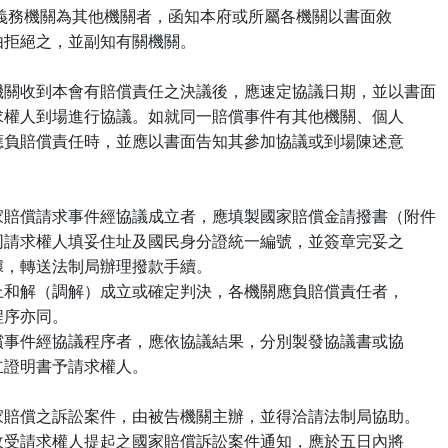
       2.賠償義務機關為其他機關者，函知本府或所屬各機關以書面敘

       明理由拒絕之，並副知有關機關。

 十四、各機關收到本會有賠償責任之決議後，應速定協議日期，並以書面

      通知請求權人到場進行協議。如就同一賠償事件有其他機關、個人

      或團體應負賠償責任時，並應以書面告知其參加協議或到場陳述意

 十五、國家賠償請求事件經協議成立者，應填製國家賠償金請撥書（附件

      ），連同請求權人填妥住址及國民身分證統一編號，並簽章完妥之

    領款收據，轉送法制局辦理撥款手續。

      依訴訟上和解（調解）成立或確定判決，各機關應負賠償責任者，

其撥款程序亦同。

      國家賠償事件經協議程序者，應依協議結果，分別製發協議書或協

   議不成立證明書予請求權人。

 十六、國家賠償之訴訟案件，由被告機關主辦，並得洽請法制局協助。

      各機關收受請求權人提起之國家賠償訴訟案件通知，應於五日內將
