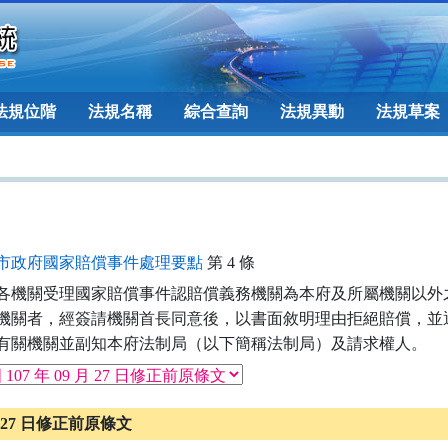
法規位階
法規名稱
綜合查詢
法規異動
法規草案
市政府國家賠償事件處理要點
第 4 條
各機關受理國家賠償事件認賠償義務機關為本府及所屬機關以外之
  他機關者，經簽請機關首長同意後，以書面敘明理由拒絕賠償，並通
  知有關機關並副知本府法制局（以下簡稱法制局）及請求權人。
 月 27 日修正前原條文