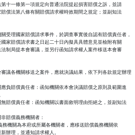
      家賠償法第十一條第一項規定向普通法院提起損害賠償之訴，並請

      留意國家賠償法第八條有關賠償請求權時效期間之規定；並副知法

 十二、各機關受理國家賠償請求事件，於調查事實後自認有賠償責任者，

      應於收受國家賠償請求書之日起二十日內擬具具體意見並檢附有關

      案卷函送法制局提本會審議，並另行函知請求權人案件移送本會審

 十三、本會審議各機關移送之案件，應就決議結果，依下列各款規定辦理

  （一）機關應負賠償責任者：函知機關依本會決議賠償之原則及範圍進

議。

  （二）機關無賠償責任者：函知機關以書面敘明理由拒絕之，並副知法

（三）機關非賠償義務機關者：

       1.賠償義務機關為本府或所屬各機關者，應移送賠償義務機關依

       程序重新辦理，並通知請求權人。
