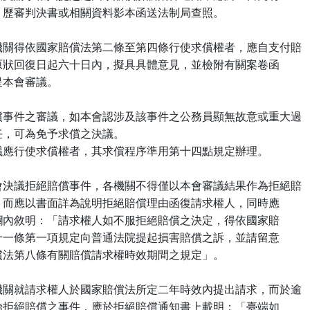
     起訴狀、歷審判決書或相關資料影本函送法制局查照。

 十七、各機關得依國家賠償法第二條至第四條行使求償權者，應自支付賠

      償金或原狀回復日起六十日內，擬具具體意見，並檢附有關案卷函

 法制局提本會審議。

 十八、求償事件之審議，如本會認涉及該事件之公務員顯無故意或重大過

   失之責任，可為免予求償之決議。

      本會決議應行使求償權者，其求償程序準用第十四點規定辦理。

 十九、本會決議拒絕賠償事件，各機關不得僅以本會審議結果作為拒絕賠

      償理由，而應以書面詳為說明拒絕賠償理由函復請求權人，同時應

      於說明欄內敘明：「請求權人如不服拒絕賠償之決定，得依國家賠

      償法第十一條第一項規定向普通法院提起損害賠償之訴，並請留意

     國家賠償法第八條有關賠償請求權時效期間之規定」。

 二十、各機關就請求權人於國家賠償法所定二年時效內提出請求，而於逾

      二年後始拒絕賠償之事件，應於拒絕賠償通知書上載明：「臺端如
