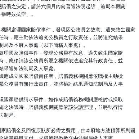
      不服拒絕賠償之決定，請於六個月內向普通法院起訴，逾期本機關

  依法得主張時效抗辯」。

 二十一、各機關處理國家賠償事件，發現因公務員之故意、過失致生國家

       賠償責任時，應主動依法追究公務員之行政責任，並將追究結果

      通知法制局及本府人事處（以下簡稱人事處）。

       本會於處理國家賠償事件，發現公務員有故意、過失致生國家賠

       償責任時，應移請該公務員所屬之機關依法追究其行政責任，並

     將追究結果通知法制局及人事處。

       本會決議應成立國家賠償責任者，賠償義務機關應依職權主動檢

       討其所屬公務員有無行政責任，並將檢討結果通知法制局及人事

       本會審議國家賠償請求事件，如作成賠償義務機關應檢討或採取

       適當措施之決議時，賠償義務機關應依該決議辦理，並將執行情

 形函送法制局。

 二十二、國家賠償金及回復原狀所必需之費用，由本府地方總預算所列國

       家賠償金統籌科目支付。求償所得悉數交由法制局繳入市庫。
