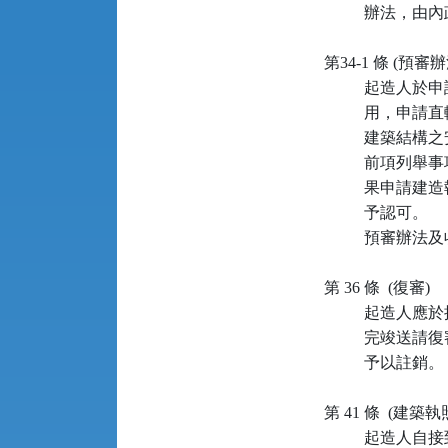
          辦法
第34-1 條 (預審
         
          用
          建築結
         
          果
          予認可。

          預
第 36 條  (復審)

         
         
          予以註銷。

第 41 條  (建築
         