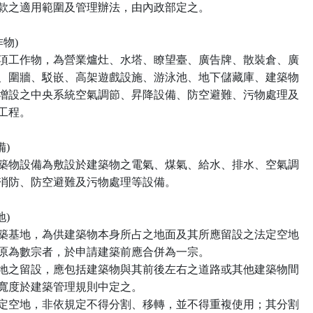
第一項第二款之適用範圍及管理辦法，由內政部定之。

物)

 本法所稱雜項工作物，為營業爐灶、水塔、瞭望臺、廣告牌、散裝倉、廣

 播塔、煙囪、圍牆、駁嵌、高架遊戲設施、游泳池、地下儲藏庫、建築物

 興建完成後增設之中央系統空氣調節、昇降設備、防空避難、污物處理及

石等工程。

)

 本法所稱建築物設備為敷設於建築物之電氣、煤氣、給水、排水、空氣調

節、昇降、消防、防空避難及污物處理等設備。

)

 本法所稱建築基地，為供建築物本身所占之地面及其所應留設之法定空地

。建築基地原為數宗者，於申請建築前應合併為一宗。

 前項法定空地之留設，應包括建築物與其前後左右之道路或其他建築物間

之距離，其寬度於建築管理規則中定之。

 應留設之法定空地，非依規定不得分割、移轉，並不得重複使用；其分割
