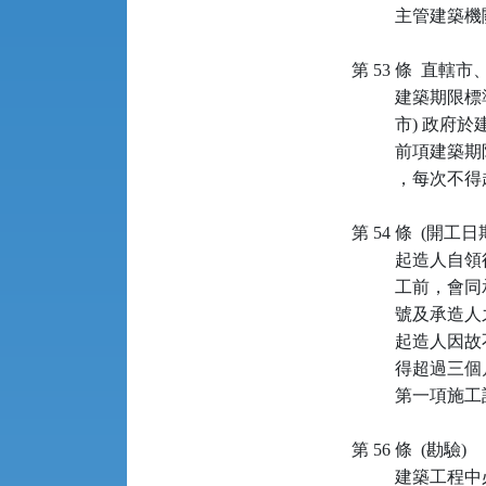
          主
第 53 條  直
         
          市)
         
          
第 54 條  (開工日期
         
         
          
         
          得
          
第 56 條  (勘驗)

          建