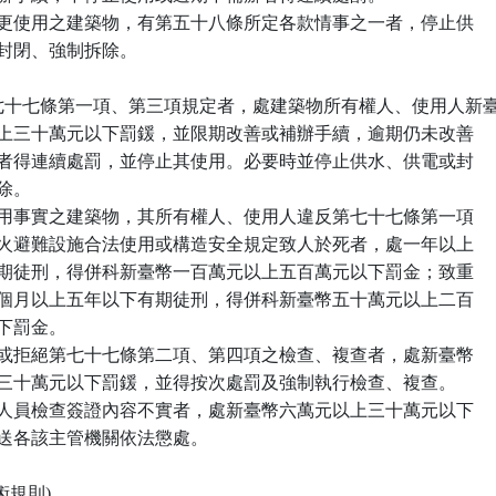
 前項擅自變更使用之建築物，有第五十八條所定各款情事之一者，停止供

、供電或封閉、強制拆除。

違反第七十七條第一項、第三項規定者，處建築物所有權人、使用人新臺
 幣六萬元以上三十萬元以下罰鍰，並限期改善或補辦手續，逾期仍未改善

 或補辦手續者得連續處罰，並停止其使用。必要時並停止供水、供電或封

拆除。

 有供營業使用事實之建築物，其所有權人、使用人違反第七十七條第一項

 有關維護防火避難設施合法使用或構造安全規定致人於死者，處一年以上

 七年以下有期徒刑，得併科新臺幣一百萬元以上五百萬元以下罰金；致重

 傷者，處六個月以上五年以下有期徒刑，得併科新臺幣五十萬元以上二百

元以下罰金。

 規避、妨礙或拒絕第七十七條第二項、第四項之檢查、複查者，處新臺幣

 六萬元以上三十萬元以下罰鍰，並得按次處罰及強制執行檢查、複查。

 專業機構或人員檢查簽證內容不實者，處新臺幣六萬元以上三十萬元以下

鍰，並移送各該主管機關依法懲處。

術規則)
