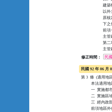
建築
以外
原核
下之
前項
主管
第二
主管
修正時間：
民國 92 年 06 
第 3  條  (適用地區
          本法適
          一  
          二  
          三  
          