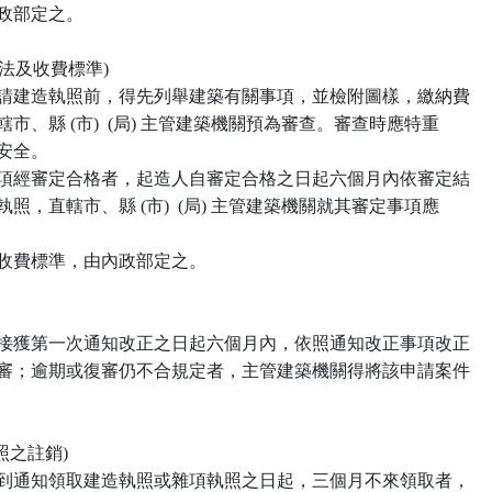
，由內政部定之。

辦法及收費標準)

 起造人於申請建造執照前，得先列舉建築有關事項，並檢附圖樣，繳納費

，申請直轄市、縣 (市)  (局) 主管建築機關預為審查。審查時應特重

構之安全。

 前項列舉事項經審定合格者，起造人自審定合格之日起六個月內依審定結

申請建造執照，直轄市、縣 (市)  (局) 主管建築機關就其審定事項應

審辦法及收費標準，由內政部定之。

 起造人應於接獲第一次通知改正之日起六個月內，依照通知改正事項改正

 完竣送請復審；逾期或復審仍不合規定者，主管建築機關得將該申請案件

執照之註銷)

 起造人自接到通知領取建造執照或雜項執照之日起，三個月不來領取者，
