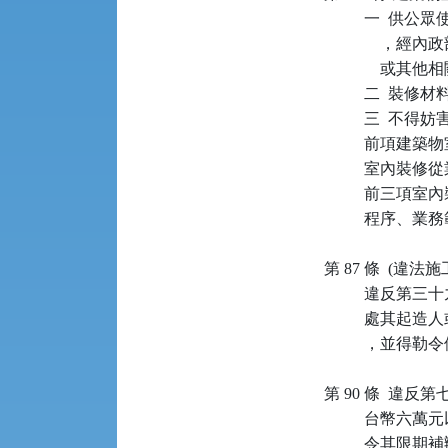
          
          
            
          二
          
         
         
         
          
第 87 條  (違法施
         
         
          ，並得
第 90 條  
         
         