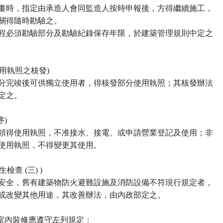
 核定建築計畫時，指定由承造人會同監造人按時申報後，方得繼續施工，

管建築機關得隨時勘驗之。

 前項建築工程必須勘驗部分及勘驗紀錄保存年限，於建築管理規則中定之

使用執照之核發)

 建築工程部分完竣後可供獨立使用者，得核發部分使用執照；其核發辦法

政部定之。

)

 建築物非經領得使用執照，不准接水、接電、或申請營業登記及使用；非

經領得變更使用執照，不得變更其使用。

檢查 (三) )

 為維護公共安全，舊有建築物防火避難設施及消防設備不符現行規定者，

應令其改善或改變其他用途，其改善辦法，由內政部定之。

築物室內裝修應遵守左列規定：
