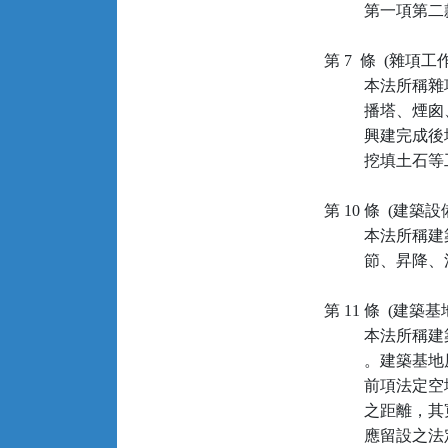
          
第 7  條  (雜項工作
         
         
         
          挖填土
第 10 條  (建築設備
         
          
第 11 條  (建築基地
         
          
         
          
         