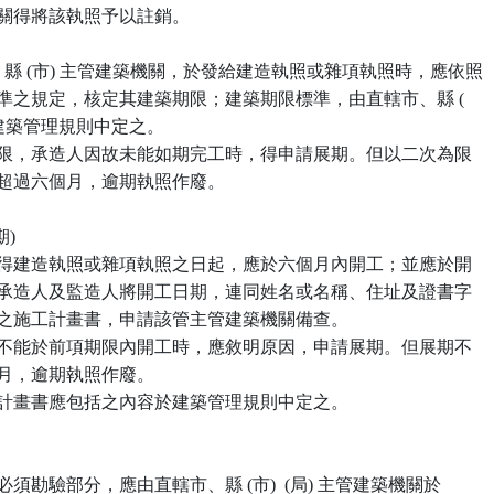
管建築機關得將該執照予以註銷。

轄市、縣 (市) 主管建築機關，於發給建造執照或雜項執照時，應依照

 建築期限標準之規定，核定其建築期限；建築期限標準，由直轄市、縣 (

 政府於建築管理規則中定之。

 前項建築期限，承造人因故未能如期完工時，得申請展期。但以二次為限

，每次不得超過六個月，逾期執照作廢。

)

 起造人自領得建造執照或雜項執照之日起，應於六個月內開工；並應於開

 工前，會同承造人及監造人將開工日期，連同姓名或名稱、住址及證書字

號及承造人之施工計畫書，申請該管主管建築機關備查。

 起造人因故不能於前項期限內開工時，應敘明原因，申請展期。但展期不

超過三個月，逾期執照作廢。

第一項施工計畫書應包括之內容於建築管理規則中定之。

築工程中必須勘驗部分，應由直轄市、縣 (市)  (局) 主管建築機關於
