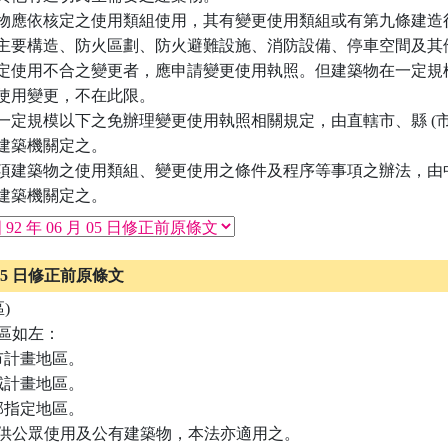
物應依核定之使用類組使用，其有變更使用類組或有第九條建造行
主要構造、防火區劃、防火避難設施、消防設備、停車空間及其他
定使用不合之變更者，應申請變更使用執照。但建築物在一定規模
使用變更，不在此限。

一定規模以下之免辦理變更使用執照相關規定，由直轄市、縣 (市) 
建築機關定之。

項建築物之使用類組、變更使用之條件及程序等事項之辦法，由中
建築機關定之。
月 05 日修正前原條文
)

用地區如左：

實施都市計畫地區。

實施區域計畫地區。

經內政部指定地區。

前項地區外供公眾使用及公有建築物，本法亦適用之。
