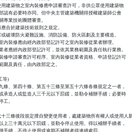
一  供公眾使用建築物之室內裝修應申請審查許可，非供公眾使用建築物

    ，經內政部認有必要時亦同。但中央主管建築機關得授權建築師公會

  或其他相關專業技術團體審查。

  裝修材料應合於建築技術規則之規定。

三  不得妨害或破壞防火避難設施、消防設備、防火區劃及主要構造。

 前項建築物室內裝修應由經內政部登記許可之室內裝修從業者辦理。

 室內裝修從業者應經內政部登記許可，並依其業務範圍及責任執行業務。

 前三項室內裝修申請審查許可程序、室內裝修從業者資格、申請登記許可

程序、業務範圍及責任，由內政部定之。

工等)

 違反第三十九條、第四十條、第五十三條至第五十六條各條規定之一者，

 處其起造人或承造人或監造人三千元以下罰鍰，並勒令補辦手續；必要時

勒令停工。

違反第七十三條後段規定擅自變更使用者，處建築物所有權人或使用人新
 台幣六萬元以上三十萬元以下罰鍰，並勒令停止使用。得以補辦手續者，

 令其限期補辦手續，不停止使用或逾期不補辦者得連續處罰。
