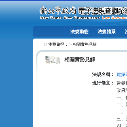
跳至主要內容
法規動態
法規體系
:::
瀏覽路徑： >
相關實務見解
相關實務見解
法規名稱：
建築
現行條文：
建築
政府
一、
二、
    。

三、
四、