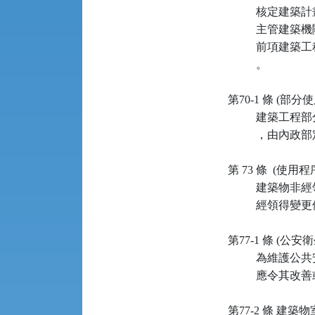
         
          主
         
          。

第70-1 條 (部分
         
          ，由內
第 73 條  (使用程序
         
          
第77-1 條 (公安衛生
         
          
第77-2 條 建