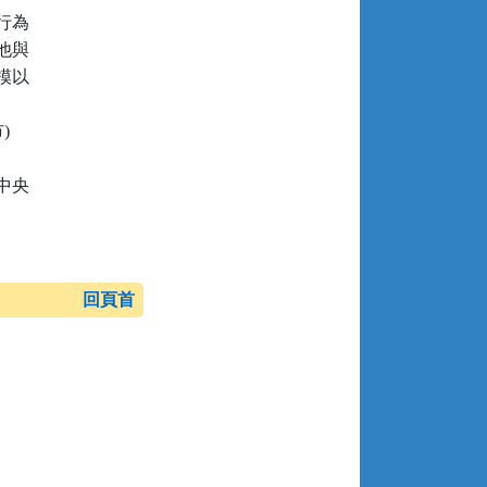
為

與

以



央

回頁首