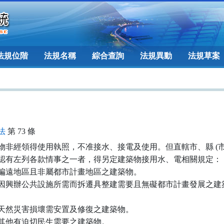
法規位階
法規名稱
綜合查詢
法規異動
法規草案
法
第 73 條
物非經領得使用執照，不准接水、接電及使用。但直轄市、縣 (市) 
認有左列各款情事之一者，得另定建築物接用水、電相關規定：

偏遠地區且非屬都市計畫地區之建築物。

因興辦公共設施所需而拆遷具整建需要且無礙都市計畫發展之建築
天然災害損壞需安置及修復之建築物。

其他有迫切民生需要之建築物。
