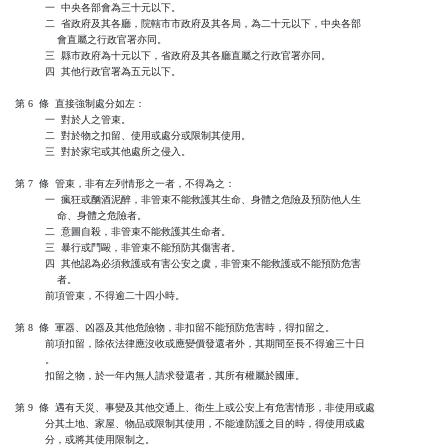
          一  中央各部會為三十元以下。

          二  省政府及其各廳，院轄市市政府及其各局，為二十元以下，中央各部

              會直屬之行政官署亦同。

          三  縣市政府為十元以下，省政府及其各廳直屬之行政官署亦同。

          四  其他行政官署為五元以下。

第 6  條  直接強制處分如左：

          一  對於人之管束。

          二  對於物之扣留、使用或處分或限制其使用。

          三  對於家宅或其他處所之侵入。

第 7  條  管束，非有左列情形之一者，不得為之：

          一  瘋狂或酗酒泥醉，非管束不能救護其生命、身體之危險及預防他人生

              命、身體之危險者。

          二  意圖自殺，非管束不能救護其生命者。

          三  暴行或鬥毆，非管束不能預防其傷害者。

          四  其他認為必須救護或有害公安之虞，非管束不能救護或不能預防危害

              者。

          前項管束，不得逾二十四小時。

第 8  條  軍器、凶器及其他危險物，非扣留不能預防危害時，得扣留之。

          前項扣留，除依法律應沒收或應變價發還者外，其期間至長不得逾三十日

          。

          扣留之物，於一年內無人請求發還者，其所有權屬於國庫。

第 9  條  遇有天災、事變及其他交通上、衛生上或公安上有危害情形，非使用或處

          分其土地、家屋、物品或限制其使用，不能達防護之目的時，得使用或處

          分，或將其使用限制之。
