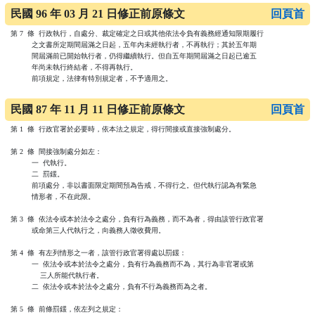
民國 96 年 03 月 21 日修正前原條文
回頁首
第 7  條  行政執行，自處分、裁定確定之日或其他依法令負有義務經通知限期履行

          之文書所定期間屆滿之日起，五年內未經執行者，不再執行；其於五年期

          間屆滿前已開始執行者，仍得繼續執行。但自五年期間屆滿之日起已逾五

          年尚未執行終結者，不得再執行。

          前項規定，法律有特別規定者，不予適用之。

民國 87 年 11 月 11 日修正前原條文
回頁首
第 1  條  行政官署於必要時，依本法之規定，得行間接或直接強制處分。

第 2  條  間接強制處分如左：

          一  代執行。

          二  罰鍰。

          前項處分，非以書面限定期間預為告戒，不得行之。但代執行認為有緊急

          情形者，不在此限。

第 3  條  依法令或本於法令之處分，負有行為義務，而不為者，得由該管行政官署

          或命第三人代執行之，向義務人徵收費用。

第 4  條  有左列情形之一者，該管行政官署得處以罰鍰：

          一  依法令或本於法令之處分，負有行為義務而不為，其行為非官署或第

              三人所能代執行者。

          二  依法令或本於法令之處分，負有不行為義務而為之者。

第 5  條  前條罰鍰，依左列之規定：
