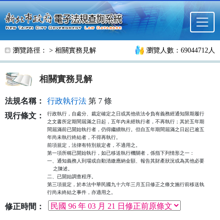
跳至主要內容
瀏覽路徑： >
相關實務見解
瀏覽人數：69044712人
相關實務見解
法規名稱：
行政執行法
第 7 條
行政執行，自處分、裁定確定之日或其他依法令負有義務經通知限期履行

現行條文：
之文書所定期間屆滿之日起，五年內未經執行者，不再執行；其於五年期

間屆滿前已開始執行者，仍得繼續執行。但自五年期間屆滿之日起已逾五

年尚未執行終結者，不得再執行。

前項規定，法律有特別規定者，不適用之。

第一項所稱已開始執行，如已移送執行機關者，係指下列情形之一：

一、通知義務人到場或自動清繳應納金額、報告其財產狀況或為其他必要

    之陳述。

二、已開始調查程序。

第三項規定，於本法中華民國九十六年三月五日修正之條文施行前移送執

行尚未終結之事件，亦適用之。
修正時間：