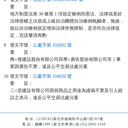
要
旨：
地方制度法第 30 條第 1 項規定條例與憲法、法律或基於
法律授權之法規或上級自治團體自治條例牴觸者，無效，
故以自治條例規定增加法律所無限制，是否符合法律規
定，宜請釐清再酌
9
發文字號：
公處字第 102002 號
要
旨：
興○發建設股份有限公司與專○廣告股份有限公司等 2 事
業因廣告不實，違反公平交易法處分案
10
發文字號：
公處字第 104026 號
要
旨：
二○堂建設有限公司因就商品之用途為虛偽不實及引人錯
誤之表示，違反公平交易法處分案
地 址：(220242)新北市板橋區中山路1段161號
電 話：總機1999 (新北市專用) 或 (02)2960-3456