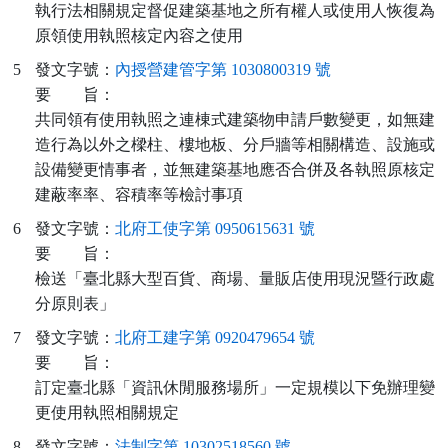
執行法相關規定督促建築基地之所有權人或使用人恢復為
原領使用執照核定內容之使用
5
發文字號：
內授營建管字第 1030800319 號
要
旨：
共同領有使用執照之連棟式建築物申請戶數變更，如無建
造行為以外之樑柱、樓地板、分戶牆等相關構造、設施或
設備變更情事者，並無建築基地應否合併及各執照原核定
建蔽率率、容積率等檢討事項
6
發文字號：
北府工使字第 0950615631 號
要
旨：
檢送「臺北縣大型百貨、商場、量販店使用現況暨行政處
分原則表」
7
發文字號：
北府工建字第 0920479654 號
要
旨：
訂定臺北縣「資訊休閒服務場所」一定規模以下免辦理變
更使用執照相關規定
8
發文字號：
法制字第 10302518560 號