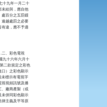
七十九年一月二十
而未給與，應自他
，處百分之五罰鍰
，逾越處罰之必要
旨有違，應不予適
…二、彩色電視
國九十六年六月十
項第二款規定之彩色
進口）之彩色顯示
包裝未標示有電視字
電視視頻訊號及播
三、廠商產製（或
且未併同彩色顯示
法律主義及平等原