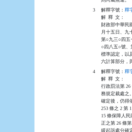
3
解釋字號：
釋字
解
釋
文：
財政部中華民
月十五日、九
第○九三○四五
○四八五○號
標準認定，以
六計算部分，
4
解釋字號：
釋字
解
釋
文：
行政罰法第 2
務規定裁處之。」
確定後，仍得
253 條之 2
15 條保障人民
正之第 26 
緩起訴處分確