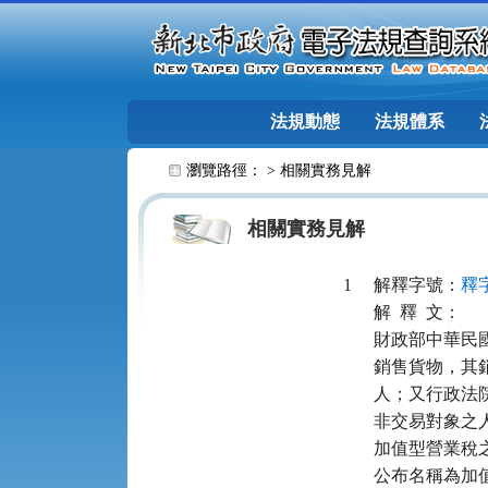
跳至主要內容
法規動態
法規體系
:::
瀏覽路徑： >
相關實務見解
相關實務見解
1
解釋字號：
釋字
解
釋
文：
財政部中華民
銷售貨物，其
人；又行政法
非交易對象之
加值型營業稅
公布名稱為加