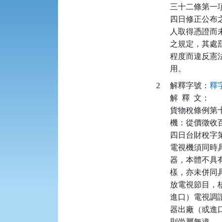
三十二條第一
四日修正公布
人取得憑證而
之規定，其處
程度而違反憲
用。
2
解釋字號：
釋字
解
釋
文：
貨物稅條例第
機：從價徵收
四日台財稅字
電視機須同時
器，本體不具有
樣，亦未併同
放電視節目，
進口）電視調
器出廠（或進
則尚屬無違。