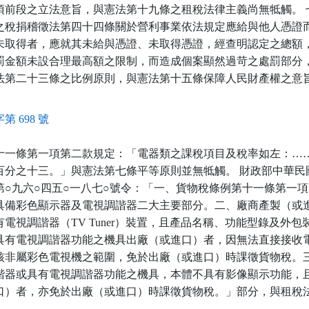
項前段之立法意旨，與憲法第十九條之租稅法律主義尚無牴觸。 
之稅捐稽徵法第四十四條關於營利事業依法規定應給與他人憑證
未取得者，應就其未給與憑證、未取得憑證，經查明認定之總額
罰金額未設合理最高額之限制，而造成個案顯然過苛之處罰部分
法第二十三條之比例原則，與憲法第十五條保障人民財產權之意
第 698 號
十一條第一項第二款規定：「電器類之課稅項目及稅率如左：…
百分之十三。」與憲法第七條平等原則並無牴觸。 財政部中華民
第○九六○四五○一八七○號令：「一、貨物稅條例第十一條第一
具備彩色顯示器及電視調諧器二大主要部分。二、廠商產製（或
電視調諧器（TV Tuner）裝置，且產品名稱、功能型錄及外
具有電視調諧器功能之機具出廠（或進口）者，因無法直接接收
核非屬彩色電視機之範圍，免於出廠（或進口）時課徵貨物稅。
諧器或具有電視調諧器功能之機具，本體不具有影像顯示功能，
口）者，亦免於出廠（或進口）時課徵貨物稅。」部分，與租稅