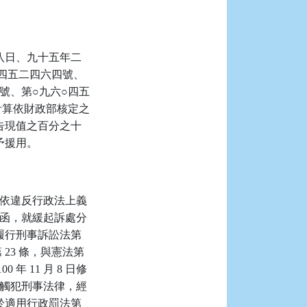
八日、九十五年二
四五二四六四號、
○號、第○九六○四五
計算依財政部核定之
告現值之百分之十
予援用。
得依違反行政法上義
0 號函，就緩起訴處分
履行刑事訴訟法第
 23 條，與憲法第
年 11 月 8 日修
同時觸犯刑事法律，經
於適用行政罰法第