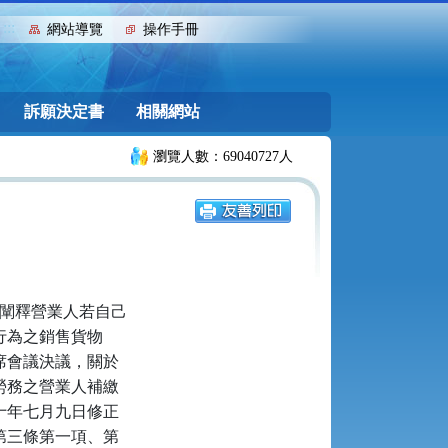
:::
網站導覽
操作手冊
訴願決定書
相關網站
瀏覽人數：69040727人
係闡釋營業人若自己
行為之銷售貨物
席會議決議，關於
勞務之營業人補繳
十年七月九日修正
第三條第一項、第