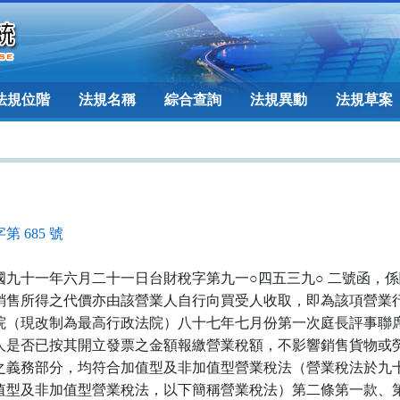
法規位階
法規名稱
綜合查詢
法規異動
法規草案
第 685 號
國九十一年六月二十一日台財稅字第九一○四五三九○ 二號函，
銷售所得之代價亦由該營業人自行向買受人收取，即為該項營業
院（現改制為最高行政法院）八十七年七月份第一次庭長評事聯
人是否已按其開立發票之金額報繳營業稅額，不影響銷售貨物或
之義務部分，均符合加值型及非加值型營業稅法（營業稅法於九
值型及非加值型營業稅法，以下簡稱營業稅法）第二條第一款、