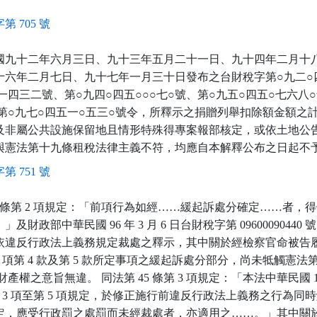
第 705 號
國九十二年六月三日、九十三年五月二十一日、九十四年二月十
十六年二月七日、九十七年一月三十日發布之台財稅字第○九二○
一四三二號、第○九四○四五○○○七○號、第○九五○四五○七六八
、第○九七○四五一○五三○號令，所釋示之捐贈列舉扣除額金額之
及非屬公共設施保留地且情形特殊得專案報部核定，或依土地公
與憲法第十九條租稅法律主義不符，均應自本解釋公布之日起不
第 751 號
6 條第 2 項規定：「前項行為如經……緩起訴處分確定……者，
及財政部中華民國 96 年 3 月 6 日台財稅字第 0960009044
依違反行政法上義務規定裁處之釋示，其中關於經檢察官命被告
 第 1 項第 4 款及第 5 款所定事項之緩起訴處分部分，尚未牴觸憲法第
財產權之意旨無違。 同法第 45 條第 3 項規定：「本法中華民國 100 
條第 3 項至第 5 項規定，於修正施行前違反行政法上義務之行為
定，應受行政罰之處罰而未經裁處者，亦適用之……。」其中關