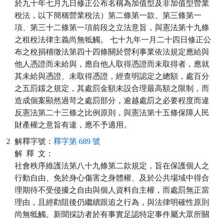
於九十年七月九日修正公布名稱為加值型及非加值型營業
稅法，以下簡稱營業稅法）第二條第一款、第三條第一
項、第三十二條第一項前段之立法意旨，與憲法第十九條
之租稅法律主義尚無牴觸。 七十九年一月二十四日修正公
布之稅捐稽徵法第四十四條關於營利事業依法規定應給與
他人憑證而未給與，應自他人取得憑證而未取得者，應就
其未給與憑證、未取得憑證，經查明認定之總額，處百分
之五罰鍰之規定，其處罰金額未設合理最高額之限制，而
造成個案顯然過苛之處罰部分，逾越處罰之必要程度而違
反憲法第二十三條之比例原則，與憲法第十五條保障人民
財產權之意旨有違，應不予適用。
2
解釋字號：
釋字第 689 號
解
釋
文：
社會秩序維護法第八十九條第二款規定，旨在保護個人之
行動自由、免於身心傷害之身體權、及於公共場域中得合
理期待不受侵擾之自由與個人資料自主權，而處罰無正當
理由，且經勸阻後仍繼續跟追之行為，與法律明確性原則
尚無牴觸。新聞採訪者於有事實足認特定事件屬大眾所關