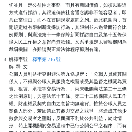
切並具一定公益性之事務，而具有新聞價值，如須以跟追
方式進行採訪，其跟追倘依社會通念認非不能容忍者，即
具正當理由，而不在首開規定處罰之列。於此範圍內，首
開規定縱有限制新聞採訪行為，其限制並未過當而符合比
例原則，與憲法第十一條保障新聞採訪自由及第十五條保
障人民工作權之意旨尚無牴觸。又系爭規定以警察機關為
裁罰機關，亦難謂與正當法律程序原則有違。
3
解釋字號：
釋字第 716 號
解
釋
文：
公職人員利益衝突迴避法第九條規定：「公職人員或其關
係人，不得與公職人員服務之機關或受其監督之機關為買
賣、租賃、承攬等交易行為。」尚未牴觸憲法第二十三條
之比例原則，與憲法第十五條、第二十二條保障人民工作
權、財產權及契約自由之意旨均無違背。惟於公職人員之
關係人部分，若因禁止其參與交易之競爭，將造成其他少
數參與交易者之壟斷，反而顯不利於公共利益，於此情
形，苟上開機關於交易過程中已行公開公平之程序，而有