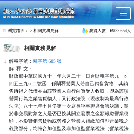
跳至主要內容
瀏覽路徑： >
相關實務見解
瀏覽人數：69000354人
相關實務見解
1
解釋字號：
釋字第 685 號
解
釋
文：
財政部中華民國九十一年六月二十一日台財稅字第九一○
四五三九○ 二號函，係闡釋營業人若自己銷售貨物，其銷
售所得之代價亦由該營業人自行向買受人收取，即為該項
營業行為之銷售貨物人；又行政法院（現改制為最高行政
法院）八十七年七月份第一次庭長評事聯席會議決議，關
於非交易對象之人是否已按其開立發票之金額報繳營業稅
額，不影響銷售貨物或勞務之營業人補繳加值型營業稅之
義務部分，均符合加值型及非加值型營業稅法（營業稅法