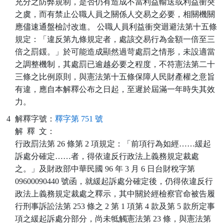
充分之防弊規制，是否仍有造成不當利益輸送或利益衝突
之虞，而有禁止公職人員之關係人交易之必要，相關機關
應儘速通盤檢討改進。 公職人員利益衝突迴避法第十五條
規定：「違反第九條規定者，處該交易行為金額一倍至三
倍之罰鍰。」於可能造成顯然過苛處罰之情形，未設適當
之調整機制，其處罰已逾越必要之程度，不符憲法第二十
三條之比例原則，與憲法第十五條保障人民財產權之意旨
有違，應自本解釋公布之日起，至遲於屆滿一年時失其效
力。
4
解釋字號：
釋字第 751 號
解
釋
文：
行政罰法第 26 條第 2 項規定：「前項行為如經……緩起
訴處分確定……者，得依違反行政法上義務規定裁處
之。」及財政部中華民國 96 年 3 月 6 日台財稅字第
09600090440 號函，就緩起訴處分確定後，仍得依違反行
政法上義務規定裁處之釋示，其中關於經檢察官命被告履
行刑事訴訟法第 253 條之 2 第 1 項第 4 款及第 5 款所定事
項之緩起訴處分部分，尚未牴觸憲法第 23 條，與憲法第