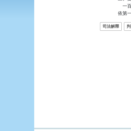
   
依第
司法解釋
判