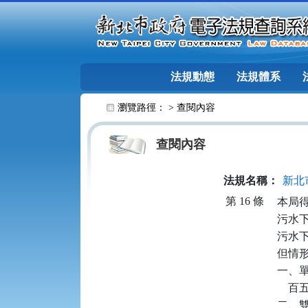
跳至主要內容
法規動態
法規體系
:::
瀏覽路徑： >
查閱內容
查閱內容
法規名稱：
新北
第 16 條
本局
污水下
污水
但情
一、
    
二、