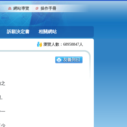
:::
網站導覽
操作手冊
訴願決定書
相關網站
瀏覽人數：68958847人
之

。

一

少
