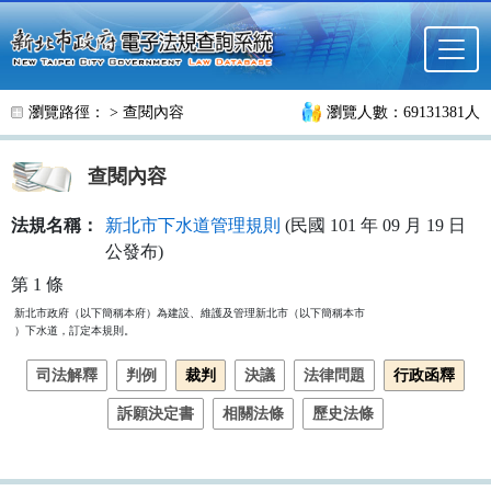
跳至主要內容
瀏覽路徑： >
查閱內容
瀏覽人數：69131381人
查閱內容
法規名稱：
新北市下水道管理規則
(民國 101 年 09 月 19 日
公發布)
第 1 條
新北市政府（以下簡稱本府）為建設、維護及管理新北市（以下簡稱本市

）下水道，訂定本規則。　
司法解釋
判例
裁判
決議
法律問題
行政函釋
訴願決定書
相關法條
歷史法條