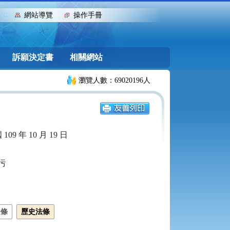
:::
網站導覽
操作手冊
訴願決定書
相關網站
瀏覽人數：69020196人
109 年 10 月 19 日


法條
歷史法條