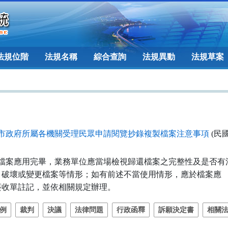
法規位階
法規名稱
綜合查詢
法規異動
法規草案
市政府所屬各機關受理民眾申請閱覽抄錄複製檔案注意事項
(民國 
檔案應用完畢，業務單位應當場檢視歸還檔案之完整性及是否有污
   損、破壞或變更檔案等情形；如有前述不當使用情形，應於檔案應

  用簽收單註記，並依相關規定辦理。
例
裁判
決議
法律問題
行政函釋
訴願決定書
相關