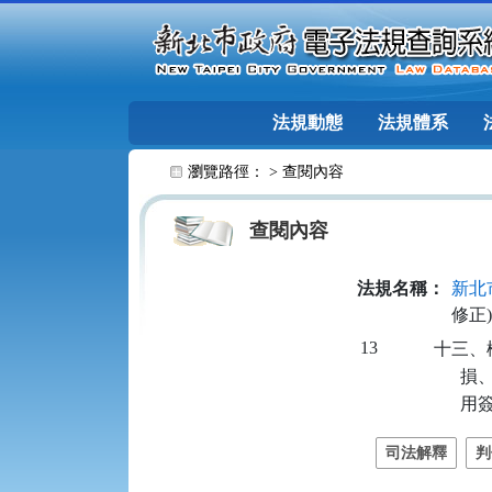
跳至主要內容
法規動態
法規體系
:::
瀏覽路徑： >
查閱內容
查閱內容
法規名稱：
新北
修正)
13
十三、
   
    
司法解釋
判