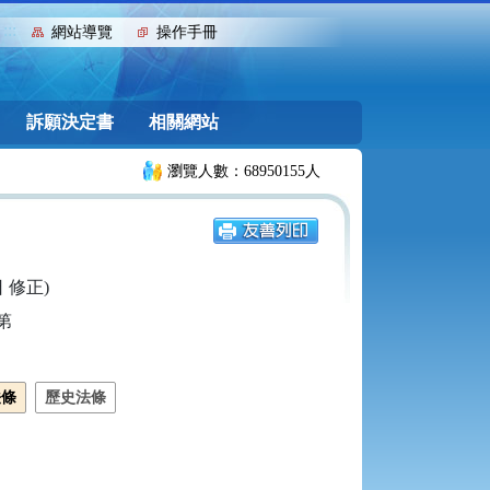
:::
網站導覽
操作手冊
訴願決定書
相關網站
瀏覽人數：68950155人
日 修正)


法條
歷史法條