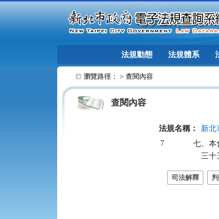
跳至主要內容
法規動態
法規體系
:::
瀏覽路徑： >
查閱內容
查閱內容
法規名稱：
新北
7
七、本
    
司法解釋
判