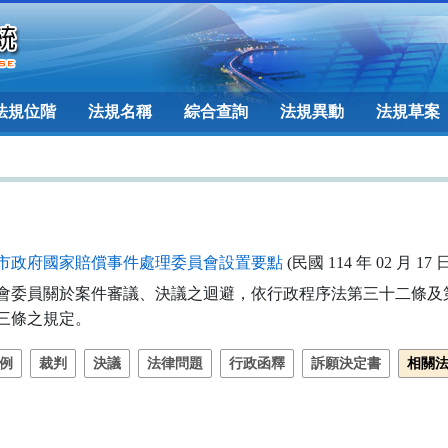
法規位階
法規名稱
綜合查詢
法規異動
法規草案
市政府國家賠償事件處理委員會設置要點
(民國 114 年 02 月 17 
會委員關於案件審議、決議之迴避，依行政程序法第三十二條及第
三十三條之規定。
例
裁判
決議
法律問題
行政函釋
訴願決定書
相關