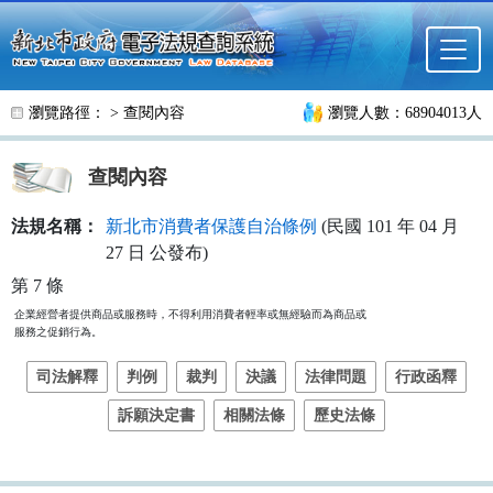
跳至主要內容
瀏覽路徑： >
查閱內容
瀏覽人數：68904013人
查閱內容
法規名稱：
新北市消費者保護自治條例
(民國 101 年 04 月
27 日 公發布)
第 7 條
企業經營者提供商品或服務時，不得利用消費者輕率或無經驗而為商品或

服務之促銷行為。
司法解釋
判例
裁判
決議
法律問題
行政函釋
訴願決定書
相關法條
歷史法條