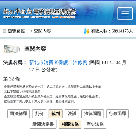
跳至主要內容
瀏覽路徑： >
查閱內容
瀏覽人數：68914175人
查閱內容
法規名稱：
新北市消費者保護自治條例
(民國 101 年 04 月
27 日 公發布)
第 32 條
企業經營者違反第五條第一項、第二項規定者，處新臺幣二萬元以上十萬

元以下罰鍰，並得連續處罰。

企業經營者違反第六條至第八條規定，經命其限期改正，逾期不改正者，

處新臺幣二萬元以上十萬元以下罰鍰，並得連續處罰。
司法解釋
判例
裁判
決議
法律問題
行政函釋
訴願決定書
相關法條
歷史法條