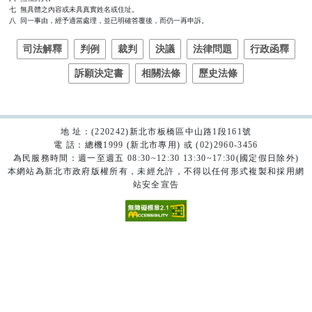
七  無具體之內容或未具真實姓名或住址。

八  同一事由，經予適當處理，並已明確答覆後，而仍一再申訴。
司法解釋
判例
裁判
決議
法律問題
行政函釋
訴願決定書
相關法條
歷史法條
地 址：(220242)新北市板橋區中山路1段161號
電 話：總機1999 (新北市專用) 或 (02)2960-3456
為民服務時間：週一至週五 08:30~12:30 13:30~17:30(國定假日除外)
本網站為新北市政府版權所有，未經允許，不得以任何形式複製和採用網
站安全宣告