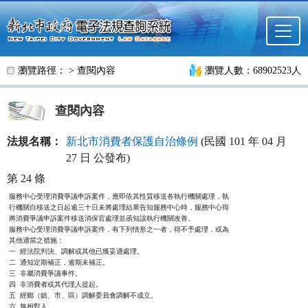
跳至主要內容
瀏覽路徑： >
查閱內容
瀏覽人數：68902523人
查閱內容
法規名稱：
新北市消費者保護自治條例
(民國 101 年 04 月
27 日 公發布)
第 24 條
服務中心受理消費爭議申訴案件，應即依其性質移送各執行機關處理，執

行機關自移送之日起逾三十日未將處理結果告知服務中心時，服務中心得

將消費爭議申訴案件移送消保官處理並函知該執行機關改善。

服務中心受理消費爭議申訴案件，有下列情形之一者，得不予處理，或為

其他適當之措施：

一  經法院判決、調解或其他已獲妥適處理。

二  通知定期補正，逾期未補正。

三  非屬消費爭議事件。

四  非消費者或其代理人提起。

五  經鄉（鎮、市、區）調解委員會調解不成立。

六  無相對人。
