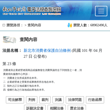
跳至主要內容
瀏覽路徑： >
查閱內容
瀏覽人數：68902490人
查閱內容
法規名稱：
新北市消費者保護自治條例
(民國 101 年 04 月
27 日 公發布)
第 23 條
消費者與企業經營者因商品或服務發生消費爭議符合下列情形之一者，消

費者得向服務中心申訴：

一  消費者之住所或居所在本市。

二  企業經營者之營業所或事務所所在地在本市。

三  契約之訂立地或履行地在本市。

四  侵權行為之行為地或結果地在本市。
司法解釋
判例
裁判
決議
法律問題
行政函釋
訴願決定書
相關法條
歷史法條