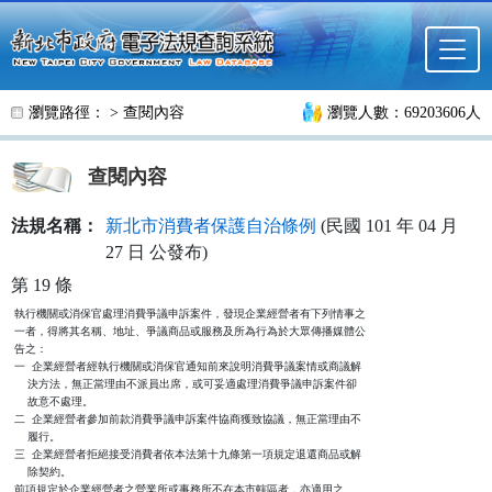
跳至主要內容
瀏覽路徑： >
查閱內容
瀏覽人數：69203606人
查閱內容
法規名稱：
新北市消費者保護自治條例
(民國 101 年 04 月
27 日 公發布)
第 19 條
執行機關或消保官處理消費爭議申訴案件，發現企業經營者有下列情事之

一者，得將其名稱、地址、爭議商品或服務及所為行為於大眾傳播媒體公

告之：

一  企業經營者經執行機關或消保官通知前來說明消費爭議案情或商議解

    決方法，無正當理由不派員出席，或可妥適處理消費爭議申訴案件卻

    故意不處理。

二  企業經營者參加前款消費爭議申訴案件協商獲致協議，無正當理由不

    履行。

三  企業經營者拒絕接受消費者依本法第十九條第一項規定退還商品或解

    除契約。

前項規定於企業經營者之營業所或事務所不在本市轄區者，亦適用之。