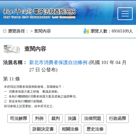
跳至主要內容
瀏覽路徑： >
查閱內容
瀏覽人數：69165109人
查閱內容
法規名稱：
新北市消費者保護自治條例
(民國 101 年 04 月
27 日 公發布)
第 11 條
本府得設消費者保護推動會報，其職權如下：

一  消費者保護方案之研擬、審議及推動。

二  各執行機關關於消費者保護方案及措施之協調事項。

三  督促各執行機關行使職權。

前項會報之設置要點，由本府另定之。
司法解釋
判例
裁判
決議
法律問題
行政函釋
訴願決定書
相關法條
歷史法條