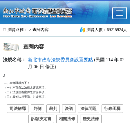
跳至主要內容
瀏覽路徑： >
查閱內容
瀏覽人數：69215924人
查閱內容
法規名稱：
新北市政府法規委員會設置要點
(民國 114 年 02
月 06 日 修正)
2
二、本會職權如下：

（一）本市自治法規之審議事項。

（二）法規疑義案件之討論事項。

（三）其他法規審議、討論事項。
司法解釋
判例
裁判
決議
法律問題
行政函釋
訴願決定書
相關法條
歷史法條