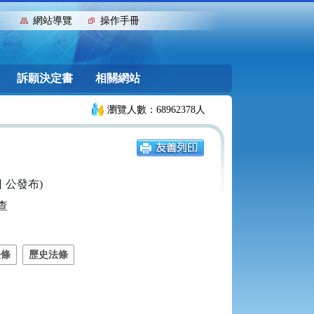
:::
網站導覽
操作手冊
訴願決定書
相關網站
瀏覽人數：68962378人
 日 公發布)


法條
歷史法條