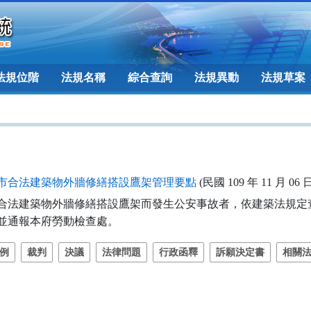
法規位階
法規名稱
綜合查詢
法規異動
法規草案
市合法建築物外牆修繕搭設鷹架管理要點
(民國 109 年 11 月 06
合法建築物外牆修繕搭設鷹架而發生公安事故者，依建築法規定查
處，並通報本府勞動檢查處。
例
裁判
決議
法律問題
行政函釋
訴願決定書
相關