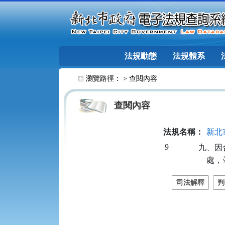
跳至主要內容
法規動態
法規體系
:::
瀏覽路徑： >
查閱內容
查閱內容
法規名稱：
新北
9
九、因
    
司法解釋
判