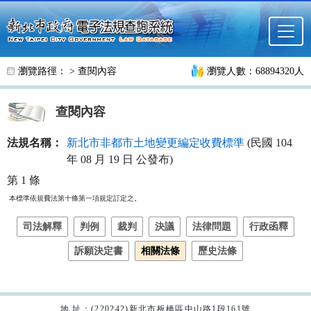
跳至主要內容
瀏覽路徑： >
查閱內容
瀏覽人數：68894320人
查閱內容
法規名稱：
新北市非都市土地變更編定收費標準
(民國 104
年 08 月 19 日 公發布)
第 1 條
本標準依規費法第十條第一項規定訂定之。
司法解釋
判例
裁判
決議
法律問題
行政函釋
訴願決定書
相關法條
歷史法條
地 址：(220242)新北市板橋區中山路1段161號