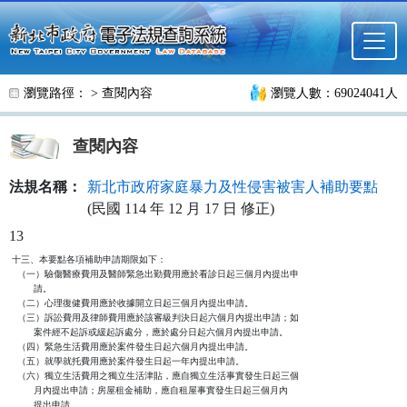
跳至主要內容
瀏覽路徑： >
查閱內容
瀏覽人數：69024041人
查閱內容
法規名稱：
新北市政府家庭暴力及性侵害被害人補助要點
(民國 114 年 12 月 17 日 修正)
13
十三、本要點各項補助申請期限如下：

  （一）驗傷醫療費用及醫師緊急出勤費用應於看診日起三個月內提出申

        請。

  （二）心理復健費用應於收據開立日起三個月內提出申請。

  （三）訴訟費用及律師費用應於該審級判決日起六個月內提出申請；如

        案件經不起訴或緩起訴處分，應於處分日起六個月內提出申請。

  （四）緊急生活費用應於案件發生日起六個月內提出申請。

  （五）就學就托費用應於案件發生日起一年內提出申請。

  （六）獨立生活費用之獨立生活津貼，應自獨立生活事實發生日起三個

        月內提出申請；房屋租金補助，應自租屋事實發生日起三個月內

        提出申請。
