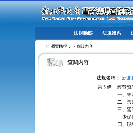
跳至主要內容
法規動態
法規體系
:::
瀏覽路徑： >
查閱內容
查閱內容
法規名稱：
新北
第 5 條
經營資
一、未
二、營
三、營
   
四、現