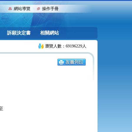
:::
網站導覽
操作手冊
訴願決定書
相關網站
瀏覽人數：69196229人

