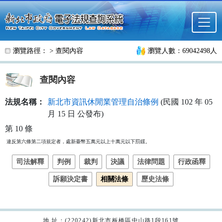
跳至主要內容
瀏覽路徑： >
查閱內容
瀏覽人數：69042498人
查閱內容
法規名稱：
新北市資訊休閒業管理自治條例
(民國 102 年 05
月 15 日 公發布)
第 10 條
違反第六條第二項規定者，處新臺幣五萬元以上十萬元以下罰鍰。
司法解釋
判例
裁判
決議
法律問題
行政函釋
訴願決定書
相關法條
歷史法條
地 址：(220242)新北市板橋區中山路1段161號