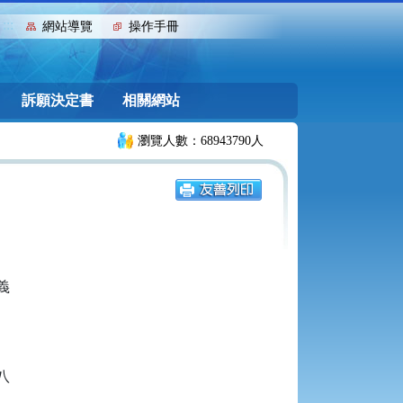
:::
網站導覽
操作手冊
訴願決定書
相關網站
瀏覽人數：68943790人



