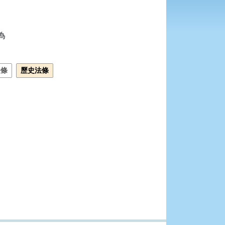


法條
歷史法條