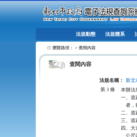
跳至主要內容
法規動態
法規體系
:::
瀏覽路徑： >
查閱內容
查閱內容
法規名稱：
新北
第 3 條
本辦法
一、道
    
二、道
三、道
四、大
   