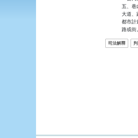
五、巷
大道、
都市計
路或街
司法解釋
判