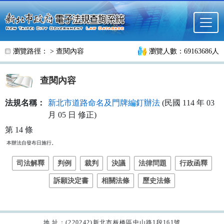
跳至主要內容
瀏覽路徑： >
查閱內容
瀏覽人數：69163686人
查閱內容
法規名稱：
新北市道路命名及門牌編釘辦法
(民國 114 年 03
月 05 日 修正)
第 14 條
本辦法自發布日施行。
司法解釋
判例
裁判
決議
法律問題
行政函釋
訴願決定書
相關法條
歷史法條
地 址：(220242)新北市板橋區中山路1段161號