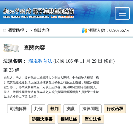
跳至主要內容
瀏覽路徑： >
查閱內容
瀏覽人數：68907567人
查閱內容
法規名稱：
環境教育法
(民國 106 年 11 月 29 日 修正)
第 23 條
自然人、法人、設有代表人或管理人之非法人團體、中央或地方機關（構

）或其他組織違反環境保護法律或自治條例之行政法上義務，經處分機關

處分停工、停業或新臺幣五千元以上罰鍰者，處分機關並應令該自然人、

法人、機關或團體指派有代表權之人或負責環境保護權責人員接受一小時

以上八小時以下環境講習。
司法解釋
判例
裁判
決議
法律問題
行政函釋
訴願決定書
相關法條
歷史法條