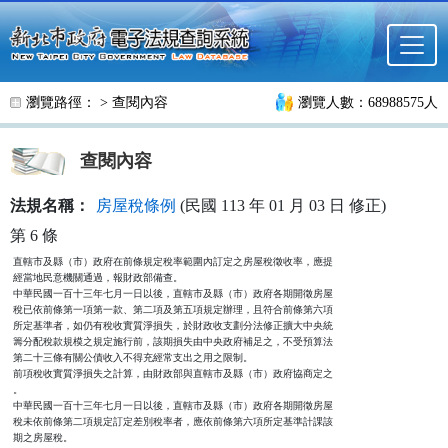
跳至主要內容
瀏覽路徑： >
查閱內容
瀏覽人數：68988575人
查閱內容
法規名稱：
房屋稅條例
(民國 113 年 01 月 03 日 修正)
第 6 條
直轄市及縣（市）政府在前條規定稅率範圍內訂定之房屋稅徵收率，應提

經當地民意機關通過，報財政部備查。

中華民國一百十三年七月一日以後，直轄市及縣（市）政府各期開徵房屋

稅已依前條第一項第一款、第二項及第五項規定辦理，且符合前條第六項

所定基準者，如仍有稅收實質淨損失，於財政收支劃分法修正擴大中央統

籌分配稅款規模之規定施行前，該期損失由中央政府補足之，不受預算法

第二十三條有關公債收入不得充經常支出之用之限制。

前項稅收實質淨損失之計算，由財政部與直轄市及縣（市）政府協商定之

。

中華民國一百十三年七月一日以後，直轄市及縣（市）政府各期開徵房屋

稅未依前條第二項規定訂定差別稅率者，應依前條第六項所定基準計課該

期之房屋稅。