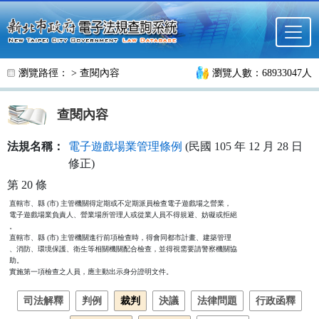
跳至主要內容
瀏覽路徑： >
查閱內容
瀏覽人數：68933047人
查閱內容
法規名稱：
電子遊戲場業管理條例
(民國 105 年 12 月 28 日
修正)
第 20 條
直轄市、縣 (市) 主管機關得定期或不定期派員檢查電子遊戲場之營業，

電子遊戲場業負責人、營業場所管理人或從業人員不得規避、妨礙或拒絕

。

直轄市、縣 (市) 主管機關進行前項檢查時，得會同都市計畫、建築管理

、消防、環境保護、衛生等相關機關配合檢查，並得視需要請警察機關協

助。

實施第一項檢查之人員，應主動出示身分證明文件。
司法解釋
判例
裁判
決議
法律問題
行政函釋