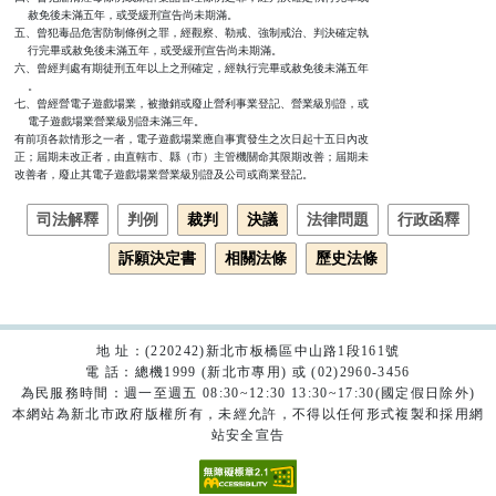
    赦免後未滿五年，或受緩刑宣告尚未期滿。

五、曾犯毒品危害防制條例之罪，經觀察、勒戒、強制戒治、判決確定執

    行完畢或赦免後未滿五年，或受緩刑宣告尚未期滿。

六、曾經判處有期徒刑五年以上之刑確定，經執行完畢或赦免後未滿五年

    。

七、曾經營電子遊戲場業，被撤銷或廢止營利事業登記、營業級別證，或

    電子遊戲場業營業級別證未滿三年。

有前項各款情形之一者，電子遊戲場業應自事實發生之次日起十五日內改

正；屆期未改正者，由直轄市、縣（市）主管機關命其限期改善；屆期未

改善者，廢止其電子遊戲場業營業級別證及公司或商業登記。
司法解釋
判例
裁判
決議
法律問題
行政函釋
訴願決定書
相關法條
歷史法條
地 址：(220242)新北市板橋區中山路1段161號
電 話：總機1999 (新北市專用) 或 (02)2960-3456
為民服務時間：週一至週五 08:30~12:30 13:30~17:30(國定假日除外)
本網站為新北市政府版權所有，未經允許，不得以任何形式複製和採用網
站安全宣告