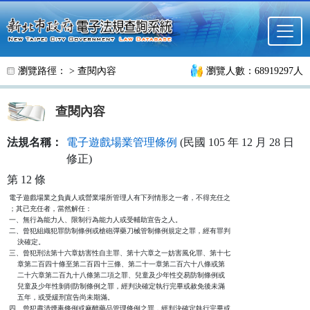
跳至主要內容
瀏覽路徑： >
查閱內容
瀏覽人數：68919297人
查閱內容
法規名稱：
電子遊戲場業管理條例
(民國 105 年 12 月 28 日
修正)
第 12 條
電子遊戲場業之負責人或營業場所管理人有下列情形之一者，不得充任之

；其已充任者，當然解任：

一、無行為能力人、限制行為能力人或受輔助宣告之人。

二、曾犯組織犯罪防制條例或槍砲彈藥刀械管制條例規定之罪，經有罪判

    決確定。

三、曾犯刑法第十六章妨害性自主罪、第十六章之一妨害風化罪、第十七

    章第二百四十條至第二百四十三條、第二十一章第二百六十八條或第

    二十六章第二百九十八條第二項之罪、兒童及少年性交易防制條例或

    兒童及少年性剝削防制條例之罪，經判決確定執行完畢或赦免後未滿

    五年，或受緩刑宣告尚未期滿。

四、曾犯肅清煙毒條例或麻醉藥品管理條例之罪，經判決確定執行完畢或
