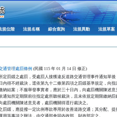
法規位階
法規名稱
綜合查詢
法規異動
法規草案
交通管理處罰條例
(民國 115 年 01 月 14 日 修正)
所定罰鍰之處罰，受處罰人接獲違反道路交通管理事件通知單後，
日內得不經裁決，逕依第九十二條第四項之罰鍰基準規定，向指定
繳納結案；不服舉發事實者，應於三十日內，向處罰機關陳述意見
依通知所定期限前往指定處所聽候裁決，且未依規定期限繳納罰鍰
向處罰機關陳述意見者，處罰機關得逕行裁決之。

之罰鍰，應提撥一定比例專款專用於改善道路交通；其分配、提撥
運用等事項之辦法，由交通部會同內政部、財政部定之。