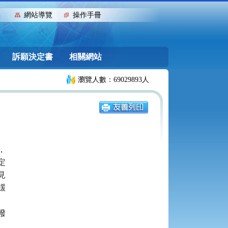
:::
網站導覽
操作手冊
訴願決定書
相關網站
瀏覽人數：69029893人









