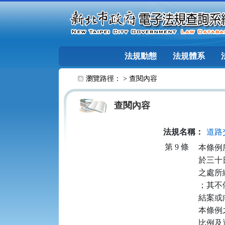
跳至主要內容
法規動態
法規體系
:::
瀏覽路徑： >
查閱內容
查閱內容
法規名稱：
道路
第 9 條
本條例
於三十
之處所
；其不
結案或
本條例
比例及