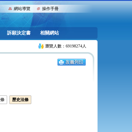
:::
網站導覽
操作手冊
訴願決定書
相關網站
瀏覽人數：69198274人
法條
歷史法條