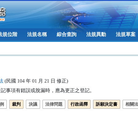
法規位階
法規名稱
綜合查詢
法規異動
法規草案
法
(民國 104 年 01 月 21 日 修正)
登記事項有錯誤或脫漏時，應為更正之登記。
例
裁判
決議
法律問題
行政函釋
訴願決定書
相關