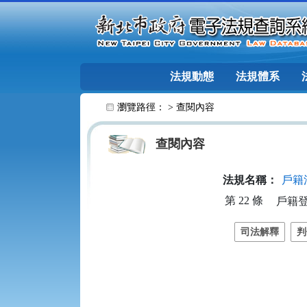
跳至主要內容
法規動態
法規體系
:::
瀏覽路徑： >
查閱內容
查閱內容
法規名稱：
戶籍
第 22 條
戶籍
司法解釋
判