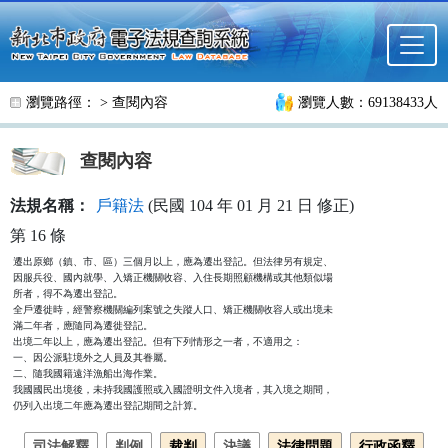
跳至主要內容
瀏覽路徑： >
查閱內容
瀏覽人數：69138433人
查閱內容
法規名稱：
戶籍法
(民國 104 年 01 月 21 日 修正)
第 16 條
遷出原鄉（鎮、市、區）三個月以上，應為遷出登記。但法律另有規定、

因服兵役、國內就學、入矯正機關收容、入住長期照顧機構或其他類似場

所者，得不為遷出登記。

全戶遷徙時，經警察機關編列案號之失蹤人口、矯正機關收容人或出境未

滿二年者，應隨同為遷徙登記。

出境二年以上，應為遷出登記。但有下列情形之一者，不適用之：

一、因公派駐境外之人員及其眷屬。

二、隨我國籍遠洋漁船出海作業。

我國國民出境後，未持我國護照或入國證明文件入境者，其入境之期間，

仍列入出境二年應為遷出登記期間之計算。
司法解釋
判例
裁判
決議
法律問題
行政函釋