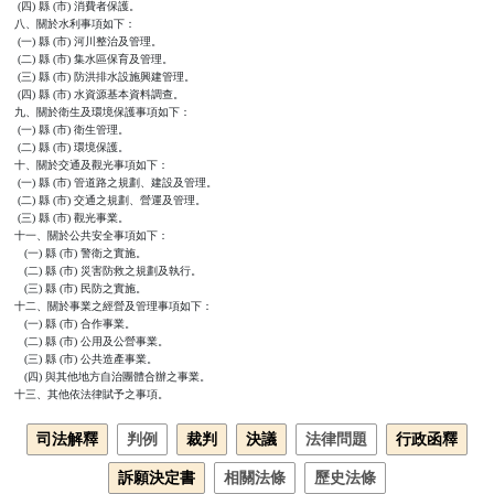
 (四) 縣 (市) 消費者保護。

八、關於水利事項如下：

 (一) 縣 (市) 河川整治及管理。

 (二) 縣 (市) 集水區保育及管理。

 (三) 縣 (市) 防洪排水設施興建管理。

 (四) 縣 (市) 水資源基本資料調查。

九、關於衛生及環境保護事項如下：

 (一) 縣 (市) 衛生管理。

 (二) 縣 (市) 環境保護。

十、關於交通及觀光事項如下：

 (一) 縣 (市) 管道路之規劃、建設及管理。

 (二) 縣 (市) 交通之規劃、營運及管理。

 (三) 縣 (市) 觀光事業。

十一、關於公共安全事項如下：

   (一) 縣 (市) 警衛之實施。

   (二) 縣 (市) 災害防救之規劃及執行。

   (三) 縣 (市) 民防之實施。

十二、關於事業之經營及管理事項如下：

   (一) 縣 (市) 合作事業。

   (二) 縣 (市) 公用及公營事業。

   (三) 縣 (市) 公共造產事業。

   (四) 與其他地方自治團體合辦之事業。

十三、其他依法律賦予之事項。
司法解釋
判例
裁判
決議
法律問題
行政函釋
訴願決定書
相關法條
歷史法條