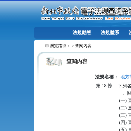
跳至主要內容
法規動態
法規體系
:::
瀏覽路徑： >
查閱內容
查閱內容
法規名稱：
地方
第 18 條
下列各
一、關
 (一
 (二
 (三
 (四
 (五