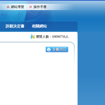
:::
網站導覽
操作手冊
訴願決定書
相關網站
瀏覽人數：69090756人