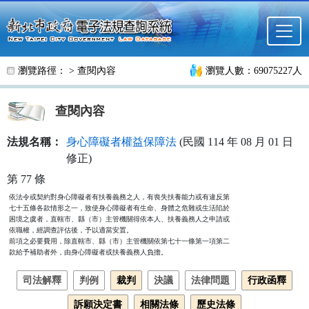
跳至主要內容
瀏覽路徑： >
查閱內容
瀏覽人數：69075227人
查閱內容
法規名稱：
身心障礙者權益保障法
(民國 114 年 08 月 01 日
修正)
第 77 條
依法令或契約對身心障礙者有扶養義務之人，有喪失扶養能力或有違反第

七十五條各款情形之一，致使身心障礙者有生命、身體之危難或生活陷於

困境之虞者，直轄市、縣（市）主管機關得依本人、扶養義務人之申請或

依職權，經調查評估後，予以適當安置。

前項之必要費用，除直轄市、縣（市）主管機關依第七十一條第一項第二

款給予補助者外，由身心障礙者或扶養義務人負擔。
司法解釋
判例
裁判
決議
法律問題
行政函釋
訴願決定書
相關法條
歷史法條